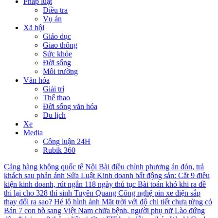
Pháp luật
Điều tra
Vụ án
Xã hội
Giáo dục
Giao thông
Sức khỏe
Đời sống
Môi trường
Văn hóa
Giải trí
Thể thao
Đời sống văn hóa
Du lịch
Xe
Media
Công luận 24H
Rubik 360
Cảng hàng không quốc tế Nội Bài điều chỉnh phương án đón, trả
khách sau phản ánh
Sửa Luật Kinh doanh bất động sản: Cắt 9 điều
kiện kinh doanh, rút ngắn 118 ngày thủ tục
Bài toán khó khi ra đề
thi lại cho 328 thí sinh Tuyên Quang
Công nghệ pin xe điện sắp
thay đổi ra sao?
Hé lộ hình ảnh Mặt trời với độ chi tiết chưa từng có
Bán 7 con bò sang Việt Nam chữa bệnh, người phụ nữ Lào đứng