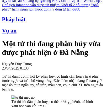
dậy đi lại sau 8 tháng liệt giường
FIFA xin lỗi vụ 'bán World Cup',
Chủ tịch Infantino vẫn được tín nhiệm
Khởi tố 2 đối tượng "phù
phép" hàng ngàn gói thuốc đông y dởm từ tân dược
Pháp luật
Vụ án
Một tử thi đang phân hủy vừa
được phát hiện ở Đà Nẵng
Nguyễn Duy Trung
23/04/2025 01:33
Tử thi đang trong thời kỳ phân hủy, có hình xăm hoa văn ở phía
trước ngực và toàn bộ vùng lưng. Đặc điểm nhận dạng là nam giới
mặc áo thun ngắn tay, cổ tròn, màu đen, có in chữ XL trên ngực áo
bên trái.
Tử thi bắt đầu phân hủy, cơ thể trương phềnh, có hình
xăm hoa văn kín lưng.