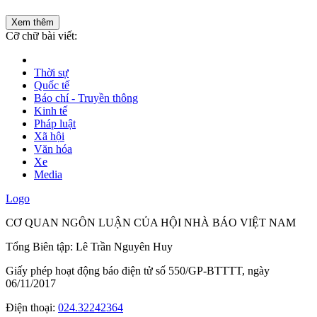
Xem thêm
Cỡ chữ bài viết:
Thời sự
Quốc tế
Báo chí - Truyền thông
Kinh tế
Pháp luật
Xã hội
Văn hóa
Xe
Media
Logo
CƠ QUAN NGÔN LUẬN CỦA HỘI NHÀ BÁO VIỆT NAM
Tổng Biên tập: Lê Trần Nguyên Huy
Giấy phép hoạt động báo điện tử số 550/GP-BTTTT, ngày
06/11/2017
Điện thoại:
024.32242364