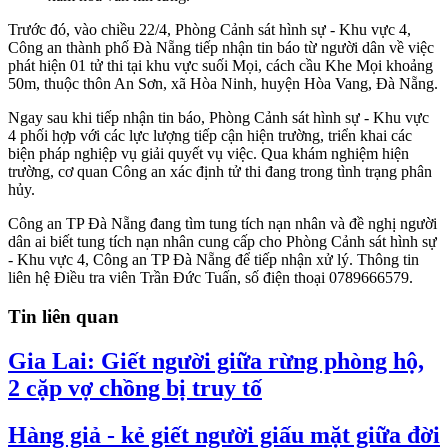
Trước đó, vào chiều 22/4, Phòng Cảnh sát hình sự - Khu vực 4,
Công an thành phố Đà Nẵng tiếp nhận tin báo từ người dân về việc
phát hiện 01 tử thi tại khu vực suối Mọi, cách cầu Khe Mọi khoảng
50m, thuộc thôn An Sơn, xã Hòa Ninh, huyện Hòa Vang, Đà Nẵng.
Ngay sau khi tiếp nhận tin báo, Phòng Cảnh sát hình sự - Khu vực
4 phối hợp với các lực lượng tiếp cận hiện trường, triển khai các
biện pháp nghiệp vụ giải quyết vụ việc. Qua khám nghiệm hiện
trường, cơ quan Công an xác định tử thi đang trong tình trạng phân
hủy.
Công an TP Đà Nẵng đang tìm tung tích nạn nhân và đề nghị người
dân ai biết tung tích nạn nhân cung cấp cho Phòng Cảnh sát hình sự
- Khu vực 4, Công an TP Đà Nẵng để tiếp nhận xử lý. Thông tin
liên hệ Điều tra viên Trần Đức Tuấn, số điện thoại 0789666579.
Tin liên quan
Gia Lai: Giết người giữa rừng phòng hộ,
2 cặp vợ chồng bị truy tố
Hàng giả - kẻ giết người giấu mặt giữa đời