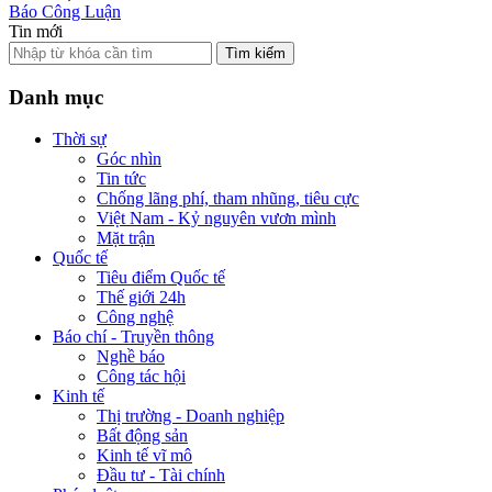
Báo Công Luận
Tin mới
Tìm kiếm
Danh mục
Thời sự
Góc nhìn
Tin tức
Chống lãng phí, tham nhũng, tiêu cực
Việt Nam - Kỷ nguyên vươn mình
Mặt trận
Quốc tế
Tiêu điểm Quốc tế
Thế giới 24h
Công nghệ
Báo chí - Truyền thông
Nghề báo
Công tác hội
Kinh tế
Thị trường - Doanh nghiệp
Bất động sản
Kinh tế vĩ mô
Đầu tư - Tài chính