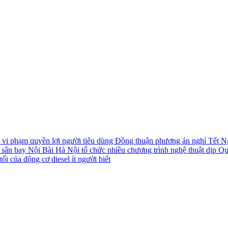
i vi phạm quyền lợi người tiêu dùng
Đồng thuận phương án nghỉ Tết N
i sân bay Nội Bài
Hà Nội tổ chức nhiều chương trình nghệ thuật dịp Q
ối của động cơ diesel ít người biết