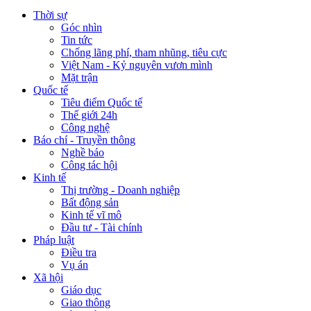
Thời sự
Góc nhìn
Tin tức
Chống lãng phí, tham nhũng, tiêu cực
Việt Nam - Kỷ nguyên vươn mình
Mặt trận
Quốc tế
Tiêu điểm Quốc tế
Thế giới 24h
Công nghệ
Báo chí - Truyền thông
Nghề báo
Công tác hội
Kinh tế
Thị trường - Doanh nghiệp
Bất động sản
Kinh tế vĩ mô
Đầu tư - Tài chính
Pháp luật
Điều tra
Vụ án
Xã hội
Giáo dục
Giao thông