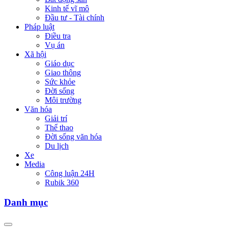
Kinh tế vĩ mô
Đầu tư - Tài chính
Pháp luật
Điều tra
Vụ án
Xã hội
Giáo dục
Giao thông
Sức khỏe
Đời sống
Môi trường
Văn hóa
Giải trí
Thể thao
Đời sống văn hóa
Du lịch
Xe
Media
Công luận 24H
Rubik 360
Danh mục