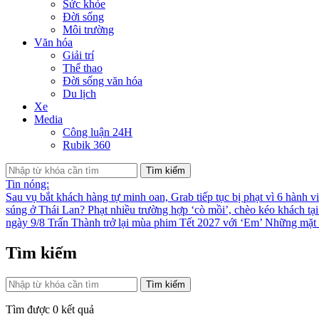
Sức khỏe
Đời sống
Môi trường
Văn hóa
Giải trí
Thể thao
Đời sống văn hóa
Du lịch
Xe
Media
Công luận 24H
Rubik 360
Tìm kiếm
Tin nóng:
Sau vụ bắt khách hàng tự minh oan, Grab tiếp tục bị phạt vì 6 hành v
súng ở Thái Lan?
Phạt nhiều trường hợp ‘cò mồi’, chèo kéo khách tạ
ngày 9/8
Trấn Thành trở lại mùa phim Tết 2027 với ‘Em’
Những mặt t
Tìm kiếm
Tìm kiếm
Tìm được
0
kết quả