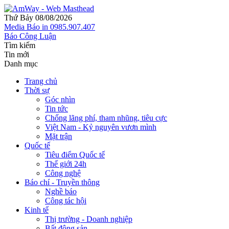
Thứ Bảy 08/08/2026
Media
Báo in
0985.907.407
Báo Công Luận
Tìm kiếm
Tin mới
Danh mục
Trang chủ
Thời sự
Góc nhìn
Tin tức
Chống lãng phí, tham nhũng, tiêu cực
Việt Nam - Kỷ nguyên vươn mình
Mặt trận
Quốc tế
Tiêu điểm Quốc tế
Thế giới 24h
Công nghệ
Báo chí - Truyền thông
Nghề báo
Công tác hội
Kinh tế
Thị trường - Doanh nghiệp
Bất động sản