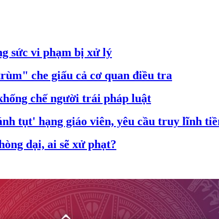
g sức vi phạm bị xử lý
trùm" che giấu cả cơ quan điều tra
hống chế người trái pháp luật
nh tụt' hạng giáo viên, yêu cầu truy lĩnh ti
òng dại, ai sẽ xử phạt?