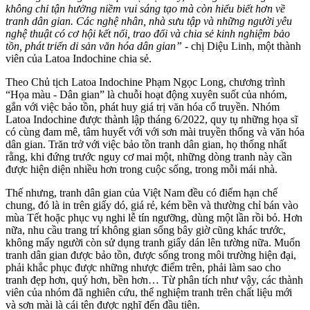
không chỉ tận hưởng niềm vui sáng tạo mà còn hiểu biết hơn về
tranh dân gian. Các nghệ nhân, nhà sưu tập và những người yêu
nghệ thuật có cơ hội kết nối, trao đổi và chia sẻ kinh nghiệm bảo
tồn, phát triển di sản văn hóa dân gian”
- chị Diệu Linh, một thành
viên của Latoa Indochine chia sẻ.
Theo Chủ tịch Latoa Indochine Phạm Ngọc Long, chương trình
“Họa màu - Dân gian” là chuỗi hoạt động xuyên suốt của nhóm,
gắn với việc bảo tồn, phát huy giá trị văn hóa cổ truyền. Nhóm
Latoa Indochine được thành lập tháng 6/2022, quy tụ những họa sĩ
có cùng đam mê, tâm huyết với với sơn mài truyền thống và văn hóa
dân gian. Trăn trở với việc bảo tồn tranh dân gian, họ thống nhất
rằng, khi đứng trước nguy cơ mai một, những dòng tranh này cần
được hiện diện nhiều hơn trong cuộc sống, trong mỗi mái nhà.
Thế nhưng, tranh dân gian của Việt Nam đều có điểm hạn chế
chung, đó là in trên giấy dó, giá rẻ, kém bền và thường chỉ bán vào
mùa Tết hoặc phục vụ nghi lễ tín ngưỡng, dùng một lần rồi bỏ. Hơn
nữa, nhu cầu trang trí không gian sống bây giờ cũng khác trước,
không mấy người còn sử dụng tranh giấy dán lên tường nữa. Muốn
tranh dân gian được bảo tồn, được sống trong môi trường hiện đại,
phải khắc phục được những nhược điểm trên, phải làm sao cho
tranh đẹp hơn, quý hơn, bền hơn… Từ phân tích như vậy, các thành
viên của nhóm đã nghiên cứu, thể nghiệm tranh trên chất liệu mới
và sơn mài là cái tên được nghĩ đến đầu tiên.