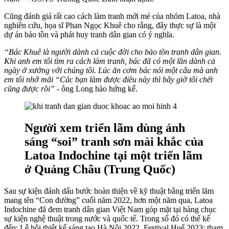
Cũng đánh giá rất cao cách làm tranh mới mẻ của nhóm Latoa, nhà
nghiên cứu, họa sĩ Phan Ngọc Khuê cho rằng, đây thực sự là một
dự án bảo tồn và phát huy tranh dân gian có ý nghĩa.
“Bác Khuê là người dành cả cuộc đời cho bảo tồn tranh dân gian.
Khi anh em tôi tìm ra cách làm tranh, bác đã có một lần dành cả
ngày ở xưởng với chúng tôi. Lúc ăn cơm bác nói một câu mà anh
em tôi nhớ mãi “Các bạn làm được điều này thì bây giờ tôi chết
cũng được rồi”
- ông Long hào hứng kể.
Người xem triển lãm dùng ánh
sáng “soi” tranh sơn mài khắc của
Latoa Indochine tại một triển lãm
ở Quảng Châu (Trung Quốc)
Sau sự kiện đánh dấu bước hoàn thiện về kỹ thuật bằng triển lãm
mang tên “Con đường” cuối năm 2022, hơn một năm qua, Latoa
Indochine đã đem tranh dân gian Việt Nam góp mặt tại hàng chục
sự kiện nghệ thuật trong nước và quốc tế. Trong số đó có thể kể
đến: Lễ hội thiết kế sáng tạo Hà Nội 2022, Festival Huế 2023; tham