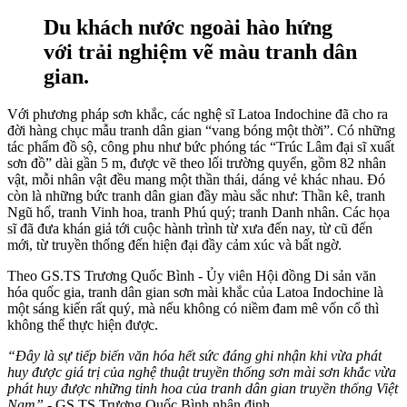
Du khách nước ngoài hào hứng
với trải nghiệm vẽ màu tranh dân
gian.
Với phương pháp sơn khắc, các nghệ sĩ Latoa Indochine đã cho ra
đời hàng chục mẫu tranh dân gian “vang bóng một thời”. Có những
tác phẩm đồ sộ, công phu như bức phóng tác “Trúc Lâm đại sĩ xuất
sơn đồ” dài gần 5 m, được vẽ theo lối trường quyển, gồm 82 nhân
vật, mỗi nhân vật đều mang một thần thái, dáng vẻ khác nhau. Đó
còn là những bức tranh dân gian đầy màu sắc như: Thần kê, tranh
Ngũ hổ, tranh Vinh hoa, tranh Phú quý; tranh Danh nhân. Các họa
sĩ đã đưa khán giả tới cuộc hành trình từ xưa đến nay, từ cũ đến
mới, từ truyền thống đến hiện đại đầy cảm xúc và bất ngờ.
Theo GS.TS Trương Quốc Bình - Ủy viên Hội đồng Di sản văn
hóa quốc gia, tranh dân gian sơn mài khắc của Latoa Indochine là
một sáng kiến rất quý, mà nếu không có niềm đam mê vốn cổ thì
không thể thực hiện được.
“Đây là sự tiếp biến văn hóa hết sức đáng ghi nhận khi vừa phát
huy được giá trị của nghệ thuật truyền thống sơn mài sơn khắc vừa
phát huy được những tinh hoa của tranh dân gian truyền thống Việt
Nam”
- GS.TS Trương Quốc Bình nhận định.