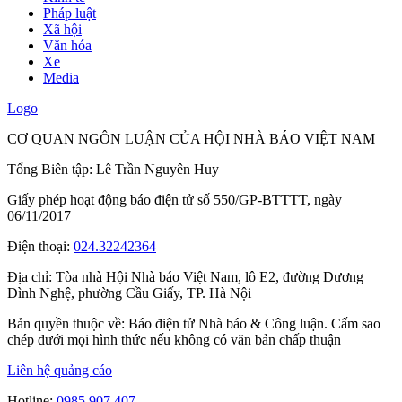
Pháp luật
Xã hội
Văn hóa
Xe
Media
Logo
CƠ QUAN NGÔN LUẬN CỦA HỘI NHÀ BÁO VIỆT NAM
Tổng Biên tập: Lê Trần Nguyên Huy
Giấy phép hoạt động báo điện tử số 550/GP-BTTTT, ngày
06/11/2017
Điện thoại:
024.32242364
Địa chỉ:
Tòa nhà Hội Nhà báo Việt Nam, lô E2, đường Dương
Đình Nghệ, phường Cầu Giấy, TP. Hà Nội
Bản quyền thuộc về: Báo điện tử Nhà báo & Công luận. Cấm sao
chép dưới mọi hình thức nếu không có văn bản chấp thuận
Liên hệ quảng cáo
Hotline:
0985.907.407