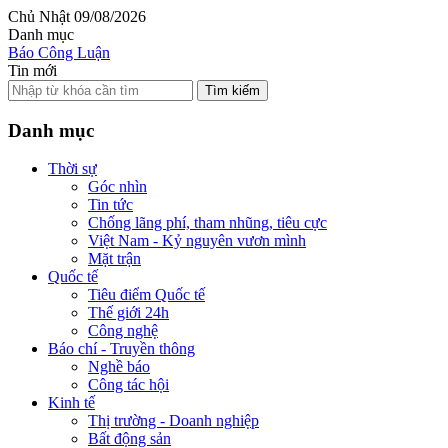
Chủ Nhật 09/08/2026
Danh mục
Báo Công Luận
Tin mới
Tìm kiếm
Danh mục
Thời sự
Góc nhìn
Tin tức
Chống lãng phí, tham nhũng, tiêu cực
Việt Nam - Kỷ nguyên vươn mình
Mặt trận
Quốc tế
Tiêu điểm Quốc tế
Thế giới 24h
Công nghệ
Báo chí - Truyền thông
Nghề báo
Công tác hội
Kinh tế
Thị trường - Doanh nghiệp
Bất động sản