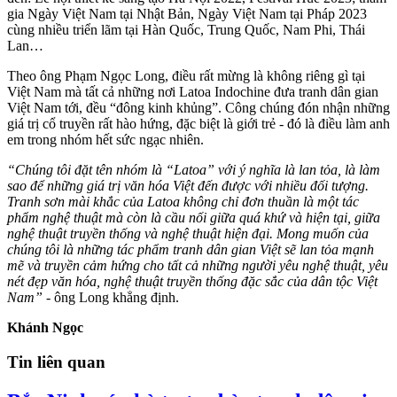
gia Ngày Việt Nam tại Nhật Bản, Ngày Việt Nam tại Pháp 2023
cùng nhiều triển lãm tại Hàn Quốc, Trung Quốc, Nam Phi, Thái
Lan…
Theo ông Phạm Ngọc Long, điều rất mừng là không riêng gì tại
Việt Nam mà tất cả những nơi Latoa Indochine đưa tranh dân gian
Việt Nam tới, đều “đông kinh khủng”. Công chúng đón nhận những
giá trị cổ truyền rất hào hứng, đặc biệt là giới trẻ - đó là điều làm anh
em trong nhóm hết sức ngạc nhiên.
“Chúng tôi đặt tên nhóm là “Latoa” với ý nghĩa là lan tỏa, là làm
sao để những giá trị văn hóa Việt đến được với nhiều đối tượng.
Tranh sơn mài khắc của Latoa không chỉ đơn thuần là một tác
phẩm nghệ thuật mà còn là cầu nối giữa quá khứ và hiện tại, giữa
nghệ thuật truyền thống và nghệ thuật hiện đại. Mong muốn của
chúng tôi là những tác phẩm tranh dân gian Việt sẽ lan tỏa mạnh
mẽ và truyền cảm hứng cho tất cả những người yêu nghệ thuật, yêu
nét đẹp văn hóa, nghệ thuật truyền thống đặc sắc của dân tộc Việt
Nam”
- ông Long khẳng định.
Khánh Ngọc
Tin liên quan