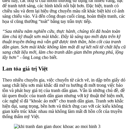
điều này, các hoạ sĩ của nhóm thường sử dụng rất nhiều vàng, bạc
để tranh tươi sáng, các hình khối nổi bật hơn. Đặc biệt, tranh có
chiều sâu và đem lại hiệu ứng chuyển màu rất khác biệt khi có ánh
sáng chiếu vào. Và đến công đoạn cuối cùng, hoàn thiện tranh, các
họa sĩ cũng thường “toát” bằng tay trần trực tiếp.
“Sau nhiều năm nghiên cứu, thực hành, chúng tôi đã hoàn toàn
làm chủ kỹ thuật sơn mài khắc. Đây là sáng tạo mới dựa trên kỹ
thuật truyền thống mà vẫn giữ được tinh thần, hồn cốt của tranh
dân gian. Sơn mài khắc không làm mất đi sự kết nối từ chất liệu cũ
sang chất liệu mới, làm cho tranh dân gian thêm phong phú, lộng
lẫy hơn”
- ông Long cho biết.
Lan tỏa giá trị Việt
Theo nhiều chuyên gia, việc chuyển từ cách vẽ, in dập trên giấy dó
sang chất liệu sơn mài khắc đã mở ra hướng đi mới trong việc bảo
tồn và phát huy giá trị của tranh dân gian. Vẫn là những chủ đề, đề
tài quen thuộc của tranh dân gian nhưng với kỹ thuật thể hiện mới,
các nghệ sĩ đã “khoác áo mới” cho tranh dân gian. Tranh sơn khắc
hiện đại, sang trọng, bền hơn và thích ứng cao với các kiểu không
gian kiến trúc khác nhau mà không làm mất đi hồn cốt của truyền
thống thẩm mỹ Việt.