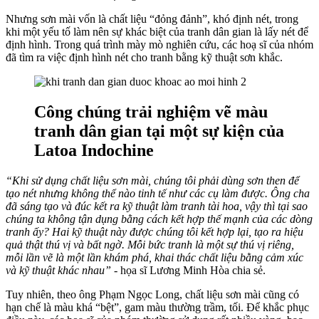
Nhưng sơn mài vốn là chất liệu “đỏng đảnh”, khó định nét, trong
khi một yếu tố làm nên sự khác biệt của tranh dân gian là lấy nét để
định hình. Trong quá trình mày mò nghiên cứu, các hoạ sĩ của nhóm
đã tìm ra việc định hình nét cho tranh bằng kỹ thuật sơn khắc.
Công chúng trải nghiệm vẽ màu
tranh dân gian tại một sự kiện của
Latoa Indochine
“Khi sử dụng chất liệu sơn mài, chúng tôi phải dùng sơn then để
tạo nét nhưng không thể nào tinh tế như các cụ làm được. Ông cha
đã sáng tạo và đúc kết ra kỹ thuật làm tranh tài hoa, vậy thì tại sao
chúng ta không tận dụng bằng cách kết hợp thế mạnh của các dòng
tranh ấy? Hai kỹ thuật này được chúng tôi kết hợp lại, tạo ra hiệu
quả thật thú vị và bất ngờ. Mỗi bức tranh là một sự thú vị riêng,
mỗi lần vẽ là một lần khám phá, khai thác chất liệu bằng cảm xúc
và kỹ thuật khác nhau”
- họa sĩ Lương Minh Hòa chia sẻ.
Tuy nhiên, theo ông Phạm Ngọc Long, chất liệu sơn mài cũng có
hạn chế là màu khá “bệt”, gam màu thường trầm, tối. Để khắc phục