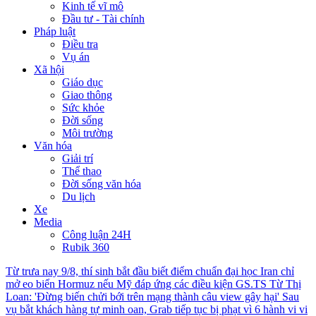
Kinh tế vĩ mô
Đầu tư - Tài chính
Pháp luật
Điều tra
Vụ án
Xã hội
Giáo dục
Giao thông
Sức khỏe
Đời sống
Môi trường
Văn hóa
Giải trí
Thể thao
Đời sống văn hóa
Du lịch
Xe
Media
Công luận 24H
Rubik 360
Từ trưa nay 9/8, thí sinh bắt đầu biết điểm chuẩn đại học
Iran chỉ
mở eo biển Hormuz nếu Mỹ đáp ứng các điều kiện
GS.TS Từ Thị
Loan: 'Đừng biến chửi bới trên mạng thành câu view gây hại'
Sau
vụ bắt khách hàng tự minh oan, Grab tiếp tục bị phạt vì 6 hành vi vi