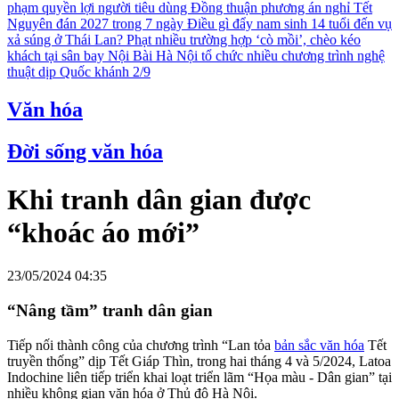
phạm quyền lợi người tiêu dùng
Đồng thuận phương án nghỉ Tết
Nguyên đán 2027 trong 7 ngày
Điều gì đẩy nam sinh 14 tuổi đến vụ
xả súng ở Thái Lan?
Phạt nhiều trường hợp ‘cò mồi’, chèo kéo
khách tại sân bay Nội Bài
Hà Nội tổ chức nhiều chương trình nghệ
thuật dịp Quốc khánh 2/9
Văn hóa
Đời sống văn hóa
Khi tranh dân gian được
“khoác áo mới”
23/05/2024 04:35
“Nâng tầm” tranh dân gian
Tiếp nối thành công của chương trình “Lan tỏa
bản sắc văn hóa
Tết
truyền thống” dịp Tết Giáp Thìn, trong hai tháng 4 và 5/2024, Latoa
Indochine liên tiếp triển khai loạt triển lãm “Họa màu - Dân gian” tại
nhiều không gian văn hóa ở Thủ đô Hà Nội.