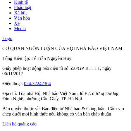
Kinh tế
Pháp luật
Xã hội
Văn hóa
Xe
Media
Logo
CƠ QUAN NGÔN LUẬN CỦA HỘI NHÀ BÁO VIỆT NAM
Tổng Biên tập: Lê Trần Nguyên Huy
Giấy phép hoạt động báo điện tử số 550/GP-BTTTT, ngày
06/11/2017
Điện thoại:
024.32242364
Địa chỉ:
Tòa nhà Hội Nhà báo Việt Nam, lô E2, đường Dương
Đình Nghệ, phường Cầu Giấy, TP. Hà Nội
Bản quyền thuộc về: Báo điện tử Nhà báo & Công luận. Cấm sao
chép dưới mọi hình thức nếu không có văn bản chấp thuận
Liên hệ quảng cáo