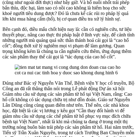
(cũng như ngoài đời thực) như bây giờ. Và hổ nuôi nhốt trái phép
bẩn thỉu, độc hại, làm sao có nồi cao không là hiểm hoạ cho sức
khoẻ người tiêu dung được? Đó là chưa kể các rủi ro pháp lý quá
lớn khi mua hàng cấm (hổ), bị cơ quan điều tra xử lý hình sự.
Bên cạnh đó, điều mấu chốt hiện nay là: cần có nghiên cứu, tư liệu
thuyết phục, nâng cao thực thi pháp luật ở lĩnh vực này, để cảnh tỉnh
những người mù quáng quá sức thần thánh hoá cái gọi là “cao hổ
cốt”; đồng thời xử lý nghiêm mọi vi phạm để làm gương. Quan
trọng không kém là chúng ta cần nghiên cứu thêm, ứng dụng thêm
các sản phẩm thay thế cái gọi là “tác dụng của cao hổ cốt”.
Đúng như Bác sỹ Nguyễn Văn Thế, Bệnh viện Y học cổ truyền, Bộ
Công an đã rất thẳng thắn nói trong Lễ phát động Dự án xã hội
Giảm nhu cầu sử dụng các sản phẩm từ hổ tại Việt Nam, rằng: Cao
hổ cốt không có tác dụng chữa trị như đồn đoán. Giáo sư Nguyễn
Lân Dũng cũng cùng quan điểm như trên. Thế nên, các nhà khoa
học, đặt biệt là các vị lương y kêu gọi “Cần thay đổi hành vi để
giảm nhu cầu sử dụng các chế phẩm từ hổ phục vụ mục đích chữa
bệnh tại Việt Nam”, nhất là khi mà chúng ta đang ở trong một thị
trường nóng buôn bán trái phép các sản phẩm từ hổ. Hai năm trước,
Tiến sỹ Trần Xuân Nguyên, trong tư cách Trưởng Ban Chuyên môn