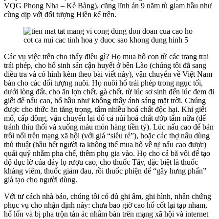
VQG Phong Nha – Kẻ Bàng), cũng lĩnh án 9 năm tù giam hầu như
cùng dịp với đối tượng Hiền kể trên.
Các vụ việc trên cho thấy điều gì? Họ mua hổ con từ các trang trại
trái phép, cho hổ sinh sản cận huyết ở bên Lào (chúng tôi đã sang
điều tra và có hình kèm theo bài viết này), vận chuyển về Việt Nam
bán cho các đối tượng nuôi. Họ nuôi hổ trái phép trong ngục tối,
dưới lòng đất, cho ăn lợn chết, gà chết, từ lúc sơ sinh đến lúc đem đi
giết để nấu cao, hổ hầu như không thấy ánh sáng mặt trời. Chúng
được cho thức ăn tăng trọng, tẩm nhiều hoá chất độc hại. Khi giết
mổ, cấp đông, vận chuyển lại đổ cả núi hoá chất ướp tẩm nữa (để
tránh thiu thối và xuống màu món hàng tiền tỷ). Lúc nấu cao để bán
trôi nổi trên mạng xã hội (với giá “siêu rẻ”), hoặc các thợ nấu dùng
thủ thuật (hầu hết người ta không thể mua hổ về tự nấu cao được)
quái quỷ nhằm pha chế, thêm phụ gia vào. Họ cho cả bã vôi để tạo
độ đục lờ của đáy lọ rượu cao, cho thuốc Tây, đặc biệt là thuốc
kháng viêm, thuốc giảm đau, rồi thuốc phiện để “gây hưng phấn”
giả tạo cho người dùng.
Với tư cách nhà báo, chúng tôi có đủ ghi âm, ghi hình, nhân chứng
phục vụ cho nhận định này: chưa bao giờ cao hổ cốt lại tạp nham,
hổ lốn và bị pha trộn tàn ác nhằm bán trên mạng xã hội và internet