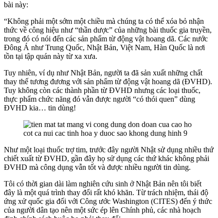
bài này:
“Không phải một sớm một chiều mà chúng ta có thể xóa bỏ nhận
thức về công hiệu như “thần dược” của những bài thuốc gia truyền,
trong đó có nói đến các sản phẩm từ động vật hoang dã. Các nước
Đông Á như Trung Quốc, Nhật Bản, Việt Nam, Hàn Quốc là nơi
tồn tại tập quán này từ xa xưa.
Tuy nhiên, ví dụ như Nhật Bản, người ta đã sản xuất những chất
thay thế tương đương với sản phẩm từ động vật hoang dã (ĐVHD).
Tuy không còn các thành phần từ ĐVHD nhưng các loại thuốc,
thực phẩm chức năng đó vẫn được người “có thói quen” dùng
ĐVHD kia… tin dùng!
Như một loại thuốc trợ tim, trước đây người Nhật sử dụng nhiều thứ
chiết xuất từ ĐVHD, gần đây họ sử dụng các thứ khác không phải
ĐVHD mà công dụng vẫn tốt và được nhiều người tin dùng.
Tôi có thời gian dài làm nghiên cứu sinh ở Nhật Bản nên tôi biết
đây là một quá trình thay đổi rất khó khăn. Từ trách nhiệm, thái độ
ứng xử quốc gia đối với Công ước Washington (CITES) đến ý thức
của người dân tạo nên một sức ép lên Chính phủ, các nhà hoạch