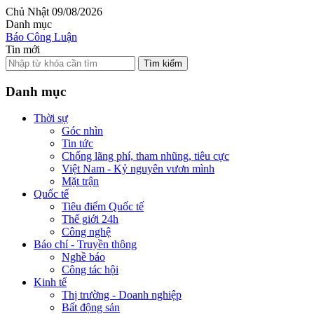
Chủ Nhật 09/08/2026
Danh mục
Báo Công Luận
Tin mới
Tìm kiếm
Danh mục
Thời sự
Góc nhìn
Tin tức
Chống lãng phí, tham nhũng, tiêu cực
Việt Nam - Kỷ nguyên vươn mình
Mặt trận
Quốc tế
Tiêu điểm Quốc tế
Thế giới 24h
Công nghệ
Báo chí - Truyền thông
Nghề báo
Công tác hội
Kinh tế
Thị trường - Doanh nghiệp
Bất động sản