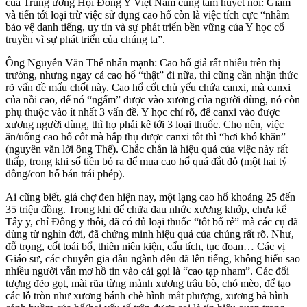
của Trung ương Hội Đông Y Việt Nam cũng tâm huyết nói: Giảm
và tiến tới loại trừ việc sử dụng cao hổ còn là việc tích cực “nhằm
bảo vệ danh tiếng, uy tín và sự phát triển bền vững của Y học cổ
truyền vì sự phát triển của chúng ta”.
Ông Nguyễn Văn Thế nhấn mạnh: Cao hổ giả rất nhiều trên thị
trường, nhưng ngay cả cao hổ “thật” đi nữa, thì cũng cần nhận thức
rõ vấn đề mấu chốt này. Cao hổ cốt chủ yếu chứa canxi, mà canxi
của nồi cao, để nó “ngấm” được vào xương của người dùng, nó còn
phụ thuộc vào ít nhất 3 vấn đề. Y học chỉ rõ, để canxi vào được
xương người dùng, thì họ phải kê tới 3 loại thuốc. Cho nên, việc
ăn/uống cao hổ cốt mà hấp thụ được canxi tốt thì “hơi khó khăn”
(nguyên văn lời ông Thế). Chắc chắn là hiệu quả của việc này rất
thấp, trong khi số tiền bỏ ra để mua cao hổ quá đắt đỏ (một hai tỷ
đồng/con hổ bán trái phép).
Ai cũng biết, giá chợ đen hiện nay, một lạng cao hổ khoảng 25 đến
35 triệu đồng. Trong khi để chữa đau nhức xương khớp, chưa kể
Tây y, chỉ Đông y thôi, đã có đủ loại thuốc “tốt bổ rẻ” mà các cụ đã
dùng từ nghìn đời, đã chứng minh hiệu quả của chúng rất rõ. Như,
đỗ trọng, cốt toái bổ, thiên niên kiện, cẩu tích, tục đoan… Các vị
Giáo sư, các chuyên gia đầu ngành đều đã lên tiếng, không hiểu sao
nhiều người vẫn mơ hồ tin vào cái gọi là “cao tạp nham”. Các đối
tượng đẽo gọt, mài rũa từng mảnh xương trâu bò, chó mèo, để tạo
các lỗ tròn như xương bánh chè hình mắt phượng, xương bả hình