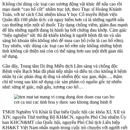
Không chỉ dùng các loại cao xương động vật khác để nấu cao rồi
mạo danh “cao hổ cốt” nhằm trục lợi, theo Thạc sĩ Hoàng Khánh
Toàn, với tư cách Chủ nhiệm khoa Y học Cổ truyền Bệnh viện
Quân đội 108 phân tích: cái nguy hiểm hơn cả là những người nấu
cao thường trộn một số thuốc Tây dạng chống viêm, giảm đau mạnh
để lừa những người đang bị hành hạ bởi chứng đau khớp. Cảm giác
“hiệu nghiệm” tức thì đã khiến không ít người bệnh đã tin và sẵn
sàng bỏ khoản tiền không nhỏ để mua cao hổ (vốn là cao hổ rởm).
Tuy nhiên, việc dùng các loại cao hổ rởm này không những bệnh
tình không cải thiện mà còn có thể nặng hơn sau một thời gian dài
sử dụng.
Gần đây, Trung tâm Dị ứng Miễn dịch Lâm sàng và chống độc
Bệnh viện Bạch Mai đã phải tiếp nhận và điều trị cho không ít bệnh
nhân bị các phản ứng dị ứng và nhiễm độc suy gan, thận…, thậm
chí tử vong sau khi sử dụng các sản phẩm có nguồn gốc tự nhiên
như: sừng tê giác, mật gấu, xương cao hổ…
TSKH Nghiêm Vũ Khải là Đại biểu Quốc hội các khóa XI, XII và
XIV, nguyên Thứ trưởng Bộ KH&CN, nguyên Phó Chủ nhiệm Ủy
ban KHCN&MT của Quốc hội, nguyên Phó Chủ tịch Liên hiệp
KH&KT Việt Nam nhấn mạnh trong cuộc trò chuyện với người viết