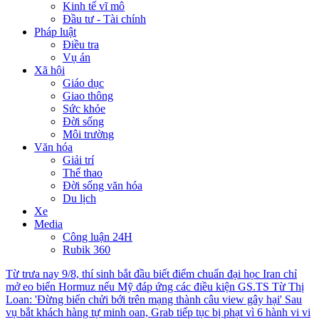
Kinh tế vĩ mô
Đầu tư - Tài chính
Pháp luật
Điều tra
Vụ án
Xã hội
Giáo dục
Giao thông
Sức khỏe
Đời sống
Môi trường
Văn hóa
Giải trí
Thể thao
Đời sống văn hóa
Du lịch
Xe
Media
Công luận 24H
Rubik 360
Từ trưa nay 9/8, thí sinh bắt đầu biết điểm chuẩn đại học
Iran chỉ
mở eo biển Hormuz nếu Mỹ đáp ứng các điều kiện
GS.TS Từ Thị
Loan: 'Đừng biến chửi bới trên mạng thành câu view gây hại'
Sau
vụ bắt khách hàng tự minh oan, Grab tiếp tục bị phạt vì 6 hành vi vi