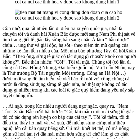
Còn nhớ, qua rất nhiều lần đi điều tra xuyên quốc gia, nhất là
chuyến tôi và danh hài Xuân Bắc được mời sang Nam Phi thị sát về
tình trạng giết tê giác lấy sừng bán sang châu Á làm “thần dược”
chữa… ung thư và giải độc, hạ sốt - theo niềm tin mù quáng của
những kẻ lắm tiền nhiều của. Một nhà báo phương Tây, đã hỏiXuân
Bắc: “Theo ông, sừng tê giác có tác dụng gì chosức khoẻ con người
không?”. Bắc thản nhiên: “Có!”. Tôi tái mặt. Chúng tôi (có lần đi
cùng cả Diva Hồng Nhung, Đại biểu Quốc hội Võ Tuấn Nhân, nay
là Thứ trưởng Bộ Tài nguyên Môi trường, Công an Hà Nội…)
được mời sang để tìm hiểu, về viết báo rồi nói với công chúng cả
nước là đừng sử dụng sừng tê giác nữa, nó thật sự không có tác
dụng gì nhiều; trong khi các loài tê giác quý hiếm đáng yêu này sắp
tuyệt chủng rồi.
… Ai ngờ, trong lúc nhiều người đang ngơ ngác, quay ra, “Nam
Tào” Xuân Bắc cười hài hước: “Có, khi mắm môi mài sừng tê giác
thì có tác dụng rèn luyện cơ bắp của cái tay!”. Tôi kể thêm, tôi đi
điều tra, thấy họ mài vất vả quá, để miếng sừng cứng như thép
nguội lên cái bàn quay bằng sứ. Cứ mài khét lẹt thế, có mà uống
gốm sứ hoà tan (vì đĩa mài mềm hơn sừng tê) chứ làm gì có chất