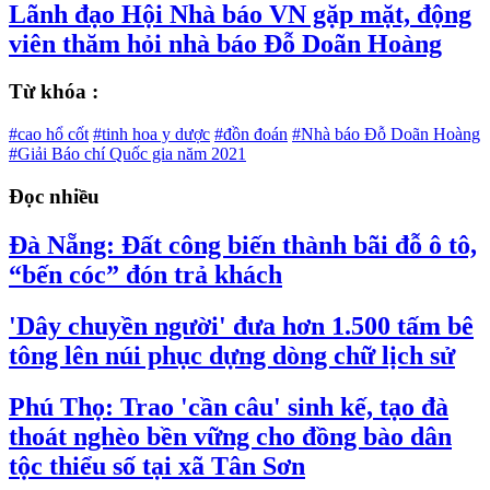
Lãnh đạo Hội Nhà báo VN gặp mặt, động
viên thăm hỏi nhà báo Đỗ Doãn Hoàng
Từ khóa :
#cao hổ cốt
#tinh hoa y dược
#đồn đoán
#Nhà báo Đỗ Doãn Hoàng
#Giải Báo chí Quốc gia năm 2021
Đọc nhiều
Đà Nẵng: Đất công biến thành bãi đỗ ô tô,
“bến cóc” đón trả khách
'Dây chuyền người' đưa hơn 1.500 tấm bê
tông lên núi phục dựng dòng chữ lịch sử
Phú Thọ: Trao 'cần câu' sinh kế, tạo đà
thoát nghèo bền vững cho đồng bào dân
tộc thiểu số tại xã Tân Sơn