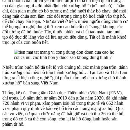
cánh buồm của hổ(hai yếu tố trên được coi là tín hiệu quan trọng -
mà dân gian nghĩ - đó nhất định chỉ xương hổ “xịn” mới có). Thậm
chí, dân gian muốn có bộ xương mà chó ngửi thấy bỏ chạy, thế mới
đáng mặt chúa sơn lâm, các đối tượng cũng bỏ hoá chất vào thịt hổ,
để chó chạy tán loạn. Như đã viết ở trên, nhiều người dùng chính cơ
thể họ ngẫm nghĩ, dùng thử xem cao hổ cốt có “sung” không, các
đối tượng đã bỏ thuốc Tây, thuốc phiện và chất tạo màu, tạo mùi,
tạo độ đục độ lắng vào để lừa người tiêu dùng. Tất cả là mánh khoé
trục lợi của con buôn hết.
Nhiều trùm buôn hổ đã tiết lộ với chúng tôi các mánh pha trộn, đánh
tráo xương chó mèo bò trâu thành xương hổ… Tại Lào và Thái Lan
từng xuất hiện công nghệ “giải phẫu thẩm mỹ cho xương chó thành
xương hổ” bán sang Việt Nam.
Thống kê của Trung tâm Giáo dục Thiên nhiên Việt Nam (ENV),
chỉ trong 1,6 năm tính từ năm 2019 đến giữa năm 2020, đã ghi nhận
720 hành vi vi phạm, xâm phạm loài hổ trong thực tế và 652 hành
vi vi phạm quy định về bảo vệ hổ trên các trang mạng xã hội. Qua
các vụ việc, cơ quan chức năng đã bắt giữ và tịch thu 26 cá thể hổ,
trong đó có 3 cá thể còn sống, còn lại là hổ đông lạnh hoặc sản
phẩm từ hổ.