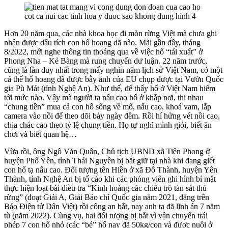
Hơn 20 năm qua, các nhà khoa học đi mòn rừng Việt mà chưa ghi
nhận được dấu tích con hổ hoang dã nào. Mãi gần đây, tháng
8/2022, mới nghe thông tin thoáng qua về việc hổ “tái xuất” ở
Phong Nha – Kẻ Bàng mà rung chuyển dư luận. 22 năm trước,
cũng là lần duy nhất trong mấy nghìn năm lịch sử Việt Nam, có một
cá thể hổ hoang dã được bẫy ảnh của EU chụp được tại Vườn Quốc
gia Pù Mát (tỉnh Nghệ An). Như thế, để thấy hổ ở Việt Nam hiếm
tới mức nào. Vậy mà người ta nấu cao hổ ở khắp nơi, thi nhau
“chung tiền” mua cả con hổ sống về mổ, nấu cao, khoá vam, lắp
camera vào nồi để theo dõi bảy ngày đêm. Rồi hí hửng vét nồi cao,
chia chác cao theo tỷ lệ chung tiền. Họ tự nghĩ mình giỏi, biết ăn
chơi và biết quan hệ…
Vừa rồi, ông Ngô Văn Quân, Chủ tịch UBND xã Tiên Phong ở
huyện Phổ Yên, tỉnh Thái Nguyên bị bắt giữ tại nhà khi đang giết
con hổ tạ nấu cao. Đối tượng tên Hiền ở xã Đô Thành, huyện Yên
Thành, tỉnh Nghệ An bị tố cáo khi các phóng viên ghi hình bí mật
thực hiện loạt bài điều tra “Kinh hoàng các chiêu trò tàn sát thú
rừng” (đoạt Giải A, Giải Báo chí Quốc gia năm 2021, đăng trên
Báo Điện tử Dân Việt) rồi công an bắt, nay anh ta đã lĩnh án 7 năm
tù (năm 2022). Cùng vụ, hai đối tượng bị bắt vì vận chuyển trái
phép 7 con hổ nhỏ (các “bé” hổ nay đã 50kg/con và được nuôi ở