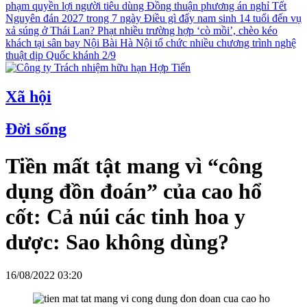
phạm quyền lợi người tiêu dùng
Đồng thuận phương án nghỉ Tết
Nguyên đán 2027 trong 7 ngày
Điều gì đẩy nam sinh 14 tuổi đến vụ
xả súng ở Thái Lan?
Phạt nhiều trường hợp ‘cò mồi’, chèo kéo
khách tại sân bay Nội Bài
Hà Nội tổ chức nhiều chương trình nghệ
thuật dịp Quốc khánh 2/9
Xã hội
Đời sống
Tiền mất tật mang vì “công
dụng đồn đoán” của cao hổ
cốt: Cả núi các tinh hoa y
dược: Sao không dùng?
16/08/2022 03:20