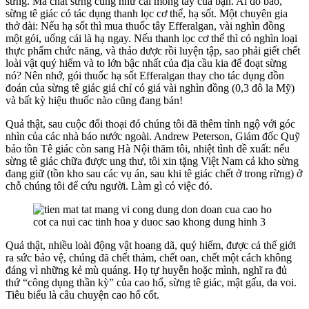
sừng. Mà chất sừng cũng như cái móng tay của bạn. Ai đó bảo,
sừng tê giác có tác dụng thanh lọc cơ thể, hạ sốt. Một chuyên gia
thở dài: Nếu hạ sốt thì mua thuốc tây Efferalgan, vài nghìn đồng
một gói, uống cái là hạ ngay. Nếu thanh lọc cơ thể thì có nghìn loại
thực phẩm chức năng, và thảo dược rồi luyện tập, sao phải giết chết
loài vật quý hiếm và to lớn bậc nhất của địa cầu kia để đoạt sừng
nó? Nên nhớ, gói thuốc hạ sốt Efferalgan thay cho tác dụng đồn
đoán của sừng tê giác giá chỉ có giá vài nghìn đồng (0,3 đô la Mỹ)
và bất kỳ hiệu thuốc nào cũng đang bán!
Quả thật, sau cuộc đối thoại đó chúng tôi đã thêm tỉnh ngộ với góc
nhìn của các nhà báo nước ngoài. Andrew Peterson, Giám đốc Quỹ
bảo tồn Tê giác còn sang Hà Nội thăm tôi, nhiệt tình đề xuất: nếu
sừng tê giác chữa được ung thư, tôi xin tặng Việt Nam cả kho sừng
đang giữ (tồn kho sau các vụ án, sau khi tê giác chết ở trong rừng) ở
chỗ chúng tôi để cứu người. Làm gì có việc đó.
Quả thật, nhiều loài động vật hoang dã, quý hiếm, được cả thế giới
ra sức bảo vệ, chúng đã chết thảm, chết oan, chết một cách không
đáng vì những kẻ mù quáng. Họ tự huyễn hoặc mình, nghĩ ra đủ
thứ “công dụng thần kỳ” của cao hổ, sừng tê giác, mật gấu, da voi.
Tiêu biểu là câu chuyện cao hổ cốt.