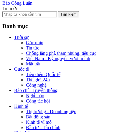
Báo Công Luận
Tin mới
Tìm kiếm
Danh mục
Thời sự
Góc nhìn
Tin tức
Chống lãng phí, tham nhũng, tiêu cực
Việt Nam - Kỷ nguyên vươn mình
Mặt trận
Quốc tế
Tiêu điểm Quốc tế
Thế giới 24h
Công nghệ
Báo chí - Truyền thông
Nghề báo
Công tác hội
Kinh tế
Thị trường - Doanh nghiệp
Bất động sản
Kinh tế vĩ mô
Đầu tư - Tài chính