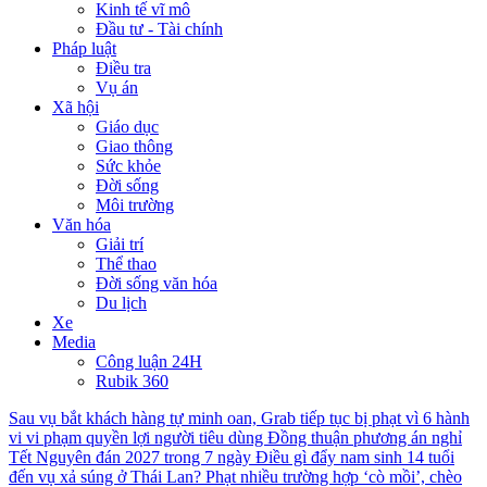
Kinh tế vĩ mô
Đầu tư - Tài chính
Pháp luật
Điều tra
Vụ án
Xã hội
Giáo dục
Giao thông
Sức khỏe
Đời sống
Môi trường
Văn hóa
Giải trí
Thể thao
Đời sống văn hóa
Du lịch
Xe
Media
Công luận 24H
Rubik 360
Sau vụ bắt khách hàng tự minh oan, Grab tiếp tục bị phạt vì 6 hành
vi vi phạm quyền lợi người tiêu dùng
Đồng thuận phương án nghỉ
Tết Nguyên đán 2027 trong 7 ngày
Điều gì đẩy nam sinh 14 tuổi
đến vụ xả súng ở Thái Lan?
Phạt nhiều trường hợp ‘cò mồi’, chèo