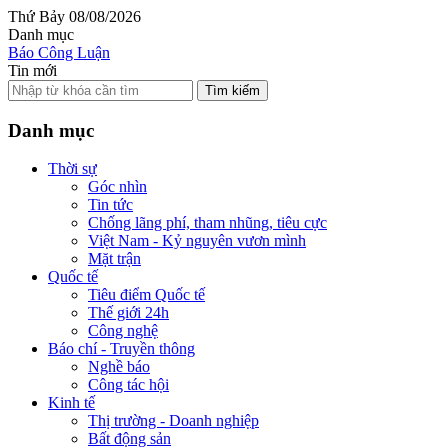
Thứ Bảy 08/08/2026
Danh mục
Báo Công Luận
Tin mới
Tìm kiếm
Danh mục
Thời sự
Góc nhìn
Tin tức
Chống lãng phí, tham nhũng, tiêu cực
Việt Nam - Kỷ nguyên vươn mình
Mặt trận
Quốc tế
Tiêu điểm Quốc tế
Thế giới 24h
Công nghệ
Báo chí - Truyền thông
Nghề báo
Công tác hội
Kinh tế
Thị trường - Doanh nghiệp
Bất động sản