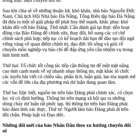
trong thực hiện chuyển đổi số.
Sau khi chia sẻ về những thuận lợi, khó khăn, nhà báo Nguyễn Đức
Nam, Chủ tịch Hội Nhà báo Đà Nẵng, Tổng Biên tập báo Đà Nẵng
đã đưa ra một số giải pháp để phát huy thế mạnh, khắc phục khó
khăn đối với báo Đảng. Thứ nhất: Cần đánh giá lại thực tiễn hoạt
động của Báo Đảng để chỉnh sửa, thay đổi, bổ sung các cơ chế
chính sách phù hợp; tiếp tục có kế hoạch dài hạn để đào tạo đội ngũ
vững vàng về quan điểm chính trị, đạo đức lối sống và giỏi về
chuyên môn nghiệp vụ báo chí để đáp ứng yêu cầu nhiệm vụ trong
tình hình mới.
Thứ hai: Tổ chức tốt công tác tiếp cận thông tin để một mặt nâng
cao tính cạnh tranh về sự nhanh nhạy thông tin, mặt khác tổ chức
các tuyến bài viết có chiều sâu, phân tích, luận giải, lan tỏa mạnh mẽ
các vấn đề lớn của địa phương mà dư luận đang quan tâm.
Thứ ba: Đặc biệt, nguồn tin trên báo Đảng phải chính xác, có chọn
lọc và có định hướng. Thông tin trên mạng xã hội tạo ra những
dòng chảy dư luận rất phức tạp, thì thông tin trên báo Đảng phải
bảo đảm tính xác thực. Thứ tư: Người làm báo Đảng phải đi trên
đôi chân: Pháp luật và Đạo đức.
Những đổi mới của báo Nhân Dân theo xu hướng chuyển đổi
số