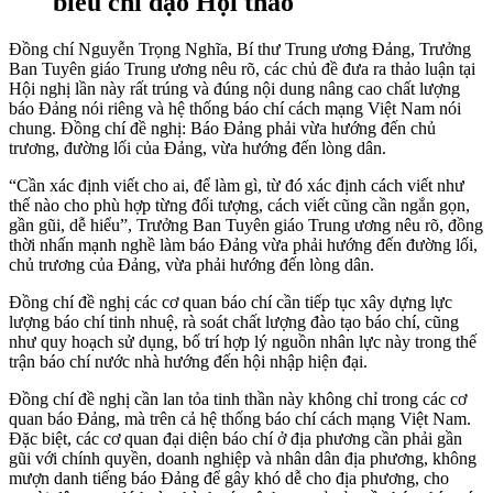
biểu chỉ đạo Hội thảo
Đồng chí Nguyễn Trọng Nghĩa, Bí thư Trung ương Đảng, Trưởng
Ban Tuyên giáo Trung ương nêu rõ, các chủ đề đưa ra thảo luận tại
Hội nghị lần này rất trúng và đúng nội dung nâng cao chất lượng
báo Đảng nói riêng và hệ thống báo chí cách mạng Việt Nam nói
chung. Đồng chí đề nghị: Báo Đảng phải vừa hướng đến chủ
trương, đường lối của Đảng, vừa hướng đến lòng dân.
“Cần xác định viết cho ai, để làm gì, từ đó xác định cách viết như
thế nào cho phù hợp từng đối tượng, cách viết cũng cần ngắn gọn,
gần gũi, dễ hiểu”, Trưởng Ban Tuyên giáo Trung ương nêu rõ, đồng
thời nhấn mạnh nghề làm báo Đảng vừa phải hướng đến đường lối,
chủ trương của Đảng, vừa phải hướng đến lòng dân.
Đồng chí đề nghị các cơ quan báo chí cần tiếp tục xây dựng lực
lượng báo chí tinh nhuệ, rà soát chất lượng đào tạo báo chí, cũng
như quy hoạch sử dụng, bố trí hợp lý nguồn nhân lực này trong thế
trận báo chí nước nhà hướng đến hội nhập hiện đại.
Đồng chí đề nghị cần lan tỏa tinh thần này không chỉ trong các cơ
quan báo Đảng, mà trên cả hệ thống báo chí cách mạng Việt Nam.
Đặc biệt, các cơ quan đại diện báo chí ở địa phương cần phải gần
gũi với chính quyền, doanh nghiệp và nhân dân địa phương, không
mượn danh tiếng báo Đảng để gây khó dễ cho địa phương, cho