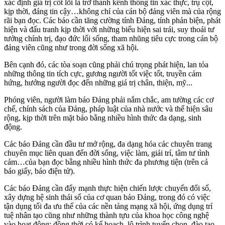
xác định giá trị cốt lõi là trở thành kênh thông tin xác thực, trụ cột,
kịp thời, đáng tin cậy…không chỉ của cán bộ đảng viên mà của rộng
rãi bạn đọc. Các báo cần tăng cường tính Đảng, tính phản biện, phát
hiện và đấu tranh kịp thời với những biểu hiện sai trái, suy thoái tư
tưởng chính trị, đạo đức lối sống, tham nhũng tiêu cực trong cán bộ
đảng viên cũng như trong đời sống xã hội.
Bên cạnh đó, các tòa soạn cũng phải chú trọng phát hiện, lan tỏa
những thông tin tích cực, gương người tốt việc tốt, truyền cảm
hứng, hướng người đọc đến những giá trị chân, thiện, mỹ...
Phóng viên, người làm báo Đảng phải nắm chắc, am tường các cơ
chế, chính sách của Đảng, pháp luật của nhà nước và thể hiện sâu
rộng, kịp thời trên mặt báo bằng nhiều hình thức đa dạng, sinh
động.
Các báo Đảng cần đầu tư mở rộng, đa dạng hóa các chuyên trang
chuyên mục liên quan đến đời sống, việc làm, giải trí, tâm tư tình
cảm…của bạn đọc bằng nhiều hình thức đa phương tiện (trên cả
báo giấy, báo điện tử).
Các báo Đảng cần đẩy mạnh thực hiện chiến lược chuyển đổi số,
xây dựng hệ sinh thái số của cơ quan báo Đảng, trong đó có việc
tận dụng tối đa ưu thế của các nền tảng mạng xã hội, ứng dụng trí
tuệ nhân tạo cũng như những thành tựu của khoa học công nghệ
vào hoạt động; đồng thời có kế hoạch, lộ trình tuyển chọn, đào tạo,