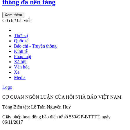
thông đa nền tảng
Xem thêm
Cỡ chữ bài viết:
Thời sự
Quốc tế
Báo chí - Truyền thông
Kinh tế
Pháp luật
Xã hội
Văn hóa
Xe
Media
Logo
CƠ QUAN NGÔN LUẬN CỦA HỘI NHÀ BÁO VIỆT NAM
Tổng Biên tập: Lê Trần Nguyên Huy
Giấy phép hoạt động báo điện tử số 550/GP-BTTTT, ngày
06/11/2017