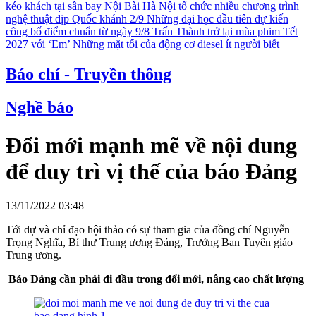
kéo khách tại sân bay Nội Bài
Hà Nội tổ chức nhiều chương trình
nghệ thuật dịp Quốc khánh 2/9
Những đại học đầu tiên dự kiến
công bố điểm chuẩn từ ngày 9/8
Trấn Thành trở lại mùa phim Tết
2027 với ‘Em’
Những mặt tối của động cơ diesel ít người biết
Báo chí - Truyền thông
Nghề báo
Đổi mới mạnh mẽ về nội dung
để duy trì vị thế của báo Đảng
13/11/2022 03:48
Tới dự và chỉ đạo hội thảo có sự tham gia của đồng chí Nguyễn
Trọng Nghĩa, Bí thư Trung ương Đảng, Trưởng Ban Tuyên giáo
Trung ương.
Báo Đảng cần phải đi đầu trong đổi mới, nâng cao chất lượng