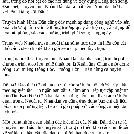
sâu, trong đó nổi bật có các nội dung về xây dựng Đảng trên sóng.
Đặc biệt, Truyền hình Nhân Dân đã ra mắt kênh Youtube thứ hai
với tên “Đảng với Dân”.
Truyền hình Nhân Dân cũng đẩy mạnh áp dụng công nghệ vào sản
xuất chương trình với hệ thống trường quay ảo hiện đại; áp dụng đồ
họa mô phỏng vào các chương trình phát sóng hàng ngày.
Trang web Nhadantv.vn ngoài phát sóng trực tiếp tín hiệu còn cắt
nhỏ các video clip để khán giả xem clip theo tùy chọn.
Trong năm 2022, truyền hình Nhân Dân đã phát sóng trực tiếp 4
chương trình giao lưu nghệ thuật lớn là Xuân ấm, Chung một dòng
sông, Cõi thiêng Đồng Lộc, Truông Bồn – Bản hùng ca huyền
thoại.
Đối với Báo điện tử (nhandan.vn), các sự kiện luôn được cập nhật
theo nguyên tắc: Tin ngắn ban đầu-Chùm ảnh-Tiếp tục cập nhật tin
ban đầu. Báo Điện tử Nhandan.vn cũng tiến hành live các sự kiện
quan trọng. Ngoài ra, Nhandan.vn cũng ứng dụng báo chí dữ liệu,
báo chí đa phương tiện, báo chí giải pháp với các công cụ hiện đại
tích hợp.
Một trong những sản phẩm đặc biệt nhất của Nhân Dân điện tử là
chuyên mục Báo chí chuyên sâu, trong đó triển khai các chủ đề sâu
về sự kiện, nhân vật, địa danh… được bạn đọc quan tâm.