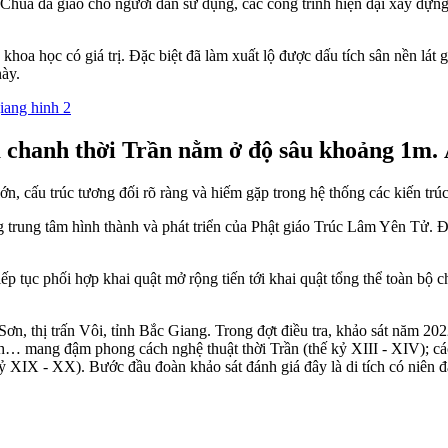
 Chùa đã giao cho người dân sử dụng, các công trình hiện đại xây dựng
khoa học có giá trị. Đặc biệt đã làm xuất lộ được dấu tích sân nền lát
này.
oa chanh thời Trần nằm ở độ sâu khoảng 1m
lớn, cấu trúc tương đối rõ ràng và hiếm gặp trong hệ thống các kiến trú
trung tâm hình thành và phát triển của Phật giáo Trúc Lâm Yên Tử. Đồn
p tục phối hợp khai quật mở rộng tiến tới khai quật tổng thể toàn bộ c
n, thị trấn Vôi, tỉnh Bắc Giang. Trong đợt điều tra, khảo sát năm 202
ành… mang đậm phong cách nghệ thuật thời Trần (thế kỷ XIII - XIV); các
 XIX - XX). Bước đầu đoàn khảo sát đánh giá đây là di tích có niên đạ