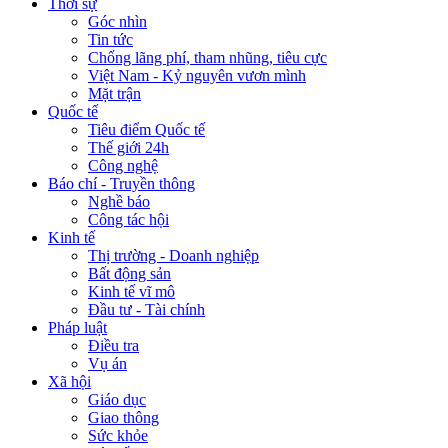
Thời sự
Góc nhìn
Tin tức
Chống lãng phí, tham nhũng, tiêu cực
Việt Nam - Kỷ nguyên vươn mình
Mặt trận
Quốc tế
Tiêu điểm Quốc tế
Thế giới 24h
Công nghệ
Báo chí - Truyền thông
Nghề báo
Công tác hội
Kinh tế
Thị trường - Doanh nghiệp
Bất động sản
Kinh tế vĩ mô
Đầu tư - Tài chính
Pháp luật
Điều tra
Vụ án
Xã hội
Giáo dục
Giao thông
Sức khỏe