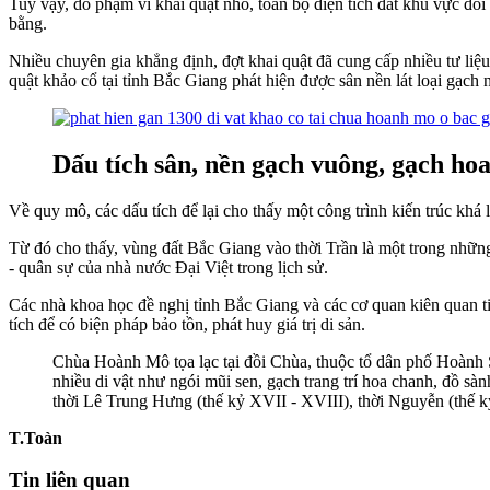
Tuy vậy, do phạm vi khai quật nhỏ, toàn bộ diện tích đất khu vực đồi
bằng.
Nhiều chuyên gia khẳng định, đợt khai quật đã cung cấp nhiều tư liệu 
quật khảo cổ tại tỉnh Bắc Giang phát hiện được sân nền lát loại gạch 
Dấu tích sân, nền gạch vuông, gạch h
Về quy mô, các dấu tích để lại cho thấy một công trình kiến trúc khá 
Từ đó cho thấy, vùng đất Bắc Giang vào thời Trần là một trong những 
- quân sự của nhà nước Đại Việt trong lịch sử.
Các nhà khoa học đề nghị tỉnh Bắc Giang và các cơ quan kiên quan tiế
tích để có biện pháp bảo tồn, phát huy giá trị di sản.
Chùa Hoành Mô tọa lạc tại đồi Chùa, thuộc tổ dân phố Hoành Sơ
nhiều di vật như ngói mũi sen, gạch trang trí hoa chanh, đồ s
thời Lê Trung Hưng (thế kỷ XVII - XVIII), thời Nguyễn (thế kỷ
T.Toàn
Tin liên quan