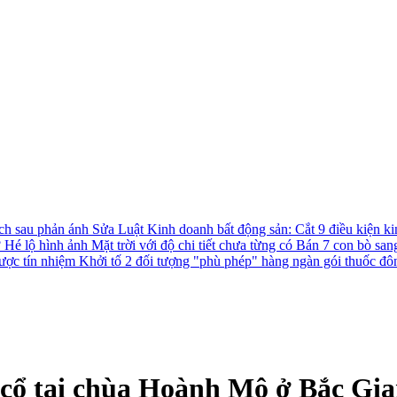
ách sau phản ánh
Sửa Luật Kinh doanh bất động sản: Cắt 9 điều kiện ki
?
Hé lộ hình ảnh Mặt trời với độ chi tiết chưa từng có
Bán 7 con bò san
được tín nhiệm
Khởi tố 2 đối tượng "phù phép" hàng ngàn gói thuốc đô
o cổ tại chùa Hoành Mô ở Bắc Gi