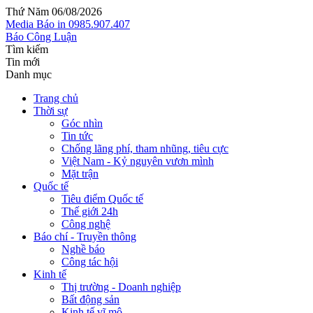
Thứ Năm 06/08/2026
Media
Báo in
0985.907.407
Báo Công Luận
Tìm kiếm
Tin mới
Danh mục
Trang chủ
Thời sự
Góc nhìn
Tin tức
Chống lãng phí, tham nhũng, tiêu cực
Việt Nam - Kỷ nguyên vươn mình
Mặt trận
Quốc tế
Tiêu điểm Quốc tế
Thế giới 24h
Công nghệ
Báo chí - Truyền thông
Nghề báo
Công tác hội
Kinh tế
Thị trường - Doanh nghiệp
Bất động sản
Kinh tế vĩ mô