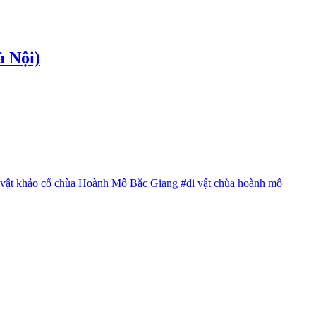
à Nội)
 vật khảo cổ chùa Hoành Mô Bắc Giang
#di vật chùa hoành mô