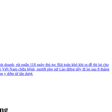
nh doanh, rút ngắn 118 ngày thủ tục
Bài toán khó khi ra đề thi lại cho
g Việt Nam chữa bệnh, người phụ nữ Lào đứng dậy đi lại sau 8 tháng
ng y dởm từ tân dược
ang