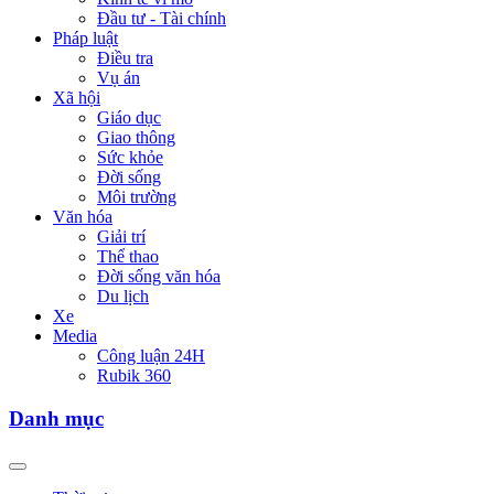
Đầu tư - Tài chính
Pháp luật
Điều tra
Vụ án
Xã hội
Giáo dục
Giao thông
Sức khỏe
Đời sống
Môi trường
Văn hóa
Giải trí
Thể thao
Đời sống văn hóa
Du lịch
Xe
Media
Công luận 24H
Rubik 360
Danh mục