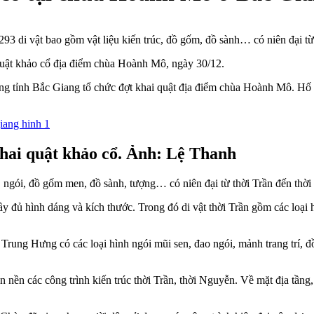
 di vật bao gồm vật liệu kiến trúc, đồ gốm, đồ sành… có niên đại từ
 quật khảo cổ địa điểm chùa Hoành Mô, ngày 30/12.
g tỉnh Bắc Giang tổ chức đợt khai quật địa điểm chùa Hoành Mô. Hố k
khai quật khảo cổ. Ảnh: Lệ Thanh
h, ngói, đồ gốm men, đồ sành, tượng… có niên đại từ thời Trần đến thờ
 đầy đủ hình dáng và kích thước. Trong đó di vật thời Trần gồm các lo
ê Trung Hưng có các loại hình ngói mũi sen, đao ngói, mảnh trang trí, 
n nền các công trình kiến trúc thời Trần, thời Nguyễn. Về mặt địa tầng