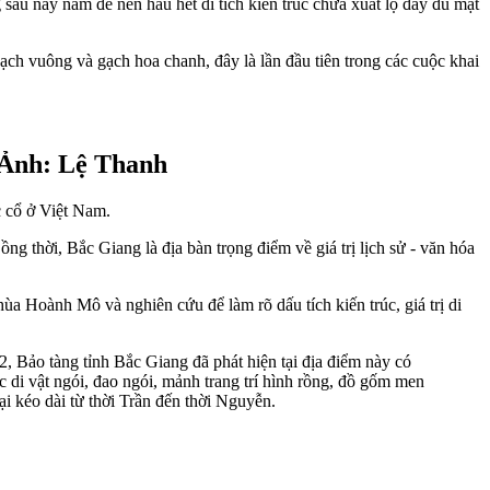
 sau này nằm đè nên hầu hết di tích kiến trúc chưa xuất lộ đầy đủ mặt
 gạch vuông và gạch hoa chanh, đây là lần đầu tiên trong các cuộc khai
. Ảnh: Lệ Thanh
c cổ ở Việt Nam.
g thời, Bắc Giang là địa bàn trọng điểm về giá trị lịch sử - văn hóa
hùa Hoành Mô và nghiên cứu để làm rõ dấu tích kiến trúc, giá trị di
2, Bảo tàng tỉnh Bắc Giang đã phát hiện tại địa điểm này có
 di vật ngói, đao ngói, mảnh trang trí hình rồng, đồ gốm men
i kéo dài từ thời Trần đến thời Nguyễn.