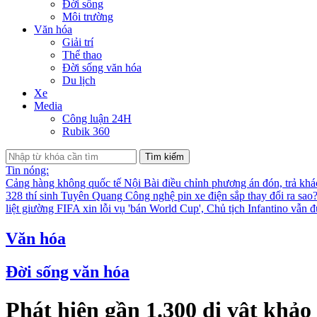
Đời sống
Môi trường
Văn hóa
Giải trí
Thể thao
Đời sống văn hóa
Du lịch
Xe
Media
Công luận 24H
Rubik 360
Tìm kiếm
Tin nóng:
Cảng hàng không quốc tế Nội Bài điều chỉnh phương án đón, trả kh
328 thí sinh Tuyên Quang
Công nghệ pin xe điện sắp thay đổi ra sao
liệt giường
FIFA xin lỗi vụ 'bán World Cup', Chủ tịch Infantino vẫn 
Văn hóa
Đời sống văn hóa
Phát hiện gần 1.300 di vật khả