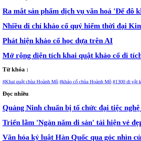
Ra mắt sản phẩm dịch vụ văn hoá 'Đế đô k
Nhiều di chỉ khảo cổ quý hiếm thời đại Ki
Phát hiện khảo cổ học dựa trên AI
Mở rộng diện tích khai quật khảo cổ di tíc
Từ khóa :
#Khai quật chùa Hoành Mô
#khảo cổ chùa Hoành Mô
#1300 di vật
Đọc nhiều
Quảng Ninh chuẩn bị tổ chức đại tiệc nghệ 
Triển lãm 'Ngàn năm di sản' tái hiện vẻ đ
Văn hóa kỷ luật Hàn Quốc qua góc nhìn củ