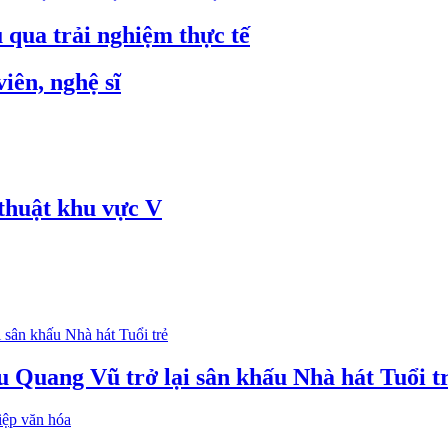
 qua trải nghiệm thực tế
iên, nghệ sĩ
thuật khu vực V
u Quang Vũ trở lại sân khấu Nhà hát Tuổi t