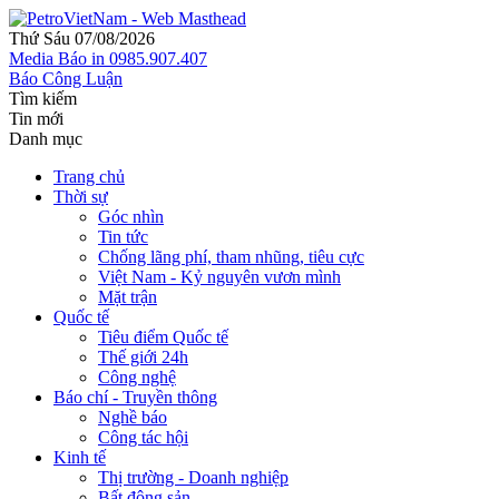
Thứ Sáu 07/08/2026
Media
Báo in
0985.907.407
Báo Công Luận
Tìm kiếm
Tin mới
Danh mục
Trang chủ
Thời sự
Góc nhìn
Tin tức
Chống lãng phí, tham nhũng, tiêu cực
Việt Nam - Kỷ nguyên vươn mình
Mặt trận
Quốc tế
Tiêu điểm Quốc tế
Thế giới 24h
Công nghệ
Báo chí - Truyền thông
Nghề báo
Công tác hội
Kinh tế
Thị trường - Doanh nghiệp
Bất động sản