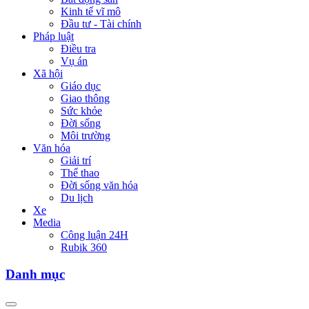
Kinh tế vĩ mô
Đầu tư - Tài chính
Pháp luật
Điều tra
Vụ án
Xã hội
Giáo dục
Giao thông
Sức khỏe
Đời sống
Môi trường
Văn hóa
Giải trí
Thể thao
Đời sống văn hóa
Du lịch
Xe
Media
Công luận 24H
Rubik 360
Danh mục