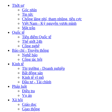
Thời sự
Góc nhìn
Tin tức
Chống lãng phí, tham nhũng, tiêu cực
Việt Nam - Kỷ nguyên vươn mình
Mặt trận
Quốc tế
Tiêu điểm Quốc tế
Thế giới 24h
Công nghệ
Báo chí - Truyền thông
Nghề báo
Công tác hội
Kinh tế
Thị trường - Doanh nghiệp
Bất động sản
Kinh tế vĩ mô
Đầu tư - Tài chính
Pháp luật
Điều tra
Vụ án
Xã hội
Giáo dục
Giao thông