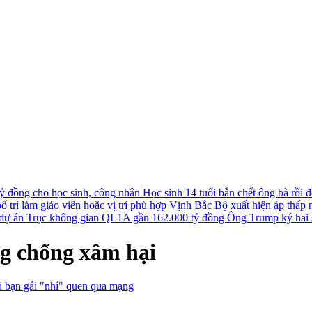
tỷ đồng cho học sinh, công nhân
Học sinh 14 tuổi bắn chết ông bà rồi đê
 trí làm giáo viên hoặc vị trí phù hợp
Vịnh Bắc Bộ xuất hiện áp thấp nh
u dự án Trục không gian QL1A gần 162.000 tỷ đồng
Ông Trump ký hai s
ng chống xâm hại