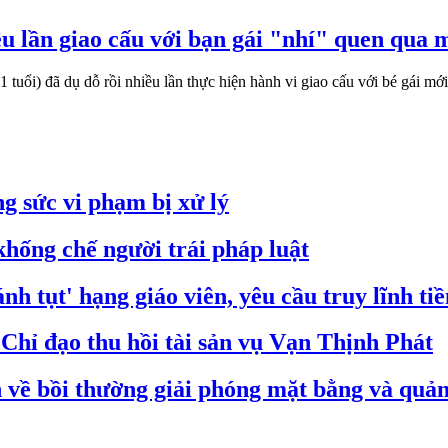
ều lần giao cấu với bạn gái "nhí" quen qua
tuổi) đã dụ dỗ rồi nhiều lần thực hiện hành vi giao cấu với bé gái mới
g sức vi phạm bị xử lý
hống chế người trái pháp luật
nh tụt' hạng giáo viên, yêu cầu truy lĩnh ti
hỉ đạo thu hồi tài sản vụ Vạn Thịnh Phát
ề bồi thường giải phóng mặt bằng và quản 