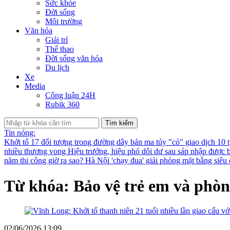
Sức khỏe
Đời sống
Môi trường
Văn hóa
Giải trí
Thể thao
Đời sống văn hóa
Du lịch
Xe
Media
Công luận 24H
Rubik 360
Tìm kiếm
Tin nóng:
Khởi tố 17 đối tượng trong đường dây bán ma túy "cỏ" giao dịch 10 
nhiều thương vong
Hiệu trưởng, hiệu phó dôi dư sau sáp nhập được bố
năm thi công giờ ra sao?
Hà Nội 'chạy đua' giải phóng mặt bằng siê
Từ khóa: Bảo vệ trẻ em và phò
02/06/2026 13:09