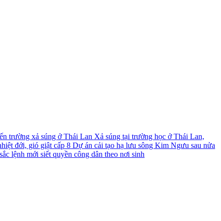
́n trường xả súng ở Thái Lan
Xả súng tại trường học ở Thái Lan,
iệt đới, gió giật cấp 8
Dự án cải tạo hạ lưu sông Kim Ngưu sau nửa
ắc lệnh mới siết quyền công dân theo nơi sinh