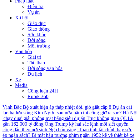
Pháp luật
Điều tra
Vụ án
Xã hội
Giáo dục
Giao thông
Sức khỏe
Đời sống
Môi trường
Văn hóa
Giải trí
Thể thao
Đời sống văn hóa
Du lịch
Xe
Media
Công luận 24H
Rubik 360
Vịnh Bắc Bộ xuất hiện áp thấp nhiệt đới, gió giật cấp 8
Dự án cải
tạo hạ lưu sông Kim Ngưu sau nửa năm thi công giờ ra sao?
Hà Nội
'chạy đua' giải phóng mặt bằng siêu dự án Trục không gian QL1A
gần 162.000 tỷ đồng
Ông Trump ký hai sắc lệnh mới siết quyền
công dân theo nơi sinh
Nga bán vàng: Toan tính tài chính hay sức
ép ngân sách?
Bí mật hậu trường phim ngắn 1952 kể về thiết kế xe