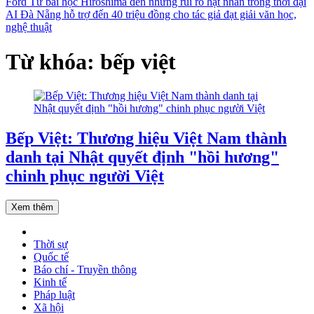
Ford
Từ bài học Hiroshima đến những rủi ro hạt nhân trong thời đại
AI
Đà Nẵng hỗ trợ đến 40 triệu đồng cho tác giả đạt giải văn học,
nghệ thuật
Từ khóa: bếp việt
Bếp Việt: Thương hiệu Việt Nam thành
danh tại Nhật quyết định "hồi hương"
chinh phục người Việt
Xem thêm
Thời sự
Quốc tế
Báo chí - Truyền thông
Kinh tế
Pháp luật
Xã hội