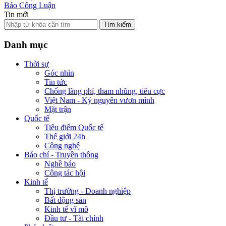
Báo Công Luận
Tin mới
Tìm kiếm
Danh mục
Thời sự
Góc nhìn
Tin tức
Chống lãng phí, tham nhũng, tiêu cực
Việt Nam - Kỷ nguyên vươn mình
Mặt trận
Quốc tế
Tiêu điểm Quốc tế
Thế giới 24h
Công nghệ
Báo chí - Truyền thông
Nghề báo
Công tác hội
Kinh tế
Thị trường - Doanh nghiệp
Bất động sản
Kinh tế vĩ mô
Đầu tư - Tài chính