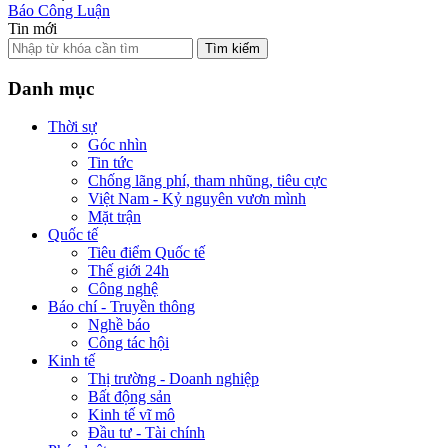
Báo Công Luận
Tin mới
Tìm kiếm
Danh mục
Thời sự
Góc nhìn
Tin tức
Chống lãng phí, tham nhũng, tiêu cực
Việt Nam - Kỷ nguyên vươn mình
Mặt trận
Quốc tế
Tiêu điểm Quốc tế
Thế giới 24h
Công nghệ
Báo chí - Truyền thông
Nghề báo
Công tác hội
Kinh tế
Thị trường - Doanh nghiệp
Bất động sản
Kinh tế vĩ mô
Đầu tư - Tài chính