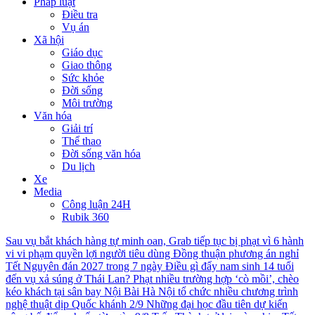
Pháp luật
Điều tra
Vụ án
Xã hội
Giáo dục
Giao thông
Sức khỏe
Đời sống
Môi trường
Văn hóa
Giải trí
Thể thao
Đời sống văn hóa
Du lịch
Xe
Media
Công luận 24H
Rubik 360
Sau vụ bắt khách hàng tự minh oan, Grab tiếp tục bị phạt vì 6 hành
vi vi phạm quyền lợi người tiêu dùng
Đồng thuận phương án nghỉ
Tết Nguyên đán 2027 trong 7 ngày
Điều gì đẩy nam sinh 14 tuổi
đến vụ xả súng ở Thái Lan?
Phạt nhiều trường hợp ‘cò mồi’, chèo
kéo khách tại sân bay Nội Bài
Hà Nội tổ chức nhiều chương trình
nghệ thuật dịp Quốc khánh 2/9
Những đại học đầu tiên dự kiến