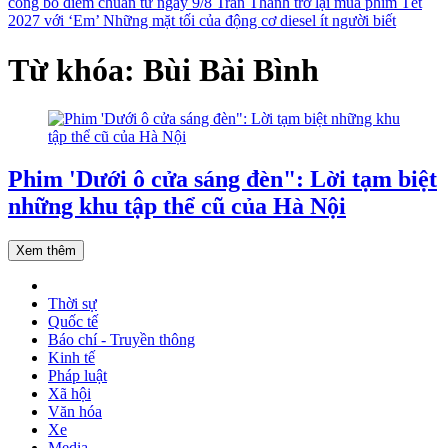
công bố điểm chuẩn từ ngày 9/8
Trấn Thành trở lại mùa phim Tết
2027 với ‘Em’
Những mặt tối của động cơ diesel ít người biết
Từ khóa: Bùi Bài Bình
Phim 'Dưới ô cửa sáng đèn": Lời tạm biệt
những khu tập thể cũ của Hà Nội
Xem thêm
Thời sự
Quốc tế
Báo chí - Truyền thông
Kinh tế
Pháp luật
Xã hội
Văn hóa
Xe
Media