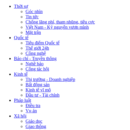
Thời sự
Góc nhìn
Tin tức
Chống lãng phí, tham nhũng, tiêu cực
Việt Nam - Kỷ nguyên vươn mình
Mặt trận
Quốc tế
Tiêu điểm Quốc tế
Thế giới 24h
Công nghệ
Báo chí - Truyền thông
Nghề báo
Công tác hội
Kinh tế
Thị trường - Doanh nghiệp
Bất động sản
Kinh tế vĩ mô
Đầu tư - Tài chính
Pháp luật
Điều tra
Vụ án
Xã hội
Giáo dục
Giao thông