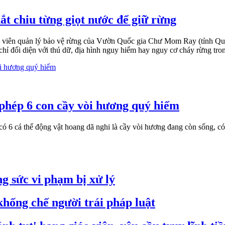
ắt chiu từng giọt nước để giữ rừng
iên quản lý bảo vệ rừng của Vườn Quốc gia Chư Mom Ray (tỉnh Quảng 
ỉ đối diện với thú dữ, địa hình nguy hiểm hay nguy cơ cháy rừng tron
 phép 6 con cầy vòi hương quý hiếm
6 cá thể động vật hoang dã nghi là cầy vòi hương đang còn sống, có 
g sức vi phạm bị xử lý
hống chế người trái pháp luật