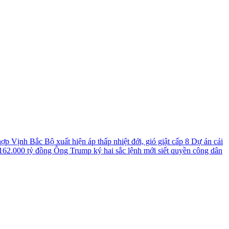
 hợp
Vịnh Bắc Bộ xuất hiện áp thấp nhiệt đới, gió giật cấp 8
Dự án cải
 162.000 tỷ đồng
Ông Trump ký hai sắc lệnh mới siết quyền công dân