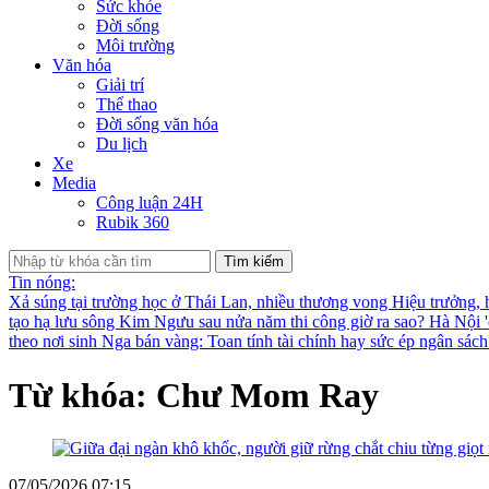
Sức khỏe
Đời sống
Môi trường
Văn hóa
Giải trí
Thể thao
Đời sống văn hóa
Du lịch
Xe
Media
Công luận 24H
Rubik 360
Tìm kiếm
Tin nóng:
Xả súng tại trường học ở Thái Lan, nhiều thương vong
Hiệu trưởng, 
tạo hạ lưu sông Kim Ngưu sau nửa năm thi công giờ ra sao?
Hà Nội '
theo nơi sinh
Nga bán vàng: Toan tính tài chính hay sức ép ngân sác
Từ khóa: Chư Mom Ray
07/05/2026 07:15