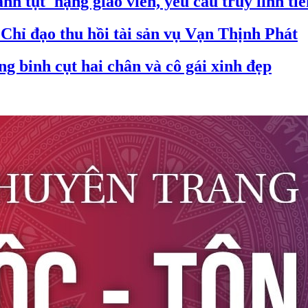
nh tụt' hạng giáo viên, yêu cầu truy lĩnh ti
hỉ đạo thu hồi tài sản vụ Vạn Thịnh Phát
 binh cụt hai chân và cô gái xinh đẹp