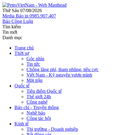
Thứ Sáu 07/08/2026
Media
Báo in
0985.907.407
Báo Công Luận
Tìm kiếm
Tin mới
Danh mục
Trang chủ
Thời sự
Góc nhìn
Tin tức
Chống lãng phí, tham nhũng, tiêu cực
Việt Nam - Kỷ nguyên vươn mình
Mặt trận
Quốc tế
Tiêu điểm Quốc tế
Thế giới 24h
Công nghệ
Báo chí - Truyền thông
Nghề báo
Công tác hội
Kinh tế
Thị trường - Doanh nghiệp
Bất động sản