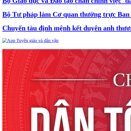
Bộ Giáo dục và Đào tạo chấn chỉnh việc 'đá
Bộ Tư pháp làm Cơ quan thường trực Ban C
Chuyến tàu định mệnh kết duyên anh thương