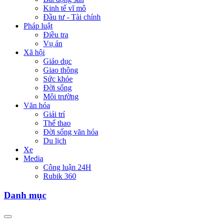
Kinh tế vĩ mô
Đầu tư - Tài chính
Pháp luật
Điều tra
Vụ án
Xã hội
Giáo dục
Giao thông
Sức khỏe
Đời sống
Môi trường
Văn hóa
Giải trí
Thể thao
Đời sống văn hóa
Du lịch
Xe
Media
Công luận 24H
Rubik 360
Danh mục