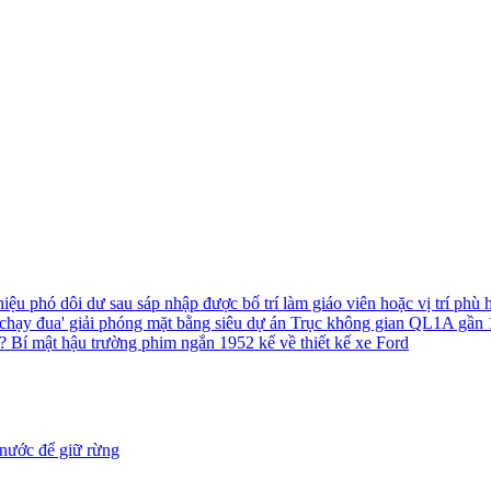
hiệu phó dôi dư sau sáp nhập được bố trí làm giáo viên hoặc vị trí phù
chạy đua' giải phóng mặt bằng siêu dự án Trục không gian QL1A gần
h?
Bí mật hậu trường phim ngắn 1952 kể về thiết kế xe Ford