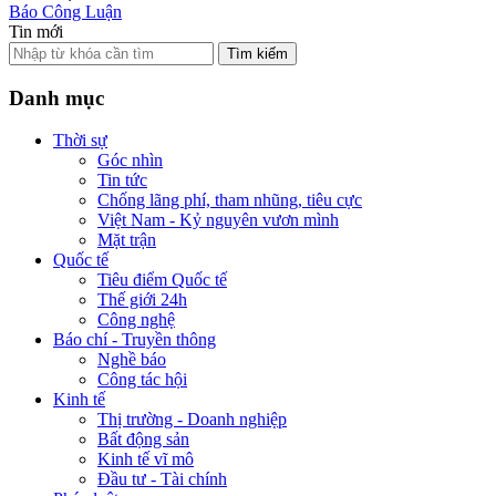
Báo Công Luận
Tin mới
Tìm kiếm
Danh mục
Thời sự
Góc nhìn
Tin tức
Chống lãng phí, tham nhũng, tiêu cực
Việt Nam - Kỷ nguyên vươn mình
Mặt trận
Quốc tế
Tiêu điểm Quốc tế
Thế giới 24h
Công nghệ
Báo chí - Truyền thông
Nghề báo
Công tác hội
Kinh tế
Thị trường - Doanh nghiệp
Bất động sản
Kinh tế vĩ mô
Đầu tư - Tài chính