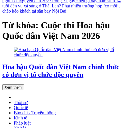
nghỉ Tết Nguyên đán 2027 trong 7 ngày
Điều gì đẩy nam sinh 14
tuổi đến vụ xả súng ở Thái Lan?
Phạt nhiều trường hợp ‘cò mồi’,
chèo kéo khách tại sân bay Nội Bài
Từ khóa: Cuộc thi Hoa hậu
Quốc dân Việt Nam 2026
Hoa hậu Quốc dân Việt Nam chính thức
có đơn vị tổ chức độc quyền
Xem thêm
Thời sự
Quốc tế
Báo chí - Truyền thông
Kinh tế
Pháp luật