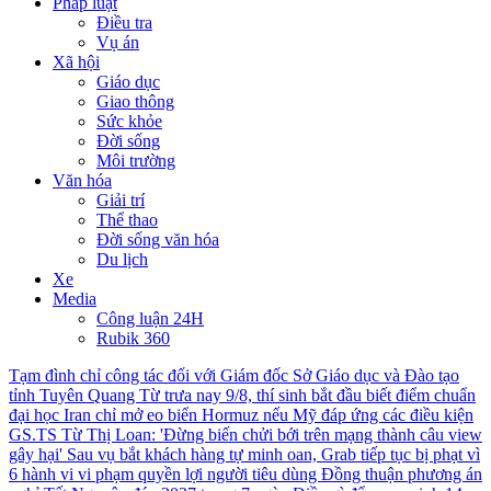
Pháp luật
Điều tra
Vụ án
Xã hội
Giáo dục
Giao thông
Sức khỏe
Đời sống
Môi trường
Văn hóa
Giải trí
Thể thao
Đời sống văn hóa
Du lịch
Xe
Media
Công luận 24H
Rubik 360
Tạm đình chỉ công tác đối với Giám đốc Sở Giáo dục và Đào tạo
tỉnh Tuyên Quang
Từ trưa nay 9/8, thí sinh bắt đầu biết điểm chuẩn
đại học
Iran chỉ mở eo biển Hormuz nếu Mỹ đáp ứng các điều kiện
GS.TS Từ Thị Loan: 'Đừng biến chửi bới trên mạng thành câu view
gây hại'
Sau vụ bắt khách hàng tự minh oan, Grab tiếp tục bị phạt vì
6 hành vi vi phạm quyền lợi người tiêu dùng
Đồng thuận phương án