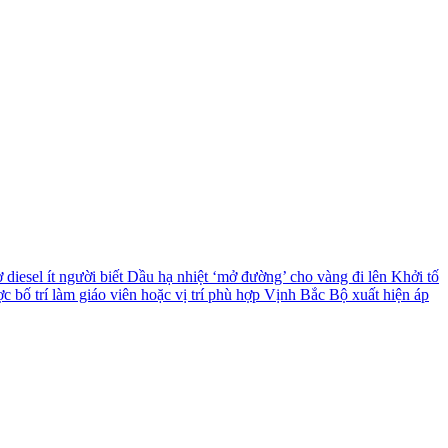
diesel ít người biết
Dầu hạ nhiệt ‘mở đường’ cho vàng đi lên
Khởi tố
c bố trí làm giáo viên hoặc vị trí phù hợp
Vịnh Bắc Bộ xuất hiện áp