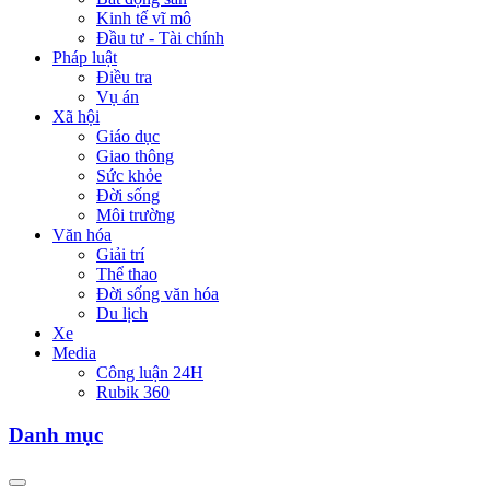
Kinh tế vĩ mô
Đầu tư - Tài chính
Pháp luật
Điều tra
Vụ án
Xã hội
Giáo dục
Giao thông
Sức khỏe
Đời sống
Môi trường
Văn hóa
Giải trí
Thể thao
Đời sống văn hóa
Du lịch
Xe
Media
Công luận 24H
Rubik 360
Danh mục