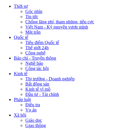
Thời sự
Góc nhìn
Tin tức
Chống lãng phí, tham nhũng, tiêu cực
Việt Nam - Kỷ nguyên vươn mình
Mặt trận
Quốc tế
Tiêu điểm Quốc tế
Thế giới 24h
Công nghệ
Báo chí - Truyền thông
Nghề báo
Công tác hội
Kinh tế
Thị trường - Doanh nghiệp
Bất động sản
Kinh tế vĩ mô
Đầu tư - Tài chính
Pháp luật
Điều tra
Vụ án
Xã hội
Giáo dục
Giao thông