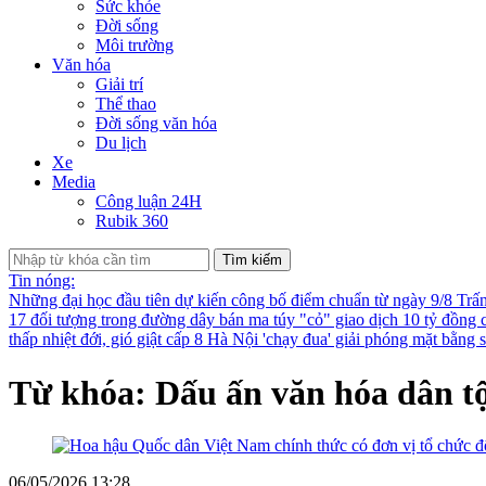
Sức khỏe
Đời sống
Môi trường
Văn hóa
Giải trí
Thể thao
Đời sống văn hóa
Du lịch
Xe
Media
Công luận 24H
Rubik 360
Tìm kiếm
Tin nóng:
Những đại học đầu tiên dự kiến công bố điểm chuẩn từ ngày 9/8
Trấ
17 đối tượng trong đường dây bán ma túy "cỏ" giao dịch 10 tỷ đồng 
thấp nhiệt đới, gió giật cấp 8
Hà Nội 'chạy đua' giải phóng mặt bằng
Từ khóa: Dấu ấn văn hóa dân t
06/05/2026 13:28