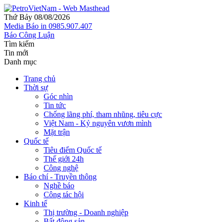
Thứ Bảy 08/08/2026
Media
Báo in
0985.907.407
Báo Công Luận
Tìm kiếm
Tin mới
Danh mục
Trang chủ
Thời sự
Góc nhìn
Tin tức
Chống lãng phí, tham nhũng, tiêu cực
Việt Nam - Kỷ nguyên vươn mình
Mặt trận
Quốc tế
Tiêu điểm Quốc tế
Thế giới 24h
Công nghệ
Báo chí - Truyền thông
Nghề báo
Công tác hội
Kinh tế
Thị trường - Doanh nghiệp
Bất động sản