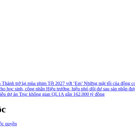
n Thành trở lại mùa phim Tết 2027 với ‘Em’
Những mặt tối của động cơ 
cho học sinh, công nhân
Hiệu trưởng, hiệu phó dôi dư sau sáp nhập đượ
 siêu dự án Trục không gian QL1A gần 162.000 tỷ đồng
ộc