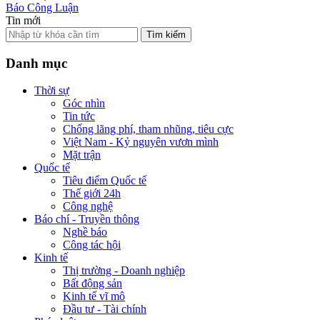
Báo Công Luận
Tin mới
Tìm kiếm
Danh mục
Thời sự
Góc nhìn
Tin tức
Chống lãng phí, tham nhũng, tiêu cực
Việt Nam - Kỷ nguyên vươn mình
Mặt trận
Quốc tế
Tiêu điểm Quốc tế
Thế giới 24h
Công nghệ
Báo chí - Truyền thông
Nghề báo
Công tác hội
Kinh tế
Thị trường - Doanh nghiệp
Bất động sản
Kinh tế vĩ mô
Đầu tư - Tài chính