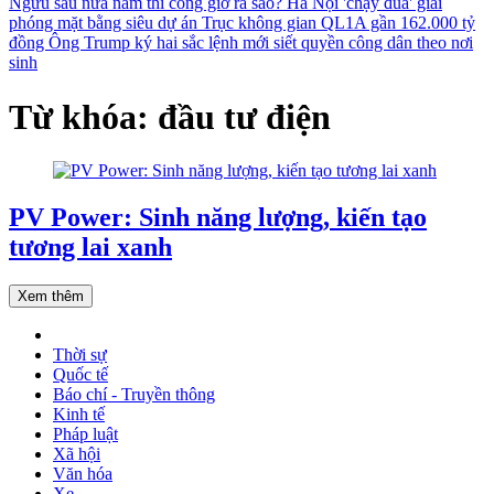
Ngưu sau nửa năm thi công giờ ra sao?
Hà Nội 'chạy đua' giải
phóng mặt bằng siêu dự án Trục không gian QL1A gần 162.000 tỷ
đồng
Ông Trump ký hai sắc lệnh mới siết quyền công dân theo nơi
sinh
Từ khóa: đầu tư điện
PV Power: Sinh năng lượng, kiến tạo
tương lai xanh
Xem thêm
Thời sự
Quốc tế
Báo chí - Truyền thông
Kinh tế
Pháp luật
Xã hội
Văn hóa
Xe