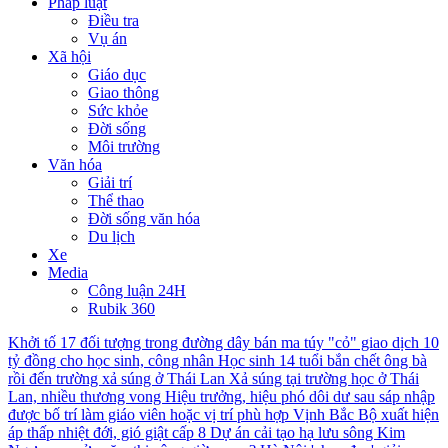
Pháp luật
Điều tra
Vụ án
Xã hội
Giáo dục
Giao thông
Sức khỏe
Đời sống
Môi trường
Văn hóa
Giải trí
Thể thao
Đời sống văn hóa
Du lịch
Xe
Media
Công luận 24H
Rubik 360
Khởi tố 17 đối tượng trong đường dây bán ma túy "cỏ" giao dịch 10
tỷ đồng cho học sinh, công nhân
Học sinh 14 tuổi bắn chết ông bà
rồi đến trường xả súng ở Thái Lan
Xả súng tại trường học ở Thái
Lan, nhiều thương vong
Hiệu trưởng, hiệu phó dôi dư sau sáp nhập
được bố trí làm giáo viên hoặc vị trí phù hợp
Vịnh Bắc Bộ xuất hiện
áp thấp nhiệt đới, gió giật cấp 8
Dự án cải tạo hạ lưu sông Kim