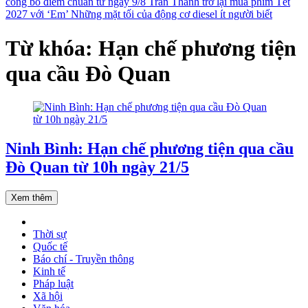
công bố điểm chuẩn từ ngày 9/8
Trấn Thành trở lại mùa phim Tết
2027 với ‘Em’
Những mặt tối của động cơ diesel ít người biết
Từ khóa: Hạn chế phương tiện
qua cầu Đò Quan
Ninh Bình: Hạn chế phương tiện qua cầu
Đò Quan từ 10h ngày 21/5
Xem thêm
Thời sự
Quốc tế
Báo chí - Truyền thông
Kinh tế
Pháp luật
Xã hội