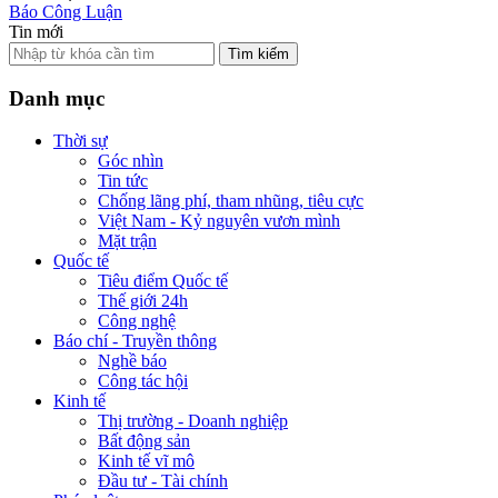
Báo Công Luận
Tin mới
Tìm kiếm
Danh mục
Thời sự
Góc nhìn
Tin tức
Chống lãng phí, tham nhũng, tiêu cực
Việt Nam - Kỷ nguyên vươn mình
Mặt trận
Quốc tế
Tiêu điểm Quốc tế
Thế giới 24h
Công nghệ
Báo chí - Truyền thông
Nghề báo
Công tác hội
Kinh tế
Thị trường - Doanh nghiệp
Bất động sản
Kinh tế vĩ mô
Đầu tư - Tài chính