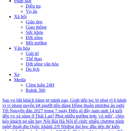
Pháp luật
Điều tra
Vụ án
Xã hội
Giáo dục
Giao thông
Sức khỏe
Đời sống
Môi trường
Văn hóa
Giải trí
Thể thao
Đời sống văn hóa
Du lịch
Xe
Media
Công luận 24H
Rubik 360
Sau vụ bắt khách hàng tự minh oan, Grab tiếp tục bị phạt vì 6 hành
vi vi phạm quyền lợi người tiêu dùng
Đồng thuận phương án nghỉ
Tết Nguyên đán 2027 trong 7 ngày
Điều gì đẩy nam sinh 14 tuổi
đến vụ xả súng ở Thái Lan?
Phạt nhiều trường hợp ‘cò mồi’, chèo
kéo khách tại sân bay Nội Bài
Hà Nội tổ chức nhiều chương trình
nghệ thuật dịp Quốc khánh 2/9
Những đại học đầu tiên dự kiến