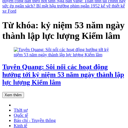
quyền công dân theo nơi sinh
Nga bán vàng: Toan tính tài chính hay
sức ép ngân sách?
Bí mật hậu trường phim ngắn 1952 kể về thiết kế
xe Ford
Từ khóa: kỷ niệm 53 năm ngày
thành lập lực lượng Kiểm lâm
Tuyên Quang: Sôi nổi các hoạt động
hướng tới kỷ niệm 53 năm ngày thành lập
lực lượng Kiểm lâm
Xem thêm
Thời sự
Quốc tế
Báo chí - Truyền thông
Kinh tế