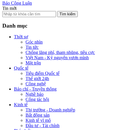
Báo Công Luận
Tin mới
Tìm kiếm
Danh mục
Thời sự
Góc nhìn
Tin tức
Chống lãng phí, tham nhũng, tiêu cực
Việt Nam - Kỷ nguyên vươn mình
Mặt trận
Quốc tế
Tiêu điểm Quốc tế
Thế giới 24h
Công nghệ
Báo chí - Truyền thông
Nghề báo
Công tác hội
Kinh tế
Thị trường - Doanh nghiệp
Bất động sản
Kinh tế vĩ mô
Đầu tư - Tài chính