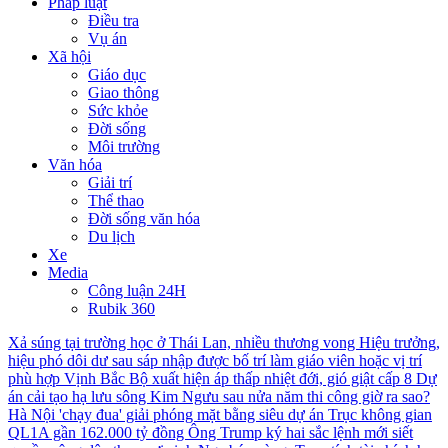
Pháp luật
Điều tra
Vụ án
Xã hội
Giáo dục
Giao thông
Sức khỏe
Đời sống
Môi trường
Văn hóa
Giải trí
Thể thao
Đời sống văn hóa
Du lịch
Xe
Media
Công luận 24H
Rubik 360
Xả súng tại trường học ở Thái Lan, nhiều thương vong
Hiệu trưởng,
hiệu phó dôi dư sau sáp nhập được bố trí làm giáo viên hoặc vị trí
phù hợp
Vịnh Bắc Bộ xuất hiện áp thấp nhiệt đới, gió giật cấp 8
Dự
án cải tạo hạ lưu sông Kim Ngưu sau nửa năm thi công giờ ra sao?
Hà Nội 'chạy đua' giải phóng mặt bằng siêu dự án Trục không gian
QL1A gần 162.000 tỷ đồng
Ông Trump ký hai sắc lệnh mới siết