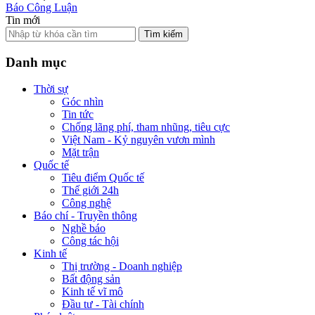
Báo Công Luận
Tin mới
Tìm kiếm
Danh mục
Thời sự
Góc nhìn
Tin tức
Chống lãng phí, tham nhũng, tiêu cực
Việt Nam - Kỷ nguyên vươn mình
Mặt trận
Quốc tế
Tiêu điểm Quốc tế
Thế giới 24h
Công nghệ
Báo chí - Truyền thông
Nghề báo
Công tác hội
Kinh tế
Thị trường - Doanh nghiệp
Bất động sản
Kinh tế vĩ mô
Đầu tư - Tài chính