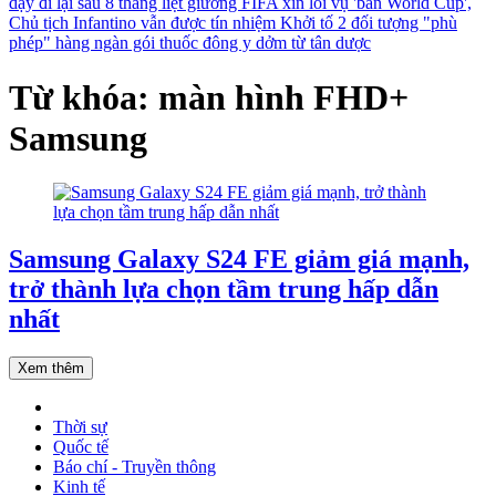
dậy đi lại sau 8 tháng liệt giường
FIFA xin lỗi vụ 'bán World Cup',
Chủ tịch Infantino vẫn được tín nhiệm
Khởi tố 2 đối tượng "phù
phép" hàng ngàn gói thuốc đông y dởm từ tân dược
Từ khóa: màn hình FHD+
Samsung
Samsung Galaxy S24 FE giảm giá mạnh,
trở thành lựa chọn tầm trung hấp dẫn
nhất
Xem thêm
Thời sự
Quốc tế
Báo chí - Truyền thông
Kinh tế