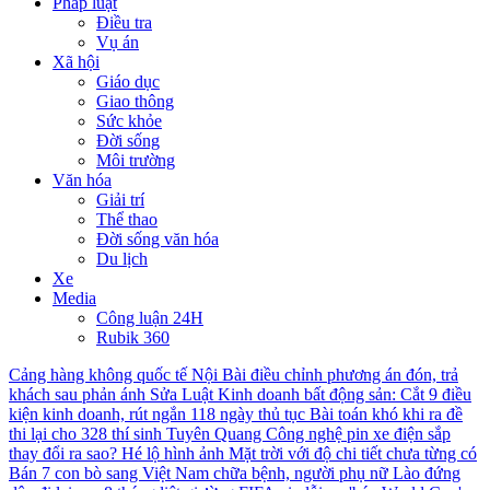
Pháp luật
Điều tra
Vụ án
Xã hội
Giáo dục
Giao thông
Sức khỏe
Đời sống
Môi trường
Văn hóa
Giải trí
Thể thao
Đời sống văn hóa
Du lịch
Xe
Media
Công luận 24H
Rubik 360
Cảng hàng không quốc tế Nội Bài điều chỉnh phương án đón, trả
khách sau phản ánh
Sửa Luật Kinh doanh bất động sản: Cắt 9 điều
kiện kinh doanh, rút ngắn 118 ngày thủ tục
Bài toán khó khi ra đề
thi lại cho 328 thí sinh Tuyên Quang
Công nghệ pin xe điện sắp
thay đổi ra sao?
Hé lộ hình ảnh Mặt trời với độ chi tiết chưa từng có
Bán 7 con bò sang Việt Nam chữa bệnh, người phụ nữ Lào đứng