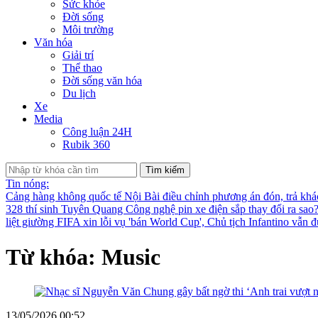
Sức khỏe
Đời sống
Môi trường
Văn hóa
Giải trí
Thể thao
Đời sống văn hóa
Du lịch
Xe
Media
Công luận 24H
Rubik 360
Tìm kiếm
Tin nóng:
Cảng hàng không quốc tế Nội Bài điều chỉnh phương án đón, trả kh
328 thí sinh Tuyên Quang
Công nghệ pin xe điện sắp thay đổi ra sao
liệt giường
FIFA xin lỗi vụ 'bán World Cup', Chủ tịch Infantino vẫn 
Từ khóa: Music
13/05/2026 00:52