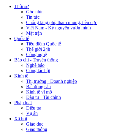
Thời sự
Góc nhìn
Tin tức
Chống lãng phí, tham nhũng, tiêu cực
Việt Nam - Kỷ nguyên vươn mình
Mặt trận
Quốc tế
Tiêu điểm Quốc tế
Thế giới 24h
Công nghệ
Báo chí - Truyền thông
Nghề báo
Công tác hội
Kinh tế
Thị trường - Doanh nghiệp
Bất động sản
Kinh tế vĩ mô
Đầu tư - Tài chính
Pháp luật
Điều tra
Vụ án
Xã hội
Giáo dục
Giao thông