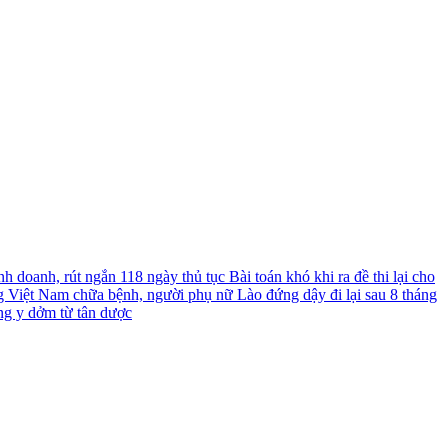
nh doanh, rút ngắn 118 ngày thủ tục
Bài toán khó khi ra đề thi lại cho
g Việt Nam chữa bệnh, người phụ nữ Lào đứng dậy đi lại sau 8 tháng
ng y dởm từ tân dược