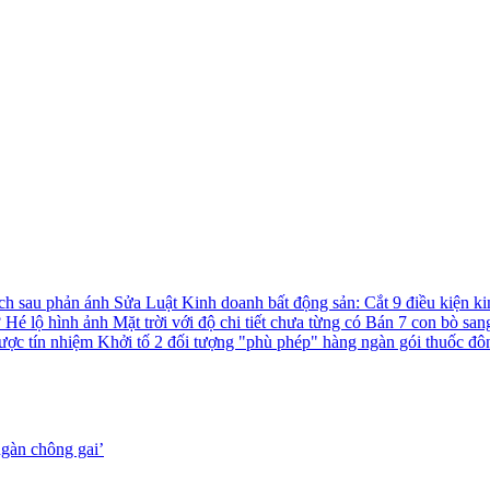
ách sau phản ánh
Sửa Luật Kinh doanh bất động sản: Cắt 9 điều kiện ki
?
Hé lộ hình ảnh Mặt trời với độ chi tiết chưa từng có
Bán 7 con bò san
được tín nhiệm
Khởi tố 2 đối tượng "phù phép" hàng ngàn gói thuốc đô