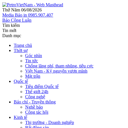
Thứ Năm 06/08/2026
Media
Báo in
0985.907.407
Báo Công Luận
Tìm kiếm
Tin mới
Danh mục
Trang chủ
Thời sự
Góc nhìn
Tin tức
Chống lãng phí, tham nhũng, tiêu cực
Việt Nam - Kỷ nguyên vươn mình
Mặt trận
Quốc tế
Tiêu điểm Quốc tế
Thế giới 24h
Công nghệ
Báo chí - Truyền thông
Nghề báo
Công tác hội
Kinh tế
Thị trường - Doanh nghiệp
Bất động sản