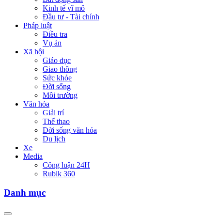
Kinh tế vĩ mô
Đầu tư - Tài chính
Pháp luật
Điều tra
Vụ án
Xã hội
Giáo dục
Giao thông
Sức khỏe
Đời sống
Môi trường
Văn hóa
Giải trí
Thể thao
Đời sống văn hóa
Du lịch
Xe
Media
Công luận 24H
Rubik 360
Danh mục