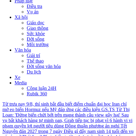
Pháp luật
Điều tra
Vụ án
Xã hội
Giáo dục
Giao thông
Sức khỏe
Đời sống
Môi trường
Văn hóa
Giải trí
Thể thao
Đời sống văn hóa
Du lịch
Xe
Media
Công luận 24H
Rubik 360
Từ trưa nay 9/8, thí sinh bắt đầu biết điểm chuẩn đại học
Iran chỉ
mở eo biển Hormuz nếu Mỹ đáp ứng các điều kiện
GS.TS Từ Thị
Loan: 'Đừng biến chửi bới trên mạng thành câu view gây hại'
Sau
vụ bắt khách hàng tự minh oan, Grab tiếp tục bị phạt vì 6 hành vi vi
phạm quyền lợi người tiêu dùng
Đồng thuận phương án nghỉ Tết
Nguyên đán 2027 trong 7 ngày
Điều gì đẩy nam sinh 14 tuổi đến vụ