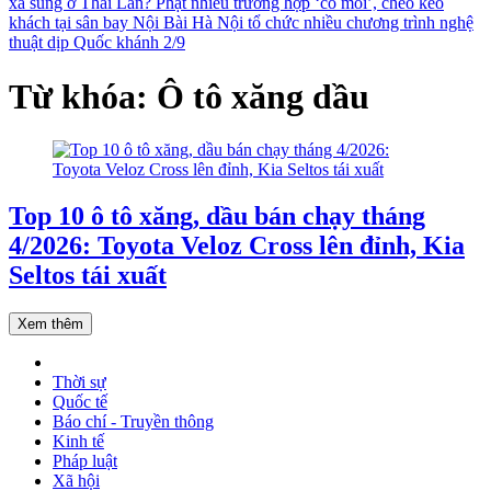
xả súng ở Thái Lan?
Phạt nhiều trường hợp ‘cò mồi’, chèo kéo
khách tại sân bay Nội Bài
Hà Nội tổ chức nhiều chương trình nghệ
thuật dịp Quốc khánh 2/9
Từ khóa: Ô tô xăng dầu
Top 10 ô tô xăng, dầu bán chạy tháng
4/2026: Toyota Veloz Cross lên đỉnh, Kia
Seltos tái xuất
Xem thêm
Thời sự
Quốc tế
Báo chí - Truyền thông
Kinh tế
Pháp luật
Xã hội