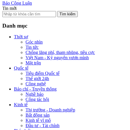
Báo Công Luận
Tin mới
Tìm kiếm
Danh mục
Thời sự
Góc nhìn
Tin tức
Chống lãng phí, tham nhũng, tiêu cực
Việt Nam - Kỷ nguyên vươn mình
Mặt trận
Quốc tế
Tiêu điểm Quốc tế
Thế giới 24h
Công nghệ
Báo chí - Truyền thông
Nghề báo
Công tác hội
Kinh tế
Thị trường - Doanh nghiệp
Bất động sản
Kinh tế vĩ mô
Đầu tư - Tài chính