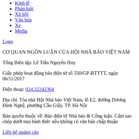
Kinh tế
Pháp luật
Xã hội
Văn hóa
Xe
Media
Logo
CƠ QUAN NGÔN LUẬN CỦA HỘI NHÀ BÁO VIỆT NAM
Tổng Biên tập: Lê Trần Nguyên Huy
Giấy phép hoạt động báo điện tử số 550/GP-BTTTT, ngày
06/11/2017
Điện thoại:
024.32242364
Địa chỉ:
Tòa nhà Hội Nhà báo Việt Nam, lô E2, đường Dương
Đình Nghệ, phường Cầu Giấy, TP. Hà Nội
Bản quyền thuộc về: Báo điện tử Nhà báo & Công luận. Cấm sao
chép dưới mọi hình thức nếu không có văn bản chấp thuận
Liên hệ quảng cáo