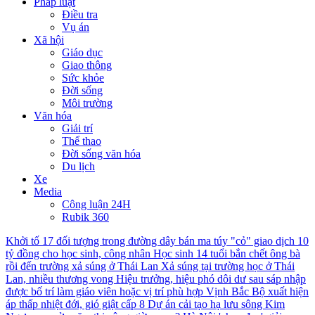
Pháp luật
Điều tra
Vụ án
Xã hội
Giáo dục
Giao thông
Sức khỏe
Đời sống
Môi trường
Văn hóa
Giải trí
Thể thao
Đời sống văn hóa
Du lịch
Xe
Media
Công luận 24H
Rubik 360
Khởi tố 17 đối tượng trong đường dây bán ma túy "cỏ" giao dịch 10
tỷ đồng cho học sinh, công nhân
Học sinh 14 tuổi bắn chết ông bà
rồi đến trường xả súng ở Thái Lan
Xả súng tại trường học ở Thái
Lan, nhiều thương vong
Hiệu trưởng, hiệu phó dôi dư sau sáp nhập
được bố trí làm giáo viên hoặc vị trí phù hợp
Vịnh Bắc Bộ xuất hiện
áp thấp nhiệt đới, gió giật cấp 8
Dự án cải tạo hạ lưu sông Kim