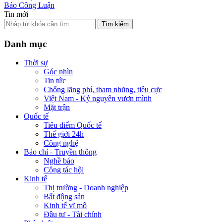
Báo Công Luận
Tin mới
Tìm kiếm
Danh mục
Thời sự
Góc nhìn
Tin tức
Chống lãng phí, tham nhũng, tiêu cực
Việt Nam - Kỷ nguyên vươn mình
Mặt trận
Quốc tế
Tiêu điểm Quốc tế
Thế giới 24h
Công nghệ
Báo chí - Truyền thông
Nghề báo
Công tác hội
Kinh tế
Thị trường - Doanh nghiệp
Bất động sản
Kinh tế vĩ mô
Đầu tư - Tài chính