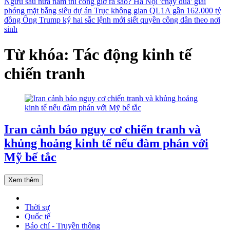
Ngưu sau nửa năm thi công giờ ra sao?
Hà Nội 'chạy đua' giải
phóng mặt bằng siêu dự án Trục không gian QL1A gần 162.000 tỷ
đồng
Ông Trump ký hai sắc lệnh mới siết quyền công dân theo nơi
sinh
Từ khóa: Tác động kinh tế
chiến tranh
Iran cảnh báo nguy cơ chiến tranh và
khủng hoảng kinh tế nếu đàm phán với
Mỹ bế tắc
Xem thêm
Thời sự
Quốc tế
Báo chí - Truyền thông