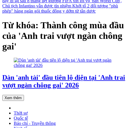
dậy đi lại sau 8 tháng liệt giường
FIFA xin lỗi vụ 'bán World Cup',
Chủ tịch Infantino vẫn được tín nhiệm
Khởi tố 2 đối tượng "phù
phép" hàng ngàn gói thuốc đông y dởm từ tân dược
Từ khóa: Thành công mùa đầu
của 'Anh trai vượt ngàn chông
gai'
Dàn 'anh tài' đầu tiên lộ diện tại 'Anh trai
vượt ngàn chông gai' 2026
Xem thêm
Thời sự
Quốc tế
Báo chí - Truyền thông