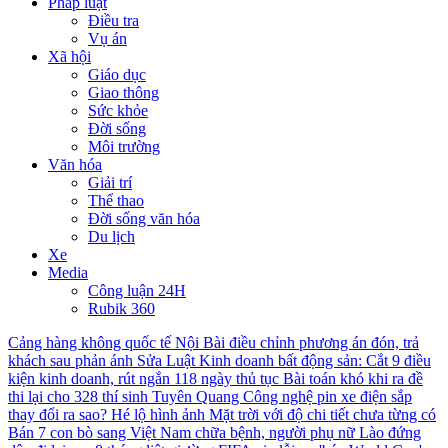
Pháp luật
Điều tra
Vụ án
Xã hội
Giáo dục
Giao thông
Sức khỏe
Đời sống
Môi trường
Văn hóa
Giải trí
Thể thao
Đời sống văn hóa
Du lịch
Xe
Media
Công luận 24H
Rubik 360
Cảng hàng không quốc tế Nội Bài điều chỉnh phương án đón, trả
khách sau phản ánh
Sửa Luật Kinh doanh bất động sản: Cắt 9 điều
kiện kinh doanh, rút ngắn 118 ngày thủ tục
Bài toán khó khi ra đề
thi lại cho 328 thí sinh Tuyên Quang
Công nghệ pin xe điện sắp
thay đổi ra sao?
Hé lộ hình ảnh Mặt trời với độ chi tiết chưa từng có
Bán 7 con bò sang Việt Nam chữa bệnh, người phụ nữ Lào đứng