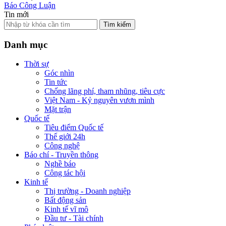
Báo Công Luận
Tin mới
Tìm kiếm
Danh mục
Thời sự
Góc nhìn
Tin tức
Chống lãng phí, tham nhũng, tiêu cực
Việt Nam - Kỷ nguyên vươn mình
Mặt trận
Quốc tế
Tiêu điểm Quốc tế
Thế giới 24h
Công nghệ
Báo chí - Truyền thông
Nghề báo
Công tác hội
Kinh tế
Thị trường - Doanh nghiệp
Bất động sản
Kinh tế vĩ mô
Đầu tư - Tài chính