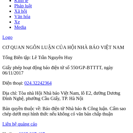
Kinh tế
Pháp luật
Xã hội
Văn hóa
Xe
Media
Logo
CƠ QUAN NGÔN LUẬN CỦA HỘI NHÀ BÁO VIỆT NAM
Tổng Biên tập: Lê Trần Nguyên Huy
Giấy phép hoạt động báo điện tử số 550/GP-BTTTT, ngày
06/11/2017
Điện thoại:
024.32242364
Địa chỉ:
Tòa nhà Hội Nhà báo Việt Nam, lô E2, đường Dương
Đình Nghệ, phường Cầu Giấy, TP. Hà Nội
Bản quyền thuộc về: Báo điện tử Nhà báo & Công luận. Cấm sao
chép dưới mọi hình thức nếu không có văn bản chấp thuận
Liên hệ quảng cáo