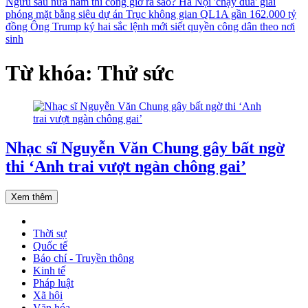
Ngưu sau nửa năm thi công giờ ra sao?
Hà Nội 'chạy đua' giải
phóng mặt bằng siêu dự án Trục không gian QL1A gần 162.000 tỷ
đồng
Ông Trump ký hai sắc lệnh mới siết quyền công dân theo nơi
sinh
Từ khóa: Thử sức
Nhạc sĩ Nguyễn Văn Chung gây bất ngờ
thi ‘Anh trai vượt ngàn chông gai’
Xem thêm
Thời sự
Quốc tế
Báo chí - Truyền thông
Kinh tế
Pháp luật
Xã hội
Văn hóa