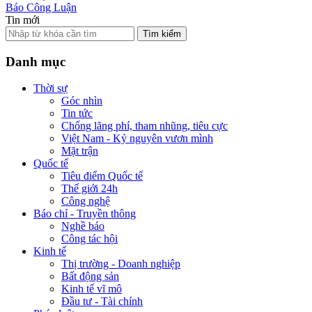
Báo Công Luận
Tin mới
Tìm kiếm
Danh mục
Thời sự
Góc nhìn
Tin tức
Chống lãng phí, tham nhũng, tiêu cực
Việt Nam - Kỷ nguyên vươn mình
Mặt trận
Quốc tế
Tiêu điểm Quốc tế
Thế giới 24h
Công nghệ
Báo chí - Truyền thông
Nghề báo
Công tác hội
Kinh tế
Thị trường - Doanh nghiệp
Bất động sản
Kinh tế vĩ mô
Đầu tư - Tài chính