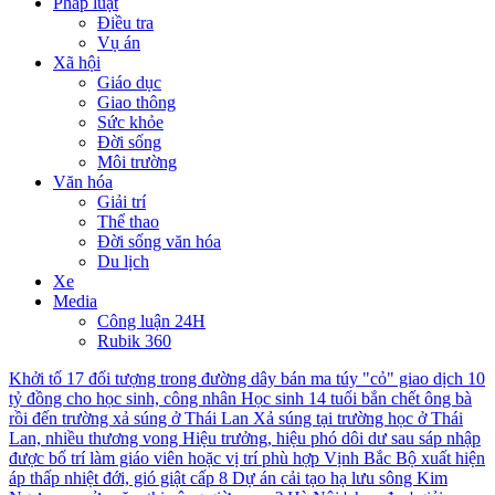
Pháp luật
Điều tra
Vụ án
Xã hội
Giáo dục
Giao thông
Sức khỏe
Đời sống
Môi trường
Văn hóa
Giải trí
Thể thao
Đời sống văn hóa
Du lịch
Xe
Media
Công luận 24H
Rubik 360
Khởi tố 17 đối tượng trong đường dây bán ma túy "cỏ" giao dịch 10
tỷ đồng cho học sinh, công nhân
Học sinh 14 tuổi bắn chết ông bà
rồi đến trường xả súng ở Thái Lan
Xả súng tại trường học ở Thái
Lan, nhiều thương vong
Hiệu trưởng, hiệu phó dôi dư sau sáp nhập
được bố trí làm giáo viên hoặc vị trí phù hợp
Vịnh Bắc Bộ xuất hiện
áp thấp nhiệt đới, gió giật cấp 8
Dự án cải tạo hạ lưu sông Kim