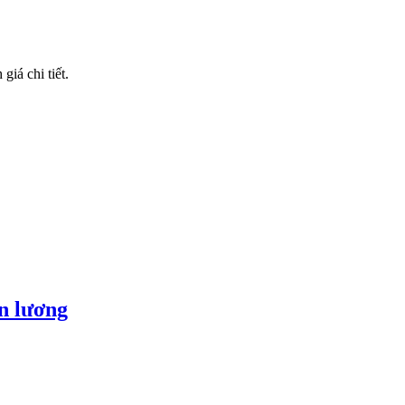
iá chi tiết.
ền lương