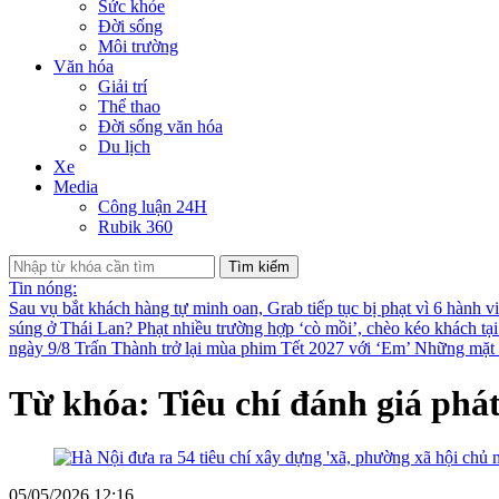
Sức khỏe
Đời sống
Môi trường
Văn hóa
Giải trí
Thể thao
Đời sống văn hóa
Du lịch
Xe
Media
Công luận 24H
Rubik 360
Tìm kiếm
Tin nóng:
Sau vụ bắt khách hàng tự minh oan, Grab tiếp tục bị phạt vì 6 hành v
súng ở Thái Lan?
Phạt nhiều trường hợp ‘cò mồi’, chèo kéo khách tạ
ngày 9/8
Trấn Thành trở lại mùa phim Tết 2027 với ‘Em’
Những mặt t
Từ khóa: Tiêu chí đánh giá phát
05/05/2026 12:16