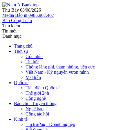
Thứ Bảy 08/08/2026
Media
Báo in
0985.907.407
Báo Công Luận
Tìm kiếm
Tin mới
Danh mục
Trang chủ
Thời sự
Góc nhìn
Tin tức
Chống lãng phí, tham nhũng, tiêu cực
Việt Nam - Kỷ nguyên vươn mình
Mặt trận
Quốc tế
Tiêu điểm Quốc tế
Thế giới 24h
Công nghệ
Báo chí - Truyền thông
Nghề báo
Công tác hội
Kinh tế
Thị trường - Doanh nghiệp
Bất động sản