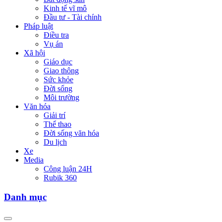
Kinh tế vĩ mô
Đầu tư - Tài chính
Pháp luật
Điều tra
Vụ án
Xã hội
Giáo dục
Giao thông
Sức khỏe
Đời sống
Môi trường
Văn hóa
Giải trí
Thể thao
Đời sống văn hóa
Du lịch
Xe
Media
Công luận 24H
Rubik 360
Danh mục