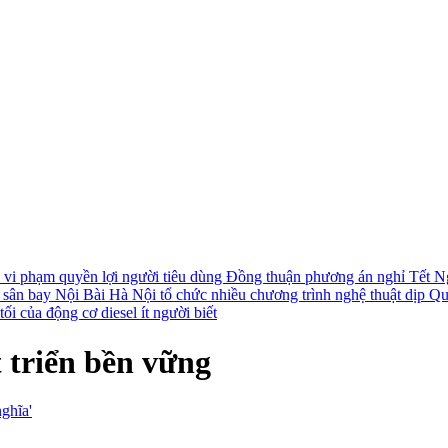
i vi phạm quyền lợi người tiêu dùng
Đồng thuận phương án nghỉ Tết N
i sân bay Nội Bài
Hà Nội tổ chức nhiều chương trình nghệ thuật dịp Q
ối của động cơ diesel ít người biết
 triển bền vững