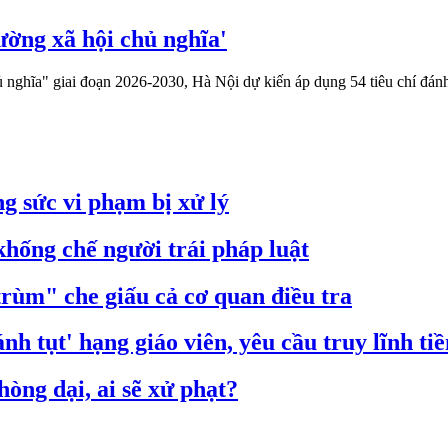
ường xã hội chủ nghĩa'
ghĩa" giai đoạn 2026-2030, Hà Nội dự kiến áp dụng 54 tiêu chí đánh g
g sức vi phạm bị xử lý
hống chế người trái pháp luật
trùm" che giấu cả cơ quan điều tra
nh tụt' hạng giáo viên, yêu cầu truy lĩnh ti
òng dại, ai sẽ xử phạt?