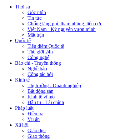
Thời sự
Góc nhìn
Tin tức
Chống lãng phí, tham nhũng, tiêu cực
Việt Nam - Kỷ nguyên vươn mình
Mặt trận
Quốc tế
Tiêu điểm Quốc tế
Thế giới 24h
Công nghệ
Báo chí - Truyền thông
Nghề báo
Công tác hội
Kinh tế
Thị trường - Doanh nghiệp
Bất động sản
Kinh tế vĩ mô
Đầu tư - Tài chính
Pháp luật
Điều tra
Vụ án
Xã hội
Giáo dục
Giao thông