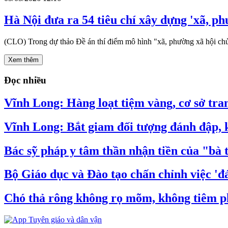
Hà Nội đưa ra 54 tiêu chí xây dựng 'xã, ph
(CLO) Trong dự thảo Đề án thí điểm mô hình "xã, phường xã hội chủ n
Xem thêm
Đọc nhiều
Vĩnh Long: Hàng loạt tiệm vàng, cơ sở tran
Vĩnh Long: Bắt giam đối tượng đánh đập, k
Bác sỹ pháp y tâm thần nhận tiền của "bà 
Bộ Giáo dục và Đào tạo chấn chỉnh việc 'đá
Chó thả rông không rọ mõm, không tiêm ph