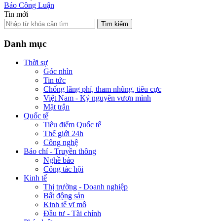
Báo Công Luận
Tin mới
Tìm kiếm
Danh mục
Thời sự
Góc nhìn
Tin tức
Chống lãng phí, tham nhũng, tiêu cực
Việt Nam - Kỷ nguyên vươn mình
Mặt trận
Quốc tế
Tiêu điểm Quốc tế
Thế giới 24h
Công nghệ
Báo chí - Truyền thông
Nghề báo
Công tác hội
Kinh tế
Thị trường - Doanh nghiệp
Bất động sản
Kinh tế vĩ mô
Đầu tư - Tài chính