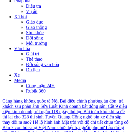
Pháp luật
Điều tra
Vụ án
Xã hội
Giáo dục
Giao thông
Sức khỏe
Đời sống
Môi trường
Văn hóa
Giải trí
Thể thao
Đời sống văn hóa
Du lịch
Xe
Media
Công luận 24H
Rubik 360
Cảng hàng không quốc tế Nội Bài điều chỉnh phương án đón, trả
khách sau phản ánh
Sửa Luật Kinh doanh bất động sản: Cắt 9 điều
kiện kinh doanh, rút ngắn 118 ngày thủ tục
Bài toán khó khi ra đề
thi lại cho 328 thí sinh Tuyên Quang
Công nghệ pin xe điện sắp
thay đổi ra sao?
Hé lộ hình ảnh Mặt trời với độ chi tiết chưa từng có
Bán 7 con bò sang Việt Nam chữa bệnh, người phụ nữ Lào đứng