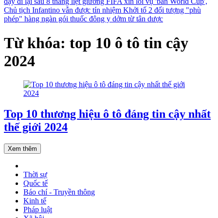
dậy đi lại sau 8 tháng liệt giường
FIFA xin lỗi vụ 'bán World Cup',
Chủ tịch Infantino vẫn được tín nhiệm
Khởi tố 2 đối tượng "phù
phép" hàng ngàn gói thuốc đông y dởm từ tân dược
Từ khóa: top 10 ô tô tin cậy
2024
Top 10 thương hiệu ô tô đáng tin cậy nhất
thế giới 2024
Xem thêm
Thời sự
Quốc tế
Báo chí - Truyền thông
Kinh tế
Pháp luật