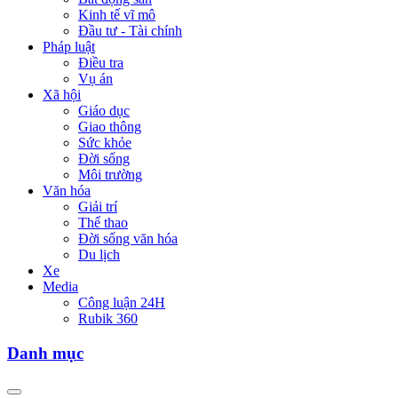
Kinh tế vĩ mô
Đầu tư - Tài chính
Pháp luật
Điều tra
Vụ án
Xã hội
Giáo dục
Giao thông
Sức khỏe
Đời sống
Môi trường
Văn hóa
Giải trí
Thể thao
Đời sống văn hóa
Du lịch
Xe
Media
Công luận 24H
Rubik 360
Danh mục