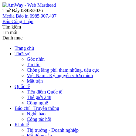
Thứ Bảy 08/08/2026
Media
Báo in
0985.907.407
Báo Công Luận
Tìm kiếm
Tin mới
Danh mục
Trang chủ
Thời sự
Góc nhìn
Tin tức
Chống lãng phí, tham nhũng, tiêu cực
Việt Nam - Kỷ nguyên vươn mình
Mặt trận
Quốc tế
Tiêu điểm Quốc tế
Thế giới 24h
Công nghệ
Báo chí - Truyền thông
Nghề báo
Công tác hội
Kinh tế
Thị trường - Doanh nghiệp
Bất động sản