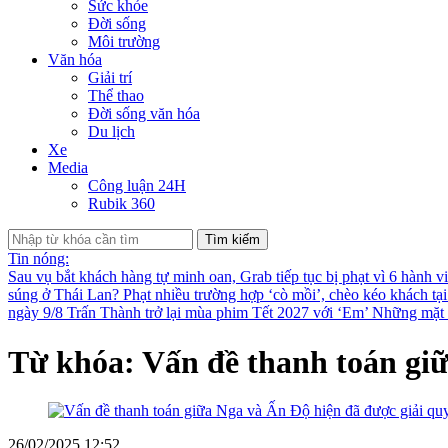
Sức khỏe
Đời sống
Môi trường
Văn hóa
Giải trí
Thể thao
Đời sống văn hóa
Du lịch
Xe
Media
Công luận 24H
Rubik 360
Tìm kiếm
Tin nóng:
Sau vụ bắt khách hàng tự minh oan, Grab tiếp tục bị phạt vì 6 hành v
súng ở Thái Lan?
Phạt nhiều trường hợp ‘cò mồi’, chèo kéo khách tạ
ngày 9/8
Trấn Thành trở lại mùa phim Tết 2027 với ‘Em’
Những mặt t
Từ khóa: Vấn đề thanh toán gi
26/02/2025 12:52