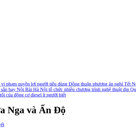
i vi phạm quyền lợi người tiêu dùng
Đồng thuận phương án nghỉ Tết N
i sân bay Nội Bài
Hà Nội tổ chức nhiều chương trình nghệ thuật dịp Q
ối của động cơ diesel ít người biết
ữa Nga và Ấn Độ