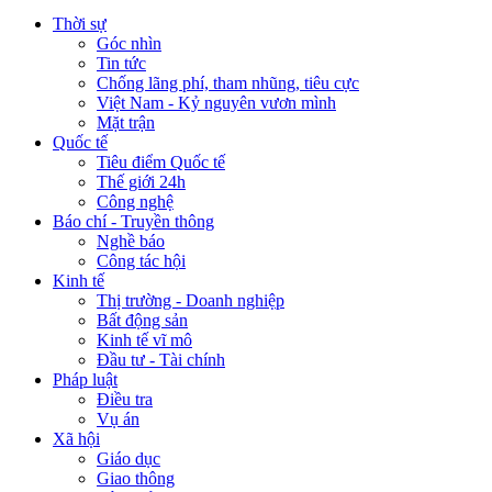
Thời sự
Góc nhìn
Tin tức
Chống lãng phí, tham nhũng, tiêu cực
Việt Nam - Kỷ nguyên vươn mình
Mặt trận
Quốc tế
Tiêu điểm Quốc tế
Thế giới 24h
Công nghệ
Báo chí - Truyền thông
Nghề báo
Công tác hội
Kinh tế
Thị trường - Doanh nghiệp
Bất động sản
Kinh tế vĩ mô
Đầu tư - Tài chính
Pháp luật
Điều tra
Vụ án
Xã hội
Giáo dục
Giao thông