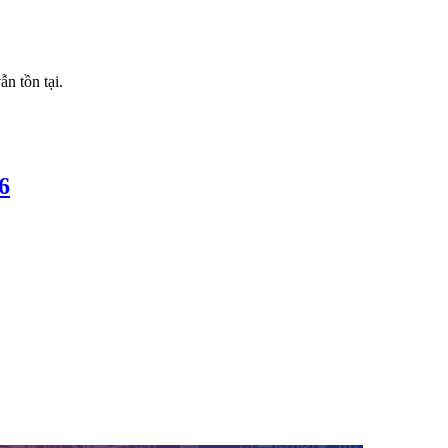
n tồn tại.
6