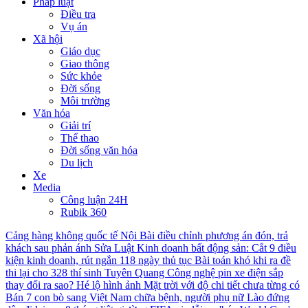
Pháp luật
Điều tra
Vụ án
Xã hội
Giáo dục
Giao thông
Sức khỏe
Đời sống
Môi trường
Văn hóa
Giải trí
Thể thao
Đời sống văn hóa
Du lịch
Xe
Media
Công luận 24H
Rubik 360
Cảng hàng không quốc tế Nội Bài điều chỉnh phương án đón, trả
khách sau phản ánh
Sửa Luật Kinh doanh bất động sản: Cắt 9 điều
kiện kinh doanh, rút ngắn 118 ngày thủ tục
Bài toán khó khi ra đề
thi lại cho 328 thí sinh Tuyên Quang
Công nghệ pin xe điện sắp
thay đổi ra sao?
Hé lộ hình ảnh Mặt trời với độ chi tiết chưa từng có
Bán 7 con bò sang Việt Nam chữa bệnh, người phụ nữ Lào đứng