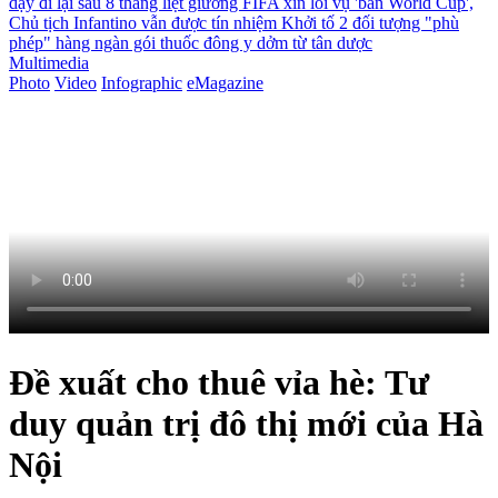
dậy đi lại sau 8 tháng liệt giường
FIFA xin lỗi vụ 'bán World Cup',
Chủ tịch Infantino vẫn được tín nhiệm
Khởi tố 2 đối tượng "phù
phép" hàng ngàn gói thuốc đông y dởm từ tân dược
Multimedia
Photo
Video
Infographic
eMagazine
Đề xuất cho thuê vỉa hè: Tư
duy quản trị đô thị mới của Hà
Nội