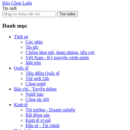
Báo Công Luận
Tin mới
Tìm kiếm
Danh mục
Thời sự
Góc nhìn
Tin tức
Chống lãng phí, tham nhũng, tiêu cực
Việt Nam - Kỷ nguyên vươn mình
Mặt trận
Quốc tế
Tiêu điểm Quốc tế
Thế giới 24h
Công nghệ
Báo chí - Truyền thông
Nghề báo
Công tác hội
Kinh tế
Thị trường - Doanh nghiệp
Bất động sản
Kinh tế vĩ mô
Đầu tư - Tài chính