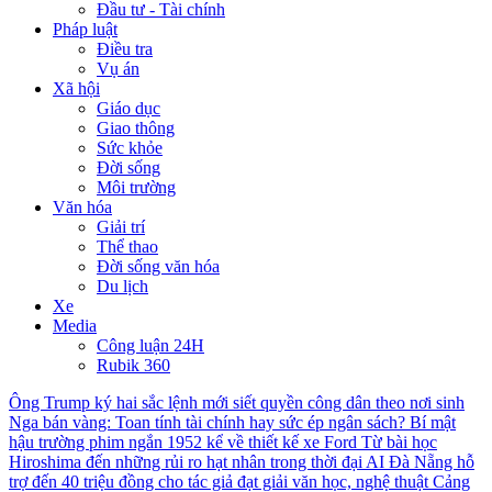
Đầu tư - Tài chính
Pháp luật
Điều tra
Vụ án
Xã hội
Giáo dục
Giao thông
Sức khỏe
Đời sống
Môi trường
Văn hóa
Giải trí
Thể thao
Đời sống văn hóa
Du lịch
Xe
Media
Công luận 24H
Rubik 360
Ông Trump ký hai sắc lệnh mới siết quyền công dân theo nơi sinh
Nga bán vàng: Toan tính tài chính hay sức ép ngân sách?
Bí mật
hậu trường phim ngắn 1952 kể về thiết kế xe Ford
Từ bài học
Hiroshima đến những rủi ro hạt nhân trong thời đại AI
Đà Nẵng hỗ
trợ đến 40 triệu đồng cho tác giả đạt giải văn học, nghệ thuật
Cảng