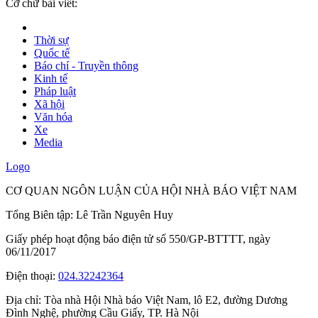
Cỡ chữ bài viết:
Thời sự
Quốc tế
Báo chí - Truyền thông
Kinh tế
Pháp luật
Xã hội
Văn hóa
Xe
Media
Logo
CƠ QUAN NGÔN LUẬN CỦA HỘI NHÀ BÁO VIỆT NAM
Tổng Biên tập: Lê Trần Nguyên Huy
Giấy phép hoạt động báo điện tử số 550/GP-BTTTT, ngày
06/11/2017
Điện thoại:
024.32242364
Địa chỉ:
Tòa nhà Hội Nhà báo Việt Nam, lô E2, đường Dương
Đình Nghệ, phường Cầu Giấy, TP. Hà Nội