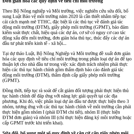
Đơn giản hóa các quy định về tiêu chí môi trường
Theo Bộ Nông nghiệp và Môi trường, việc nghiên cứu sửa đổi, bổ
sung Luật Bảo vệ môi trường năm 2020 là cần thiết nhằm tiếp tục
cải cách mạnh mẽ TTHC, đặc biệt là các thủ tục về đánh giá tác
động môi trường (ĐTM), giấy phép môi trường (GPMT), bảo đảm
kiểm soát thực chất, hiệu quả các dự án, cơ sở có nguy cơ cao tác
động xấu đến môi trường, đơn giản hóa thủ tục, thúc đẩy các dự án
đầu tư phát triển kinh tế - xã hội...
Tại dự thảo Luật, Bộ Nông Nghiệp và Môi trường đề xuất đơn giản
hóa các quy định về tiêu chí môi trường trong phân loại dự án để tạo
thuận lợi cho nhà đầu tư trong việc xác định trách nhiệm phải thực
hiện các thủ tục hành chính gồm thẩm định báo cáo đánh giá tác
động môi trường (ĐTM), thẩm định cấp giấy phép môi trường
(GPMT).
Đồng thời, tiếp tục rà soát để cắt giảm đối tượng phải thực hiện thủ
tục hành chính để đáp ứng với năng lực giải quyết tại các địa
phương. Khi đó, việc phân loại dự án đầu tư được thực hiện theo 3
nhóm, tương ứng với các thủ tục hành chính về môi trường cần phải
thực hiện gồm nhóm I (phải ĐTM chi tiết), nhóm II (thực hiện
ĐTM đơn giản) và nhóm III (chỉ thực hiện đăng ký môi trường hoặc
cấp GPMT trước khi triển khai).
Sửa đổi, bổ sung một số quy định về căn cứ cấp giấy phép môi