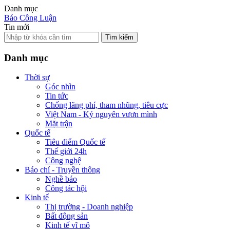
Danh mục
Báo Công Luận
Tin mới
Tìm kiếm
Danh mục
Thời sự
Góc nhìn
Tin tức
Chống lãng phí, tham nhũng, tiêu cực
Việt Nam - Kỷ nguyên vươn mình
Mặt trận
Quốc tế
Tiêu điểm Quốc tế
Thế giới 24h
Công nghệ
Báo chí - Truyền thông
Nghề báo
Công tác hội
Kinh tế
Thị trường - Doanh nghiệp
Bất động sản
Kinh tế vĩ mô