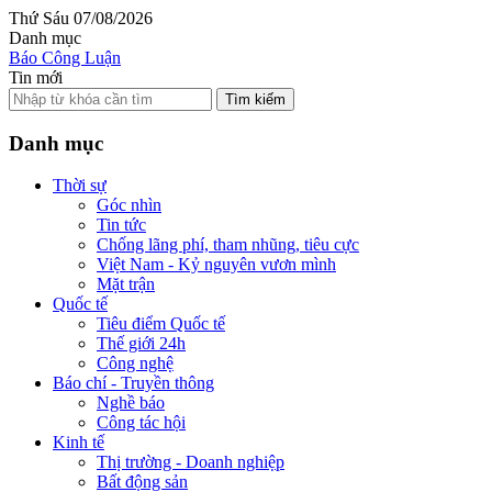
Thứ Sáu 07/08/2026
Danh mục
Báo Công Luận
Tin mới
Tìm kiếm
Danh mục
Thời sự
Góc nhìn
Tin tức
Chống lãng phí, tham nhũng, tiêu cực
Việt Nam - Kỷ nguyên vươn mình
Mặt trận
Quốc tế
Tiêu điểm Quốc tế
Thế giới 24h
Công nghệ
Báo chí - Truyền thông
Nghề báo
Công tác hội
Kinh tế
Thị trường - Doanh nghiệp
Bất động sản