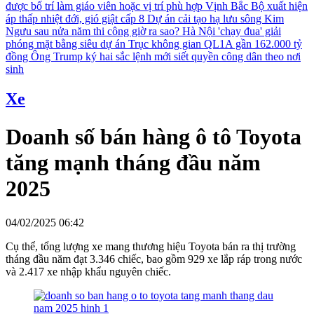
được bố trí làm giáo viên hoặc vị trí phù hợp
Vịnh Bắc Bộ xuất hiện
áp thấp nhiệt đới, gió giật cấp 8
Dự án cải tạo hạ lưu sông Kim
Ngưu sau nửa năm thi công giờ ra sao?
Hà Nội 'chạy đua' giải
phóng mặt bằng siêu dự án Trục không gian QL1A gần 162.000 tỷ
đồng
Ông Trump ký hai sắc lệnh mới siết quyền công dân theo nơi
sinh
Xe
Doanh số bán hàng ô tô Toyota
tăng mạnh tháng đầu năm
2025
04/02/2025 06:42
Cụ thể, tổng lượng xe mang thương hiệu Toyota bán ra thị trường
tháng đầu năm đạt 3.346 chiếc, bao gồm 929 xe lắp ráp trong nước
và 2.417 xe nhập khẩu nguyên chiếc.