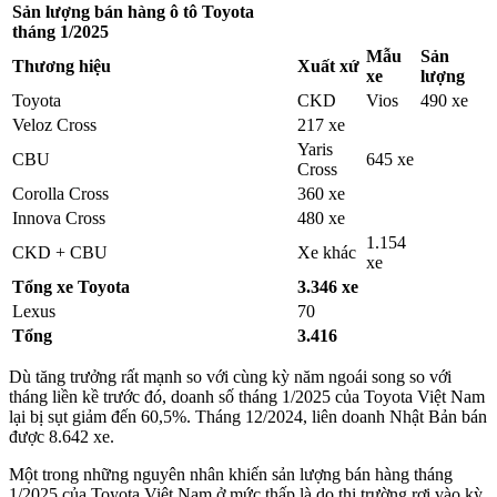
Sản lượng bán hàng ô tô Toyota
tháng 1/2025
Mẫu
Sản
Thương hiệu
Xuất xứ
xe
lượng
Toyota
CKD
Vios
490 xe
Veloz Cross
217 xe
Yaris
CBU
645 xe
Cross
Corolla Cross
360 xe
Innova Cross
480 xe
1.154
CKD + CBU
Xe khác
xe
Tổng xe Toyota
3.346 xe
Lexus
70
Tổng
3.416
Dù tăng trưởng rất mạnh so với cùng kỳ năm ngoái song so với
tháng liền kề trước đó, doanh số tháng 1/2025 của Toyota Việt Nam
lại bị sụt giảm đến 60,5%. Tháng 12/2024, liên doanh Nhật Bản bán
được 8.642 xe.
Một trong những nguyên nhân khiến sản lượng bán hàng tháng
1/2025 của Toyota Việt Nam ở mức thấp là do thị trường rơi vào kỳ