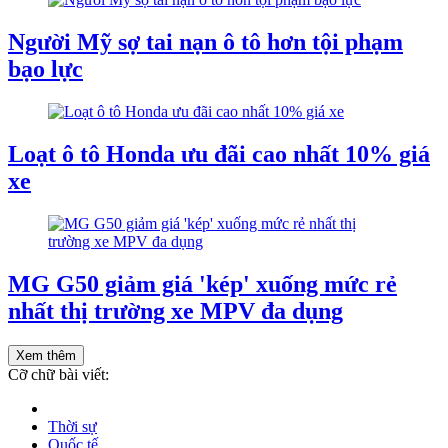
Người Mỹ sợ tai nạn ô tô hơn tội phạm
bạo lực
Loạt ô tô Honda ưu đãi cao nhất 10% giá
xe
MG G50 giảm giá 'kép' xuống mức rẻ
nhất thị trường xe MPV đa dụng
Xem thêm
Cỡ chữ bài viết:
Thời sự
Quốc tế