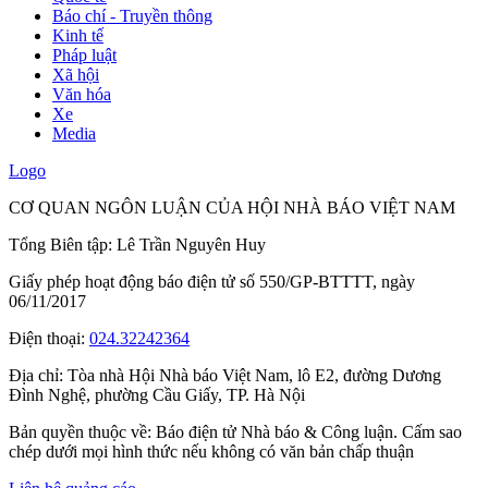
Báo chí - Truyền thông
Kinh tế
Pháp luật
Xã hội
Văn hóa
Xe
Media
Logo
CƠ QUAN NGÔN LUẬN CỦA HỘI NHÀ BÁO VIỆT NAM
Tổng Biên tập: Lê Trần Nguyên Huy
Giấy phép hoạt động báo điện tử số 550/GP-BTTTT, ngày
06/11/2017
Điện thoại:
024.32242364
Địa chỉ:
Tòa nhà Hội Nhà báo Việt Nam, lô E2, đường Dương
Đình Nghệ, phường Cầu Giấy, TP. Hà Nội
Bản quyền thuộc về: Báo điện tử Nhà báo & Công luận. Cấm sao
chép dưới mọi hình thức nếu không có văn bản chấp thuận