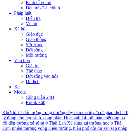
Kinh tế vĩ mô
Đầu tư - Tài chính
Pháp luật
Điều tra
Vụ án
Xã hội
Giáo dục
Giao thông
Sức khỏe
Đời sống
Môi trường
Văn hóa
Giải trí
Thể thao
Đời sống văn hóa
Du lịch
Xe
Media
Công luận 24H
Rubik 360
Khởi tố 17 đối tượng trong đường dây bán ma túy "cỏ" giao dịch 10
tỷ đồng cho học sinh, công nhân
Học sinh 14 tuổi bắn chết ông bà
rồi đến trường xả súng ở Thái Lan
Xả súng tại trường học ở Thái
Lan, nhiều thương vong
Hiệu trưởng, hiệu phó dôi dư sau sáp nhập