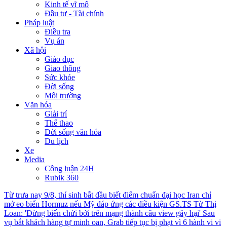
Kinh tế vĩ mô
Đầu tư - Tài chính
Pháp luật
Điều tra
Vụ án
Xã hội
Giáo dục
Giao thông
Sức khỏe
Đời sống
Môi trường
Văn hóa
Giải trí
Thể thao
Đời sống văn hóa
Du lịch
Xe
Media
Công luận 24H
Rubik 360
Từ trưa nay 9/8, thí sinh bắt đầu biết điểm chuẩn đại học
Iran chỉ
mở eo biển Hormuz nếu Mỹ đáp ứng các điều kiện
GS.TS Từ Thị
Loan: 'Đừng biến chửi bới trên mạng thành câu view gây hại'
Sau
vụ bắt khách hàng tự minh oan, Grab tiếp tục bị phạt vì 6 hành vi vi