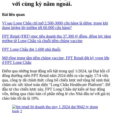
với cùng kỳ năm ngoái.
Bài liên quan
Vì sao Long Châu chỉ mở 2.500-3000 cửa hàng là dừng, trong khi
dung lượng thị trường tới 60.000 cửa hàng?
FPT Retail (FRT) mục tiêu doanh thu 37.300 tỷ đồng, động lực tăng
trưởng từ Long Châu và chuỗi tiêm chủng vaccine
FPT Long Châu đạt 1.600 nhà thuốc
Mở rộng trung tâm tiêm chủng vaccine, FPT Retail đặt kỳ vọng lớn
ở FPT Long Châu
Điểm qua những hoạt động nổi bật trong quý 1/2024, tại Đại hội cổ
đông thường niên FPT Retail năm 2024 diễn ra vào ngày 17/4 vừa
qua, công ty đã chính thức công bố chiến lược mở rộng hệ sinh thái
chăm sóc sức khoẻ toàn diện “Long Châu Healthcare Platform”. Để
đầu tư cho chiến lược này, FPT Long Châu dự kiến sẽ huy động
vốn, thông qua chào bán cổ phần riêng lẻ cho Nhà đầu tư với giá trị
chào bán tối đa là 10%.