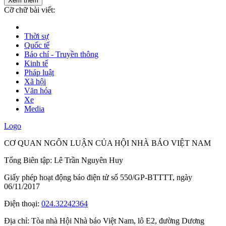
Xem thêm
Cỡ chữ bài viết:
Thời sự
Quốc tế
Báo chí - Truyền thông
Kinh tế
Pháp luật
Xã hội
Văn hóa
Xe
Media
Logo
CƠ QUAN NGÔN LUẬN CỦA HỘI NHÀ BÁO VIỆT NAM
Tổng Biên tập: Lê Trần Nguyên Huy
Giấy phép hoạt động báo điện tử số 550/GP-BTTTT, ngày
06/11/2017
Điện thoại:
024.32242364
Địa chỉ:
Tòa nhà Hội Nhà báo Việt Nam, lô E2, đường Dương