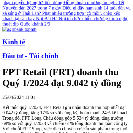
phạm quyền lợi người tiêu dùng
Đồng thuận phương án nghỉ Tết
Nguyên đán 2027 trong 7 ngày
Điều gì đẩy nam sinh 14 tuổi đến vụ
xả súng ở Thái Lan?
Phạt nhiều trường hợp ‘cò mồi’, chèo kéo
khách tại sân bay Nội Bài
Hà Nội tổ chức nhiều chương trình nghệ
thuật dịp Quốc khánh 2/9
Kinh tế
Đầu tư - Tài chính
FPT Retail (FRT) doanh thu
Quý 1/2024 đạt 9.042 tỷ đồng
25/04/2024 11:01
Kết thúc quý 1/2024, FPT Retail ghi nhận doanh thu hợp nhất đạt
9.042 tỷ đồng, tăng 17% so với cùng kỳ, hoàn thành 24% kế hoạch.
Trong đó, FPT Long Châu đóng góp 5.534 tỷ đồng, tăng trưởng
68% so với quý 1/2023 và chiếm 61% tổng doanh thu toàn công ty.
Với chuỗi FPT Shop, việc dịch chuyển cơ cấu sản phẩm trong thời