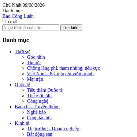
Chủ Nhật 09/08/2026
Danh mục
Báo Công Luận
Tin mới
Tìm kiếm
Danh mục
Thời sự
Góc nhìn
Tin tức
Chống lãng phí, tham nhũng, tiêu cực
Việt Nam - Kỷ nguyên vươn mình
Mặt trận
Quốc tế
Tiêu điểm Quốc tế
Thế giới 24h
Công nghệ
Báo chí - Truyền thông
Nghề báo
Công tác hội
Kinh tế
Thị trường - Doanh nghiệp
Bất động sản