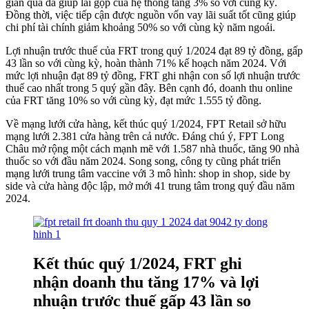
gian qua đã giúp lãi gộp của hệ thống tăng 3% so với cùng kỳ.
Đồng thời, việc tiếp cận được nguồn vốn vay lãi suất tốt cũng giúp
chi phí tài chính giảm khoảng 50% so với cùng kỳ năm ngoái.
Lợi nhuận trước thuế của FRT trong quý 1/2024 đạt 89 tỷ đồng, gấp
43 lần so với cùng kỳ, hoàn thành 71% kế hoạch năm 2024. Với
mức lợi nhuận đạt 89 tỷ đồng, FRT ghi nhận con số lợi nhuận trước
thuế cao nhất trong 5 quý gần đây. Bên cạnh đó, doanh thu online
của FRT tăng 10% so với cùng kỳ, đạt mức 1.555 tỷ đồng.
Về mạng lưới cửa hàng, kết thúc quý 1/2024, FPT Retail sở hữu
mạng lưới 2.381 cửa hàng trên cả nước. Đáng chú ý, FPT Long
Châu mở rộng một cách mạnh mẽ với 1.587 nhà thuốc, tăng 90 nhà
thuốc so với đầu năm 2024. Song song, công ty cũng phát triển
mạng lưới trung tâm vaccine với 3 mô hình: shop in shop, side by
side và cửa hàng độc lập, mở mới 41 trung tâm trong quý đầu năm
2024.
Kết thúc quý 1/2024, FRT ghi
nhận doanh thu tăng 17% và lợi
nhuận trước thuế gấp 43 lần so