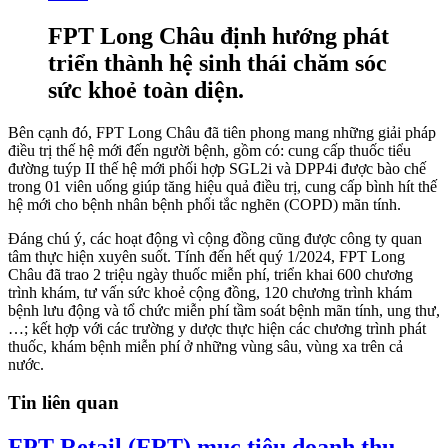
FPT Long Châu định hướng phát
triển thành hệ sinh thái chăm sóc
sức khoẻ toàn diện.
Bên cạnh đó, FPT Long Châu đã tiên phong mang những giải pháp
điều trị thế hệ mới đến người bệnh, gồm có: cung cấp thuốc tiểu
đường tuýp II thế hệ mới phối hợp SGL2i và DPP4i được bào chế
trong 01 viên uống giúp tăng hiệu quả điều trị, cung cấp bình hít thế
hệ mới cho bệnh nhân bệnh phổi tắc nghẽn (COPD) mãn tính.
Đáng chú ý, các hoạt động vì cộng đồng cũng được công ty quan
tâm thực hiện xuyên suốt. Tính đến hết quý 1/2024, FPT Long
Châu đã trao 2 triệu ngày thuốc miễn phí, triển khai 600 chương
trình khám, tư vấn sức khoẻ cộng đồng, 120 chương trình khám
bệnh lưu động và tổ chức miễn phí tầm soát bệnh mãn tính, ung thư,
…; kết hợp với các trường y dược thực hiện các chương trình phát
thuốc, khám bệnh miễn phí ở những vùng sâu, vùng xa trên cả
nước.
Tin liên quan
FPT Retail (FRT) mục tiêu doanh thu