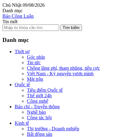
Chủ Nhật 09/08/2026
Danh mục
Báo Công Luận
Tin mới
Tìm kiếm
Danh mục
Thời sự
Góc nhìn
Tin tức
Chống lãng phí, tham nhũng, tiêu cực
Việt Nam - Kỷ nguyên vươn mình
Mặt trận
Quốc tế
Tiêu điểm Quốc tế
Thế giới 24h
Công nghệ
Báo chí - Truyền thông
Nghề báo
Công tác hội
Kinh tế
Thị trường - Doanh nghiệp
Bất động sản