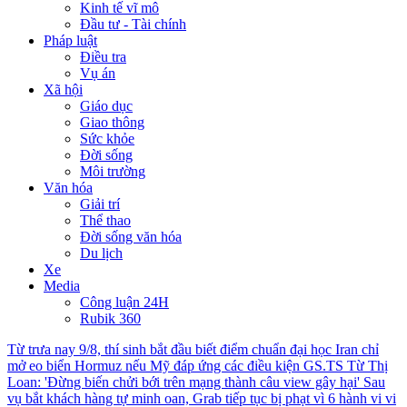
Kinh tế vĩ mô
Đầu tư - Tài chính
Pháp luật
Điều tra
Vụ án
Xã hội
Giáo dục
Giao thông
Sức khỏe
Đời sống
Môi trường
Văn hóa
Giải trí
Thể thao
Đời sống văn hóa
Du lịch
Xe
Media
Công luận 24H
Rubik 360
Từ trưa nay 9/8, thí sinh bắt đầu biết điểm chuẩn đại học
Iran chỉ
mở eo biển Hormuz nếu Mỹ đáp ứng các điều kiện
GS.TS Từ Thị
Loan: 'Đừng biến chửi bới trên mạng thành câu view gây hại'
Sau
vụ bắt khách hàng tự minh oan, Grab tiếp tục bị phạt vì 6 hành vi vi