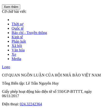
Xem thêm
Cỡ chữ bài viết:
Thời sự
Quốc tế
Báo chí - Truyền thông
Kinh tế
Pháp luật
Xã hội
Văn hóa
Xe
Media
Logo
CƠ QUAN NGÔN LUẬN CỦA HỘI NHÀ BÁO VIỆT NAM
Tổng Biên tập: Lê Trần Nguyên Huy
Giấy phép hoạt động báo điện tử số 550/GP-BTTTT, ngày
06/11/2017
Điện thoại:
024.32242364