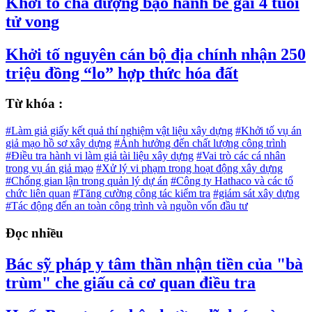
Khởi tố cha dượng bạo hành bé gái 4 tuổi
tử vong
Khởi tố nguyên cán bộ địa chính nhận 250
triệu đồng “lo” hợp thức hóa đất
Từ khóa :
#Làm giả giấy kết quả thí nghiệm vật liệu xây dựng
#Khởi tố vụ án
giả mạo hồ sơ xây dựng
#Ảnh hưởng đến chất lượng công trình
#Điều tra hành vi làm giả tài liệu xây dựng
#Vai trò các cá nhân
trong vụ án giả mạo
#Xử lý vi phạm trong hoạt động xây dựng
#Chống gian lận trong quản lý dự án
#Công ty Hathaco và các tổ
chức liên quan
#Tăng cường công tác kiểm tra
#giám sát xây dựng
#Tác động đến an toàn công trình và nguồn vốn đầu tư
Đọc nhiều
Bác sỹ pháp y tâm thần nhận tiền của "bà
trùm" che giấu cả cơ quan điều tra