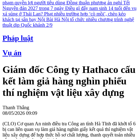
phạm quyền lợi người tiêu dùng
Đồng thuận phương án nghỉ Tết
Nguyên đán 2027 trong 7 ngày
Điều gì đẩy nam sinh 14 tuổi đến vụ
xả súng ở Thái Lan?
Phạt nhiều trường hợp ‘cò mồi’, chèo kéo
khách tại sân bay Nội Bài
Hà Nội tổ chức nhiều chương trình nghệ
thuật dịp Quốc khánh 2/9
Pháp luật
Vụ án
Giám đốc Công ty Hathaco cấu
kết làm giả hàng nghìn phiếu
thí nghiệm vật liệu xây dựng
Thanh Thắng
08/05/2026 09:09
(CLO) Cơ quan An ninh điều tra Công an tỉnh Hà Tĩnh đã khởi tố 6
bị can liên quan vụ làm giả hàng nghìn giấy kết quả thí nghiệm vật
liệu xây dựng để hợp thức hồ sơ chất lượng, thanh quyết toán nhiều