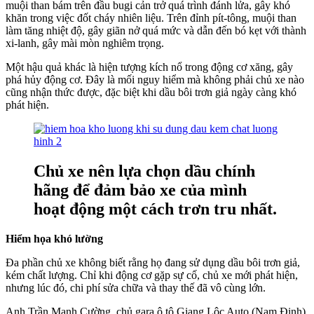
muội than bám trên đầu bugi cản trở quá trình đánh lửa, gây khó
khăn trong việc đốt cháy nhiên liệu. Trên đỉnh pít-tông, muội than
làm tăng nhiệt độ, gây giãn nở quá mức và dẫn đến bó kẹt với thành
xi-lanh, gây mài mòn nghiêm trọng.
Một hậu quả khác là hiện tượng kích nổ trong động cơ xăng, gây
phá hủy động cơ. Đây là mối nguy hiểm mà không phải chủ xe nào
cũng nhận thức được, đặc biệt khi dầu bôi trơn giả ngày càng khó
phát hiện.
Chủ xe nên lựa chọn dầu chính
hãng để đảm bảo xe của mình
hoạt động một cách trơn tru nhất.
Hiểm họa khó lường
Đa phần chủ xe không biết rằng họ đang sử dụng dầu bôi trơn giả,
kém chất lượng. Chỉ khi động cơ gặp sự cố, chủ xe mới phát hiện,
nhưng lúc đó, chi phí sửa chữa và thay thế đã vô cùng lớn.
Anh Trần Mạnh Cường, chủ gara ô tô Giang Lộc Auto (Nam Định)