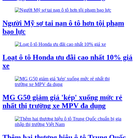
Người Mỹ sợ tai nạn ô tô hơn tội phạm
bạo lực
Loạt ô tô Honda ưu đãi cao nhất 10% giá
xe
MG G50 giảm giá 'kép' xuống mức rẻ
nhất thị trường xe MPV đa dụng
Thêm hai thương hiệu ô tô Trung Quốc