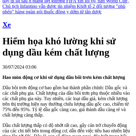
dậy đi lại sau 8 tháng liệt giường
FIFA xin lỗi vụ 'bán World Cup',
Chủ tịch Infantino vẫn được tín nhiệm
Khởi tố 2 đối tượng "phù
phép" hàng ngàn gói thuốc đông y dởm từ tân dược
Xe
Hiểm họa khó lường khi sử
dụng dầu kém chất lượng
30/07/2024 03:06
Hao mòn động cơ khi sử dụng dầu bôi trơn kém chất lượng
Dầu bôi trơn động cơ bao gồm hai thành phần chính: Dầu gốc và
các chất phụ gia. Chất lượng của dầu bôi trơn phụ thuộc nhiều vào
các chất phụ gia này. Tuy nhiên, các loại dầu giả, kém chất lượng
trên thị trường hiện nay thường chứa lượng dầu gốc cao, chiếm từ
75% đến 95%. Tỷ lệ dầu gốc càng cao, giá thành dầu càng rẻ và
chất lượng càng thấp.
Dầu chất lượng thấp có độ nhớt rất cao, gây cản trở chuyển động
của các chi tiết bên trong động cơ, dẫn đến việc tiêu hao nhiên liệu