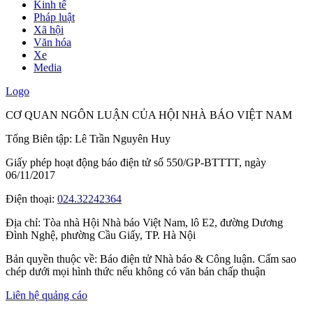
Kinh tế
Pháp luật
Xã hội
Văn hóa
Xe
Media
Logo
CƠ QUAN NGÔN LUẬN CỦA HỘI NHÀ BÁO VIỆT NAM
Tổng Biên tập: Lê Trần Nguyên Huy
Giấy phép hoạt động báo điện tử số 550/GP-BTTTT, ngày
06/11/2017
Điện thoại:
024.32242364
Địa chỉ:
Tòa nhà Hội Nhà báo Việt Nam, lô E2, đường Dương
Đình Nghệ, phường Cầu Giấy, TP. Hà Nội
Bản quyền thuộc về: Báo điện tử Nhà báo & Công luận. Cấm sao
chép dưới mọi hình thức nếu không có văn bản chấp thuận
Liên hệ quảng cáo