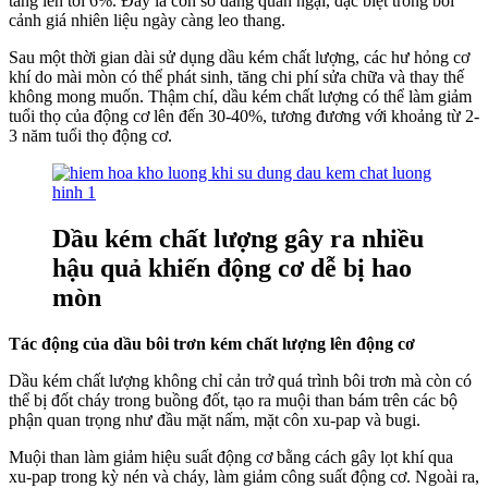
tăng lên tới 6%. Đây là con số đáng quan ngại, đặc biệt trong bối
cảnh giá nhiên liệu ngày càng leo thang.
Sau một thời gian dài sử dụng dầu kém chất lượng, các hư hỏng cơ
khí do mài mòn có thể phát sinh, tăng chi phí sửa chữa và thay thế
không mong muốn. Thậm chí, dầu kém chất lượng có thể làm giảm
tuổi thọ của động cơ lên đến 30-40%, tương đương với khoảng từ 2-
3 năm tuổi thọ động cơ.
Dầu kém chất lượng gây ra nhiều
hậu quả khiến động cơ dễ bị hao
mòn
Tác động của dầu bôi trơn kém chất lượng lên động cơ
Dầu kém chất lượng không chỉ cản trở quá trình bôi trơn mà còn có
thể bị đốt cháy trong buồng đốt, tạo ra muội than bám trên các bộ
phận quan trọng như đầu mặt nấm, mặt côn xu-pap và bugi.
Muội than làm giảm hiệu suất động cơ bằng cách gây lọt khí qua
xu-pap trong kỳ nén và cháy, làm giảm công suất động cơ. Ngoài ra,