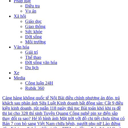
Pháp luật
Điều tra
Vụ án
Xã hội
Giáo dục
Giao thông
Sức khỏe
Đời sống
Môi trường
Văn hóa
Giải trí
Thể thao
Đời sống văn hóa
Du lịch
Xe
Media
Công luận 24H
Rubik 360
Cảng hàng không quốc tế Nội Bài điều chỉnh phương án đón, trả
khách sau phản ánh
Sửa Luật Kinh doanh bất động sản: Cắt 9 điều
kiện kinh doanh, rút ngắn 118 ngày thủ tục
Bài toán khó khi ra đề
thi lại cho 328 thí sinh Tuyên Quang
Công nghệ pin xe điện sắp
thay đổi ra sao?
Hé lộ hình ảnh Mặt trời với độ chi tiết chưa từng có
Bán 7 con bò sang Việt Nam chữa bệnh, người phụ nữ Lào đứng