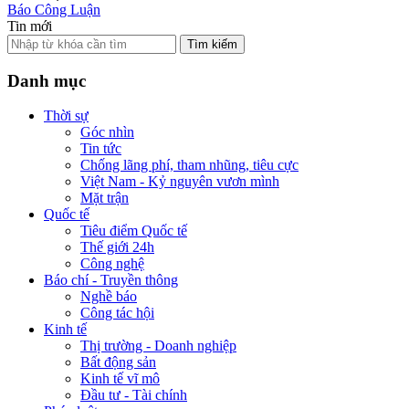
Báo Công Luận
Tin mới
Tìm kiếm
Danh mục
Thời sự
Góc nhìn
Tin tức
Chống lãng phí, tham nhũng, tiêu cực
Việt Nam - Kỷ nguyên vươn mình
Mặt trận
Quốc tế
Tiêu điểm Quốc tế
Thế giới 24h
Công nghệ
Báo chí - Truyền thông
Nghề báo
Công tác hội
Kinh tế
Thị trường - Doanh nghiệp
Bất động sản
Kinh tế vĩ mô
Đầu tư - Tài chính