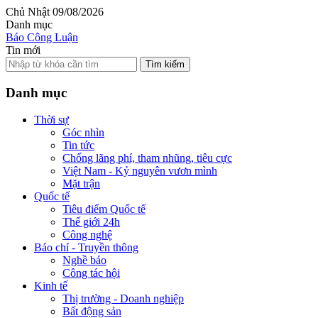
Chủ Nhật 09/08/2026
Danh mục
Báo Công Luận
Tin mới
Tìm kiếm
Danh mục
Thời sự
Góc nhìn
Tin tức
Chống lãng phí, tham nhũng, tiêu cực
Việt Nam - Kỷ nguyên vươn mình
Mặt trận
Quốc tế
Tiêu điểm Quốc tế
Thế giới 24h
Công nghệ
Báo chí - Truyền thông
Nghề báo
Công tác hội
Kinh tế
Thị trường - Doanh nghiệp
Bất động sản