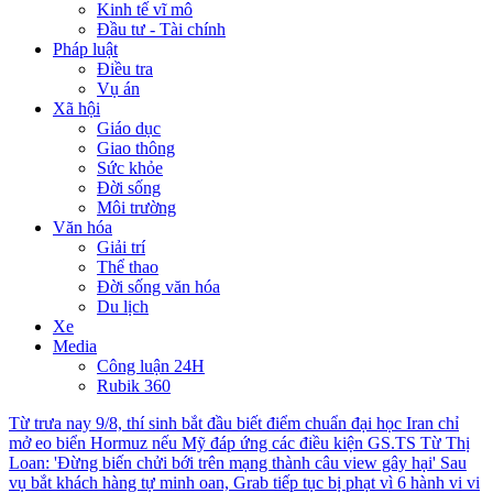
Kinh tế vĩ mô
Đầu tư - Tài chính
Pháp luật
Điều tra
Vụ án
Xã hội
Giáo dục
Giao thông
Sức khỏe
Đời sống
Môi trường
Văn hóa
Giải trí
Thể thao
Đời sống văn hóa
Du lịch
Xe
Media
Công luận 24H
Rubik 360
Từ trưa nay 9/8, thí sinh bắt đầu biết điểm chuẩn đại học
Iran chỉ
mở eo biển Hormuz nếu Mỹ đáp ứng các điều kiện
GS.TS Từ Thị
Loan: 'Đừng biến chửi bới trên mạng thành câu view gây hại'
Sau
vụ bắt khách hàng tự minh oan, Grab tiếp tục bị phạt vì 6 hành vi vi