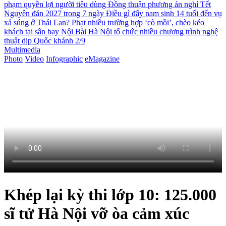
phạm quyền lợi người tiêu dùng
Đồng thuận phương án nghỉ Tết
Nguyên đán 2027 trong 7 ngày
Điều gì đẩy nam sinh 14 tuổi đến vụ
xả súng ở Thái Lan?
Phạt nhiều trường hợp ‘cò mồi’, chèo kéo
khách tại sân bay Nội Bài
Hà Nội tổ chức nhiều chương trình nghệ
thuật dịp Quốc khánh 2/9
Multimedia
Photo
Video
Infographic
eMagazine
Khép lại kỳ thi lớp 10: 125.000
sĩ tử Hà Nội vỡ òa cảm xúc