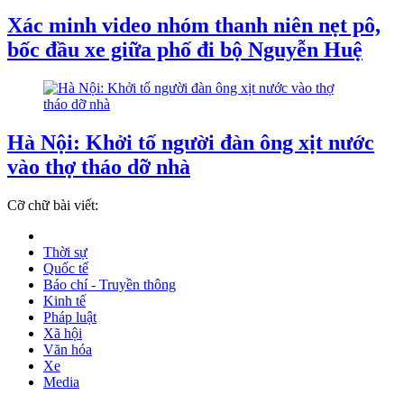
Xác minh video nhóm thanh niên nẹt pô,
bốc đầu xe giữa phố đi bộ Nguyễn Huệ
Hà Nội: Khởi tố người đàn ông xịt nước
vào thợ tháo dỡ nhà
Cỡ chữ bài viết:
Thời sự
Quốc tế
Báo chí - Truyền thông
Kinh tế
Pháp luật
Xã hội
Văn hóa
Xe
Media