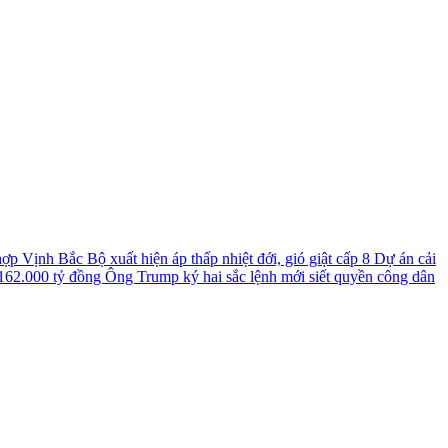
 hợp
Vịnh Bắc Bộ xuất hiện áp thấp nhiệt đới, gió giật cấp 8
Dự án cải
 162.000 tỷ đồng
Ông Trump ký hai sắc lệnh mới siết quyền công dân