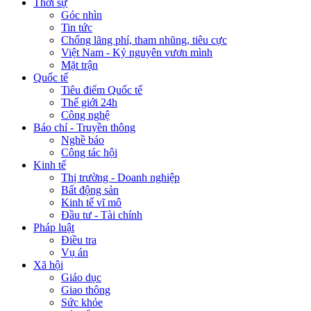
Thời sự
Góc nhìn
Tin tức
Chống lãng phí, tham nhũng, tiêu cực
Việt Nam - Kỷ nguyên vươn mình
Mặt trận
Quốc tế
Tiêu điểm Quốc tế
Thế giới 24h
Công nghệ
Báo chí - Truyền thông
Nghề báo
Công tác hội
Kinh tế
Thị trường - Doanh nghiệp
Bất động sản
Kinh tế vĩ mô
Đầu tư - Tài chính
Pháp luật
Điều tra
Vụ án
Xã hội
Giáo dục
Giao thông
Sức khỏe