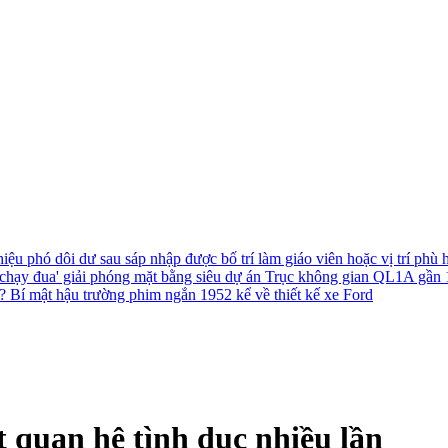
hiệu phó dôi dư sau sáp nhập được bố trí làm giáo viên hoặc vị trí phù
chạy đua' giải phóng mặt bằng siêu dự án Trục không gian QL1A gần
h?
Bí mật hậu trường phim ngắn 1952 kể về thiết kế xe Ford
t quan hệ tình dục nhiều lần