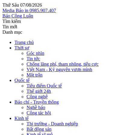
Thứ Sáu 07/08/2026
Media
Báo in
0985.907.407
Báo Công Luận
Tìm kiếm
Tin mới
Danh mục
Trang chủ
Thời sự
Góc nhìn
Tin tức
Chống lãng phí, tham nhũng, tiêu cực
Việt Nam - Kỷ nguyên vươn mình
Mặt trận
Quốc tế
Tiêu điểm Quốc tế
Thế giới 24h
Công nghệ
Báo chí - Truyền thông
Nghề báo
Công tác hội
Kinh tế
Thị trường - Doanh nghiệp
Bất động sản
Kinh tế vĩ mô