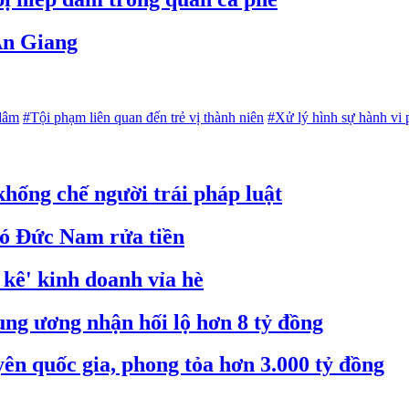
 An Giang
dâm
#Tội phạm liên quan đến trẻ vị thành niên
#Xử lý hình sự hành vi 
hống chế người trái pháp luật
hó Đức Nam rửa tiền
 kê' kinh doanh vỉa hè
ng ương nhận hối lộ hơn 8 tỷ đồng
yên quốc gia, phong tỏa hơn 3.000 tỷ đồng