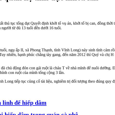
thủ tục tống đạt Quyết định khởi tố vụ án, khởi tố bị can, đồng thời 
gười từ đủ 13 tuổi đến dưới 16 tuổi.
uổi, ngụ ấp II, xã Phong Thạnh, tỉnh Vĩnh Long) nảy sinh tình cảm rồ
 Tuy nhiên, hạnh phúc chẳng tày gang, đến năm 2012 thì Quý và chị H
 đã chủ động đón con gái ruột là cháu T về nhà mình để nuôi dưỡng. 
chính con ruột của mình tổng cộng 3 lần.
h Long tiếp tục củng cố tài liệu, nghiêm trị đối tượng theo đúng quy đ
 linh để hiếp dâm
bị hiếp dâm trong quán cà phê