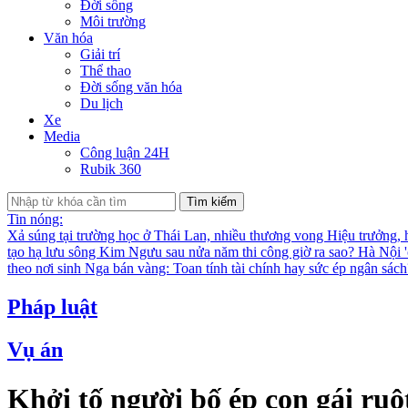
Đời sống
Môi trường
Văn hóa
Giải trí
Thể thao
Đời sống văn hóa
Du lịch
Xe
Media
Công luận 24H
Rubik 360
Tìm kiếm
Tin nóng:
Xả súng tại trường học ở Thái Lan, nhiều thương vong
Hiệu trưởng, 
tạo hạ lưu sông Kim Ngưu sau nửa năm thi công giờ ra sao?
Hà Nội '
theo nơi sinh
Nga bán vàng: Toan tính tài chính hay sức ép ngân sác
Pháp luật
Vụ án
Khởi tố người bố ép con gái ruộ