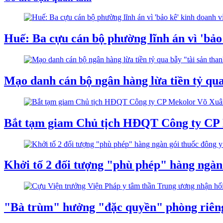
Huế: Ba cựu cán bộ phường lĩnh án vì 'bảo
Mạo danh cán bộ ngân hàng lừa tiền tỷ qua
Bắt tạm giam Chủ tịch HĐQT Công ty CP
Khởi tố 2 đối tượng "phù phép" hàng ngàn
"Bà trùm" hưởng "đặc quyền" phòng riêng,