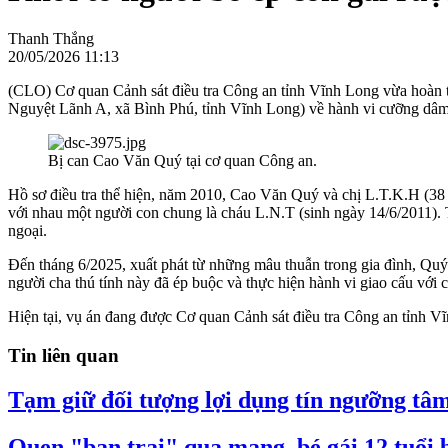
Thanh Thắng
20/05/2026 11:13
(CLO) Cơ quan Cảnh sát điều tra Công an tỉnh Vĩnh Long vừa hoàn tất 
Nguyệt Lãnh A, xã Bình Phú, tỉnh Vĩnh Long) về hành vi cưỡng dâm n
Bị can Cao Văn Quý tại cơ quan Công an.
Hồ sơ điều tra thể hiện, năm 2010, Cao Văn Quý và chị L.T.K.H (38 t
với nhau một người con chung là cháu L.N.T (sinh ngày 14/6/2011).
ngoại.
Đến tháng 6/2025, xuất phát từ những mâu thuẫn trong gia đình, Quý
người cha thú tính này đã ép buộc và thực hiện hành vi giao cấu với 
Hiện tại, vụ án đang được Cơ quan Cảnh sát điều tra Công an tỉnh Vĩn
Tin liên quan
Tạm giữ đối tượng lợi dụng tín ngưỡng tâm
Quen "bạn trai" qua mạng, bé gái 12 tuổi 