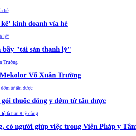
 kê' kinh doanh vỉa hè
 bẫy "tài sản thanh lý"
 Mekolor Võ Xuân Trường
 gói thuốc đông y dởm từ tân dược
 có người giúp việc trong Viện Pháp y Tâ