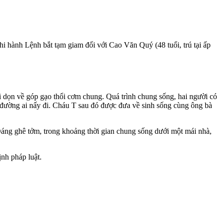
thi hành Lệnh bắt tạm giam đối với Cao Văn Quý (48 tuổi, trú tại ấp
i dọn về góp gạo thổi cơm chung. Quá trình chung sống, hai người có
 đường ai nấy đi. Cháu T sau đó được đưa về sinh sống cùng ông bà
Đáng ghê tởm, trong khoảng thời gian chung sống dưới một mái nhà,
ịnh pháp luật.