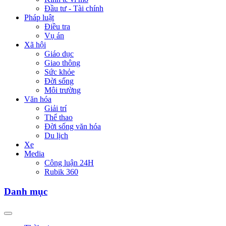
Đầu tư - Tài chính
Pháp luật
Điều tra
Vụ án
Xã hội
Giáo dục
Giao thông
Sức khỏe
Đời sống
Môi trường
Văn hóa
Giải trí
Thể thao
Đời sống văn hóa
Du lịch
Xe
Media
Công luận 24H
Rubik 360
Danh mục