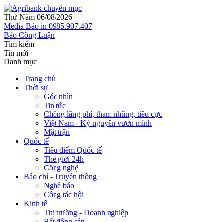
Thứ Năm 06/08/2026
Media
Báo in
0985.907.407
Báo Công Luận
Tìm kiếm
Tin mới
Danh mục
Trang chủ
Thời sự
Góc nhìn
Tin tức
Chống lãng phí, tham nhũng, tiêu cực
Việt Nam - Kỷ nguyên vươn mình
Mặt trận
Quốc tế
Tiêu điểm Quốc tế
Thế giới 24h
Công nghệ
Báo chí - Truyền thông
Nghề báo
Công tác hội
Kinh tế
Thị trường - Doanh nghiệp
Bất động sản