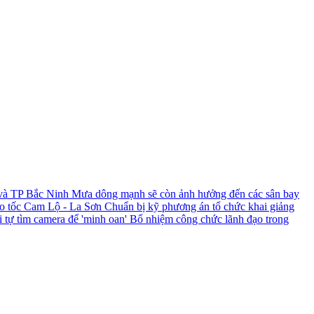
 và TP Bắc Ninh
Mưa dông mạnh sẽ còn ảnh hưởng đến các sân bay
ao tốc Cam Lộ - La Sơn
Chuẩn bị kỹ phương án tổ chức khai giảng
i tự tìm camera để 'minh oan'
Bổ nhiệm công chức lãnh đạo trong