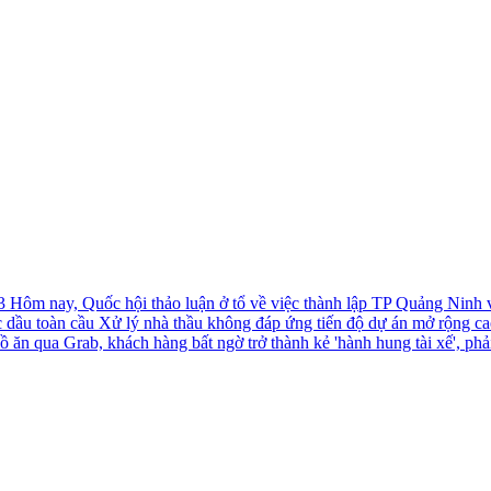
-3
Hôm nay, Quốc hội thảo luận ở tổ về việc thành lập TP Quảng Ninh
c dầu toàn cầu
Xử lý nhà thầu không đáp ứng tiến độ dự án mở rộng c
ồ ăn qua Grab, khách hàng bất ngờ trở thành kẻ 'hành hung tài xế', phả