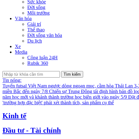
Sức khỏe
Đời sống
Môi trường
Văn hóa
Giải trí
Thể thao
Đời sống văn hóa
Du lịch
Xe
Media
Công luận 24H
Rubik 360
Tìm kiếm
Tin nóng:
Tuyển futsal Việt Nam ngược dòng ngoạn mục, cầm hòa Thái Lan 3
miền Bắc đến ngày 7/8
Chiến sự Trung Đông tái định hình bản đồ lọ
năm học mới và khánh thành trường học biên giới vào ngày 5/9
Đặt đ
'trường hợp đặc biệt' phải xét thành tích, sản phẩm cụ thể
Kinh tế
Đầu tư - Tài chính