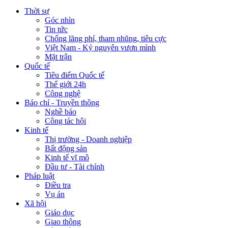
Thời sự
Góc nhìn
Tin tức
Chống lãng phí, tham nhũng, tiêu cực
Việt Nam - Kỷ nguyên vươn mình
Mặt trận
Quốc tế
Tiêu điểm Quốc tế
Thế giới 24h
Công nghệ
Báo chí - Truyền thông
Nghề báo
Công tác hội
Kinh tế
Thị trường - Doanh nghiệp
Bất động sản
Kinh tế vĩ mô
Đầu tư - Tài chính
Pháp luật
Điều tra
Vụ án
Xã hội
Giáo dục
Giao thông