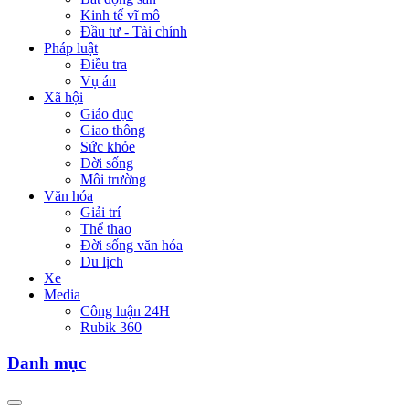
Kinh tế vĩ mô
Đầu tư - Tài chính
Pháp luật
Điều tra
Vụ án
Xã hội
Giáo dục
Giao thông
Sức khỏe
Đời sống
Môi trường
Văn hóa
Giải trí
Thể thao
Đời sống văn hóa
Du lịch
Xe
Media
Công luận 24H
Rubik 360
Danh mục