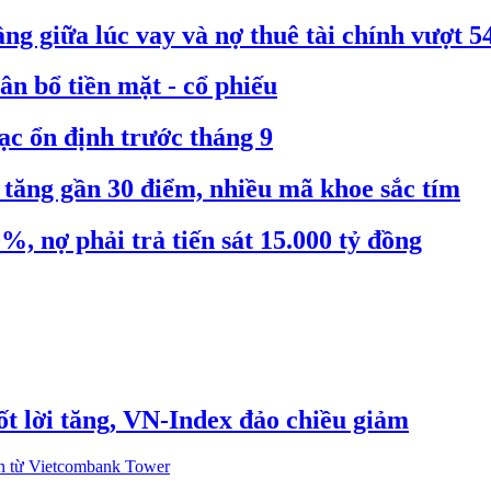
g giữa lúc vay và nợ thuê tài chính vượt 54
n bổ tiền mặt - cổ phiếu
ạc ổn định trước tháng 9
tăng gần 30 điểm, nhiều mã khoe sắc tím
 nợ phải trả tiến sát 15.000 tỷ đồng
t lời tăng, VN-Index đảo chiều giảm