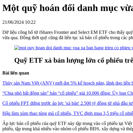
Một quỹ hoán đổi danh mục vừa
21/06/2024 10:22
Dữ liệu công bố từ iShares Frontier and Select EM ETF cho thấy quỹ 
vừa qua. Đồng thời quỹ cũng đã liên tục xả bán cổ phiếu trong các ph
Quỹ ETF xả bán lượng lớn cổ phiếu tr
Bài liên quan
Thủy sản Nam Việt (ANV) mới đạt 5% kế hoạch năm, lãnh đạo liền 
“Chia nhỏ bất động sản” bán “cổ phiếu” giá 10.000 đồng: Ủy ban Ch
Cổ phiếu FPT đứng trước áp lực 'xả bán' 2.500 tỷ đồng từ nhà đầu t
Hậu lùm xùm thao túng giá cổ phiếu, TVC định mua 3,5 triệu cổ ph
Áp lực bán cổ phiếu của quỹ ETF này tập trung vào cổ phiếu tại Việ
phiếu, tập trung khá nhiều vào nhóm cổ phiếu BĐS, xây dựng và thé