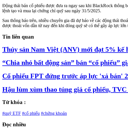
Động thái bán cổ phiếu được đưa ra ngay sau khi BlackRock thông b
lệnh tạo và mua lại chứng chỉ quỹ sau ngày 31/5/2025.
Sau thông báo trên, nhiều chuyên gia đã dự báo về các động thái thoá
được thoái vốn dần từ nay đến khi đóng quỹ sẽ có thể gây áp lực lớn
Tin liên quan
Thủy sản Nam Việt (ANV) mới đạt 5% kế ho
“Chia nhỏ bất động sản” bán “cổ phiếu” g
Cổ phiếu FPT đứng trước áp lực 'xả bán' 2
Hậu lùm xùm thao túng giá cổ phiếu, TVC 
Từ khóa :
#quỹ ETF
#cổ phiếu
#chứng khoán
Đọc nhiều