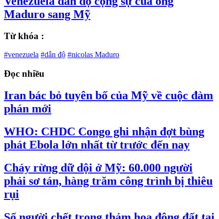
Venezuela dẫn độ cộng sự của ông
Maduro sang Mỹ
Từ khóa :
#venezuela
#dẫn độ
#nicolas Maduro
Đọc nhiều
Iran bác bỏ tuyên bố của Mỹ về cuộc đàm
phán mới
WHO: CHDC Congo ghi nhận đợt bùng
phát Ebola lớn nhất từ trước đến nay
Cháy rừng dữ dội ở Mỹ: 60.000 người
phải sơ tán, hàng trăm công trình bị thiêu
rụi
Số người chết trong thảm họa động đất tại