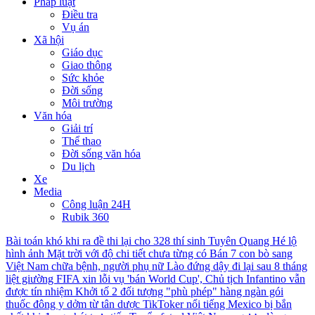
Pháp luật
Điều tra
Vụ án
Xã hội
Giáo dục
Giao thông
Sức khỏe
Đời sống
Môi trường
Văn hóa
Giải trí
Thể thao
Đời sống văn hóa
Du lịch
Xe
Media
Công luận 24H
Rubik 360
Bài toán khó khi ra đề thi lại cho 328 thí sinh Tuyên Quang
Hé lộ
hình ảnh Mặt trời với độ chi tiết chưa từng có
Bán 7 con bò sang
Việt Nam chữa bệnh, người phụ nữ Lào đứng dậy đi lại sau 8 tháng
liệt giường
FIFA xin lỗi vụ 'bán World Cup', Chủ tịch Infantino vẫn
được tín nhiệm
Khởi tố 2 đối tượng "phù phép" hàng ngàn gói
thuốc đông y dởm từ tân dược
TikToker nổi tiếng Mexico bị bắn