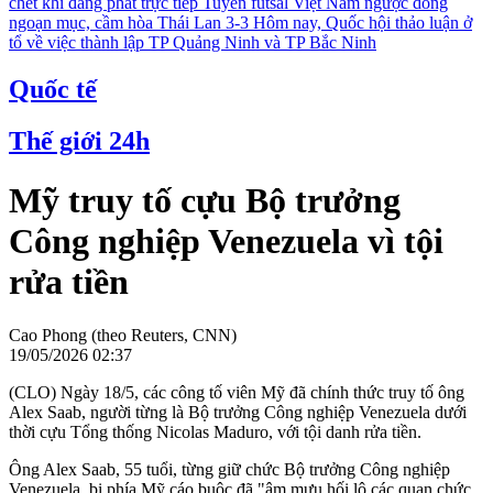
chết khi đang phát trực tiếp
Tuyển futsal Việt Nam ngược dòng
ngoạn mục, cầm hòa Thái Lan 3-3
Hôm nay, Quốc hội thảo luận ở
tổ về việc thành lập TP Quảng Ninh và TP Bắc Ninh
Quốc tế
Thế giới 24h
Mỹ truy tố cựu Bộ trưởng
Công nghiệp Venezuela vì tội
rửa tiền
Cao Phong (theo Reuters, CNN)
19/05/2026 02:37
(CLO) Ngày 18/5, các công tố viên Mỹ đã chính thức truy tố ông
Alex Saab, người từng là Bộ trưởng Công nghiệp Venezuela dưới
thời cựu Tổng thống Nicolas Maduro, với tội danh rửa tiền.
Ông Alex Saab, 55 tuổi, từng giữ chức Bộ trưởng Công nghiệp
Venezuela, bị phía Mỹ cáo buộc đã "âm mưu hối lộ các quan chức