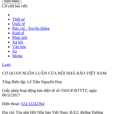
Xem thêm
Cỡ chữ bài viết:
Thời sự
Quốc tế
Báo chí - Truyền thông
Kinh tế
Pháp luật
Xã hội
Văn hóa
Xe
Media
Logo
CƠ QUAN NGÔN LUẬN CỦA HỘI NHÀ BÁO VIỆT NAM
Tổng Biên tập: Lê Trần Nguyên Huy
Giấy phép hoạt động báo điện tử số 550/GP-BTTTT, ngày
06/11/2017
Điện thoại:
024.32242364
Địa chỉ:
Tòa nhà Hội Nhà báo Việt Nam, lô E2, đường Dương