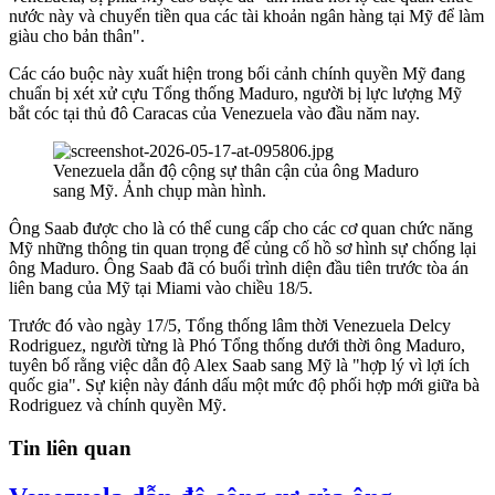
nước này và chuyển tiền qua các tài khoản ngân hàng tại Mỹ để làm
giàu cho bản thân".
Các cáo buộc này xuất hiện trong bối cảnh chính quyền Mỹ đang
chuẩn bị xét xử cựu Tổng thống Maduro, người bị lực lượng Mỹ
bắt cóc tại thủ đô Caracas của Venezuela vào đầu năm nay.
Venezuela dẫn độ cộng sự thân cận của ông Maduro
sang Mỹ. Ảnh chụp màn hình.
Ông Saab được cho là có thể cung cấp cho các cơ quan chức năng
Mỹ những thông tin quan trọng để củng cố hồ sơ hình sự chống lại
ông Maduro. Ông Saab đã có buổi trình diện đầu tiên trước tòa án
liên bang của Mỹ tại Miami vào chiều 18/5.
Trước đó vào ngày 17/5, Tổng thống lâm thời Venezuela Delcy
Rodriguez, người từng là Phó Tổng thống dưới thời ông Maduro,
tuyên bố rằng việc dẫn độ Alex Saab sang Mỹ là "hợp lý vì lợi ích
quốc gia". Sự kiện này đánh dấu một mức độ phối hợp mới giữa bà
Rodriguez và chính quyền Mỹ.
Tin liên quan