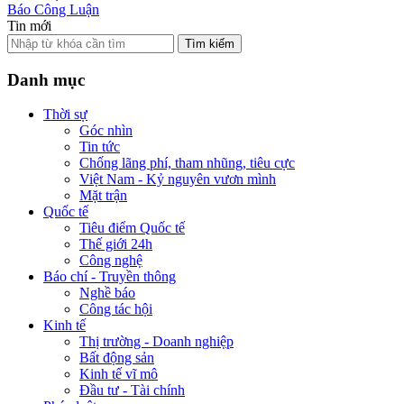
Báo Công Luận
Tin mới
Tìm kiếm
Danh mục
Thời sự
Góc nhìn
Tin tức
Chống lãng phí, tham nhũng, tiêu cực
Việt Nam - Kỷ nguyên vươn mình
Mặt trận
Quốc tế
Tiêu điểm Quốc tế
Thế giới 24h
Công nghệ
Báo chí - Truyền thông
Nghề báo
Công tác hội
Kinh tế
Thị trường - Doanh nghiệp
Bất động sản
Kinh tế vĩ mô
Đầu tư - Tài chính