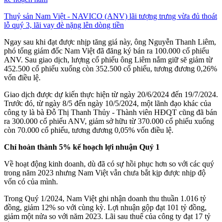
Thuỷ sản Nam Việt - NAVICO (ANV) lãi tượng trưng vừa đủ thoát
lỗ quý 3, lãi vay đè nặng lên dòng tiền
Ngay sau khi đạt được nhịp tăng giá này, ông Nguyễn Thanh Liêm,
phó tổng giám đốc Nam Việt đã đăng ký bán ra 100.000 cổ phiếu
ANV. Sau giao dịch, lượng cổ phiếu ông Liêm nắm giữ sẽ giảm từ
452.500 cổ phiếu xuống còn 352.500 cổ phiếu, tương đương 0,26%
vốn điều lệ.
Giao dịch được dự kiến thực hiện từ ngày 20/6/2024 đến 19/7/2024.
Trước đó, từ ngày 8/5 đến ngày 10/5/2024, một lãnh đạo khác của
công ty là bà Đỗ Thị Thanh Thủy - Thành viên HĐQT cũng đã bán
ra 300.000 cổ phiếu ANV, giảm sở hữu từ 370.000 cổ phiếu xuống
còn 70.000 cổ phiếu, tương đương 0,05% vốn điều lệ.
Chỉ hoàn thành 5% kế hoạch lợi nhuận Quý 1
Về hoạt động kinh doanh, dù đã có sự hồi phục hơn so với các quý
trong năm 2023 nhưng Nam Việt vẫn chưa bắt kịp được nhịp độ
vốn có của mình.
Trong Quý 1/2024, Nam Việt ghi nhận doanh thu thuần 1.016 tỷ
đồng, giảm 12% so với cùng kỳ. Lợi nhuận gộp đạt 101 tỷ đồng,
giảm một nửa so với năm 2023. Lãi sau thuế của công ty đạt 17 tỷ