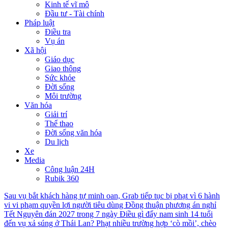
Kinh tế vĩ mô
Đầu tư - Tài chính
Pháp luật
Điều tra
Vụ án
Xã hội
Giáo dục
Giao thông
Sức khỏe
Đời sống
Môi trường
Văn hóa
Giải trí
Thể thao
Đời sống văn hóa
Du lịch
Xe
Media
Công luận 24H
Rubik 360
Sau vụ bắt khách hàng tự minh oan, Grab tiếp tục bị phạt vì 6 hành
vi vi phạm quyền lợi người tiêu dùng
Đồng thuận phương án nghỉ
Tết Nguyên đán 2027 trong 7 ngày
Điều gì đẩy nam sinh 14 tuổi
đến vụ xả súng ở Thái Lan?
Phạt nhiều trường hợp ‘cò mồi’, chèo