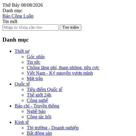
Thứ Bảy 08/08/2026
Danh mục
Báo Công Luận
Tin mới
Tìm kiếm
Danh mục
Thời sự
Góc nhìn
Tin tức
Chống lãng phí, tham nhũng, tiêu cực
Việt Nam - Kỷ nguyên vươn mình
Mặt trận
Quốc tế
Tiêu điểm Quốc tế
Thế giới 24h
Công nghệ
Báo chí - Truyền thông
Nghề báo
Công tác hội
Kinh tế
Thị trường - Doanh nghiệp
Bất động sản