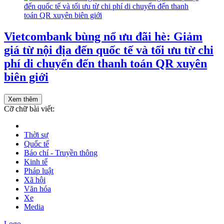
Vietcombank bùng nổ ưu đãi hè: Giảm
giá từ nội địa đến quốc tế và tối ưu từ chi
phí di chuyển đến thanh toán QR xuyên
biên giới
Xem thêm
Cỡ chữ bài viết:
Thời sự
Quốc tế
Báo chí - Truyền thông
Kinh tế
Pháp luật
Xã hội
Văn hóa
Xe
Media
Logo