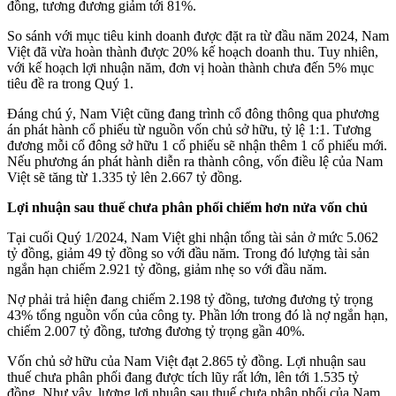
đồng, tương đương giảm tới 81%.
So sánh với mục tiêu kinh doanh được đặt ra từ đầu năm 2024, Nam
Việt đã vừa hoàn thành được 20% kế hoạch doanh thu. Tuy nhiên,
với kế hoạch lợi nhuận năm, đơn vị hoàn thành chưa đến 5% mục
tiêu đề ra trong Quý 1.
Đáng chú ý, Nam Việt cũng đang trình cổ đông thông qua phương
án phát hành cổ phiếu từ nguồn vốn chủ sở hữu, tỷ lệ 1:1. Tương
đương mỗi cổ đông sở hữu 1 cổ phiếu sẽ nhận thêm 1 cổ phiếu mới.
Nếu phương án phát hành diễn ra thành công, vốn điều lệ của Nam
Việt sẽ tăng từ 1.335 tỷ lên 2.667 tỷ đồng.
Lợi nhuận sau thuế chưa phân phối chiếm hơn nửa vốn chủ
Tại cuối Quý 1/2024, Nam Việt ghi nhận tổng tài sản ở mức 5.062
tỷ đồng, giảm 49 tỷ đồng so với đầu năm. Trong đó lượng tài sản
ngắn hạn chiếm 2.921 tỷ đồng, giảm nhẹ so với đầu năm.
Nợ phải trả hiện đang chiếm 2.198 tỷ đồng, tương đương tỷ trọng
43% tổng nguồn vốn của công ty. Phần lớn trong đó là nợ ngắn hạn,
chiếm 2.007 tỷ đồng, tương đương tỷ trọng gần 40%.
Vốn chủ sở hữu của Nam Việt đạt 2.865 tỷ đồng. Lợi nhuận sau
thuế chưa phân phối đang được tích lũy rất lớn, lên tới 1.535 tỷ
đồng. Như vậy, lượng lợi nhuận sau thuế chưa phân phối của Nam