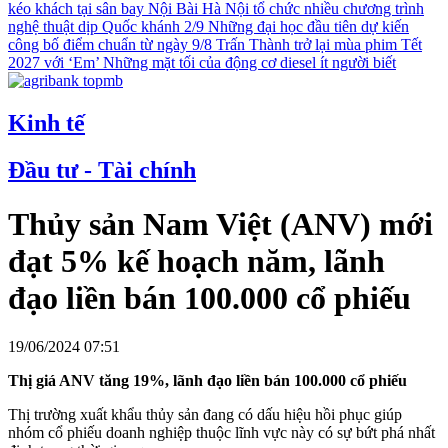
kéo khách tại sân bay Nội Bài
Hà Nội tổ chức nhiều chương trình
nghệ thuật dịp Quốc khánh 2/9
Những đại học đầu tiên dự kiến
công bố điểm chuẩn từ ngày 9/8
Trấn Thành trở lại mùa phim Tết
2027 với ‘Em’
Những mặt tối của động cơ diesel ít người biết
Kinh tế
Đầu tư - Tài chính
Thủy sản Nam Việt (ANV) mới
đạt 5% kế hoạch năm, lãnh
đạo liền bán 100.000 cổ phiếu
19/06/2024 07:51
Thị giá ANV tăng 19%, lãnh đạo liền bán 100.000 cổ phiếu
Thị trường xuất khẩu thủy sản đang có dấu hiệu hồi phục giúp
nhóm cổ phiếu doanh nghiệp thuộc lĩnh vực này có sự bứt phá nhất