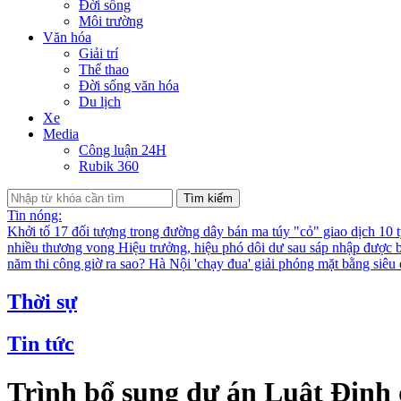
Đời sống
Môi trường
Văn hóa
Giải trí
Thể thao
Đời sống văn hóa
Du lịch
Xe
Media
Công luận 24H
Rubik 360
Tìm kiếm
Tin nóng:
Khởi tố 17 đối tượng trong đường dây bán ma túy "cỏ" giao dịch 10 
nhiều thương vong
Hiệu trưởng, hiệu phó dôi dư sau sáp nhập được bố
năm thi công giờ ra sao?
Hà Nội 'chạy đua' giải phóng mặt bằng siê
Thời sự
Tin tức
Trình bổ sung dự án Luật Định 