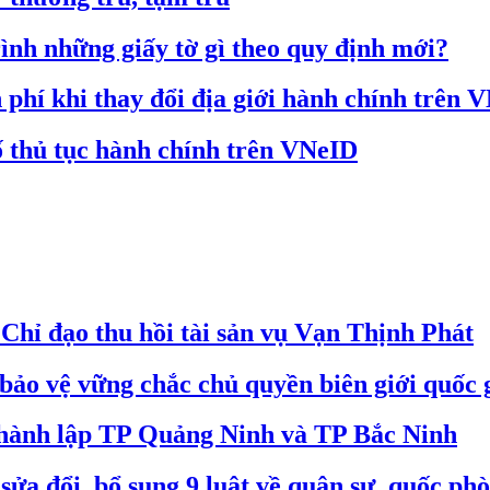
rình những giấy tờ gì theo quy định mới?
phí khi thay đổi địa giới hành chính trên 
 thủ tục hành chính trên VNeID
hỉ đạo thu hồi tài sản vụ Vạn Thịnh Phát
bảo vệ vững chắc chủ quyền biên giới quốc 
 thành lập TP Quảng Ninh và TP Bắc Ninh
ửa đổi, bổ sung 9 luật về quân sự, quốc ph