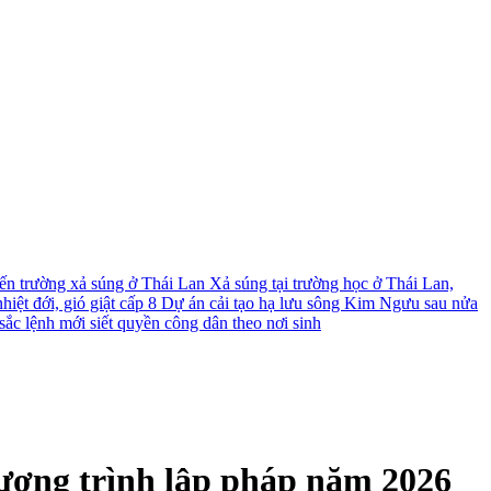
́n trường xả súng ở Thái Lan
Xả súng tại trường học ở Thái Lan,
iệt đới, gió giật cấp 8
Dự án cải tạo hạ lưu sông Kim Ngưu sau nửa
ắc lệnh mới siết quyền công dân theo nơi sinh
hương trình lập pháp năm 2026