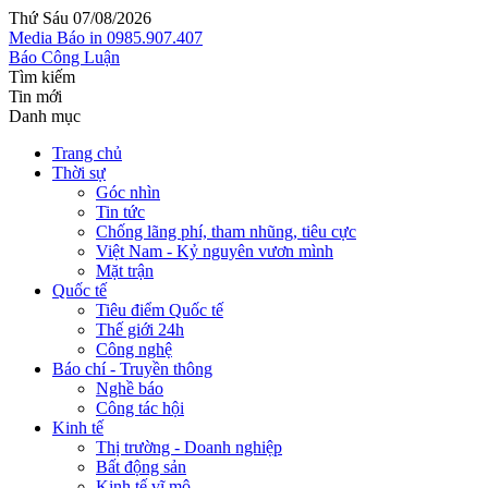
Thứ Sáu 07/08/2026
Media
Báo in
0985.907.407
Báo Công Luận
Tìm kiếm
Tin mới
Danh mục
Trang chủ
Thời sự
Góc nhìn
Tin tức
Chống lãng phí, tham nhũng, tiêu cực
Việt Nam - Kỷ nguyên vươn mình
Mặt trận
Quốc tế
Tiêu điểm Quốc tế
Thế giới 24h
Công nghệ
Báo chí - Truyền thông
Nghề báo
Công tác hội
Kinh tế
Thị trường - Doanh nghiệp
Bất động sản
Kinh tế vĩ mô