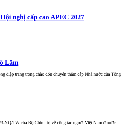
ụ Hội nghị cấp cao APEC 2027
 Tô Lâm
thông điệp trang trọng chào đón chuyến thăm cấp Nhà nước của Tổng
số 23-NQ/TW của Bộ Chính trị về công tác người Việt Nam ở nước