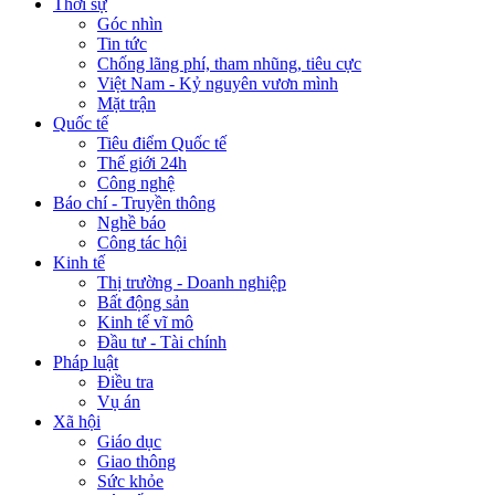
Thời sự
Góc nhìn
Tin tức
Chống lãng phí, tham nhũng, tiêu cực
Việt Nam - Kỷ nguyên vươn mình
Mặt trận
Quốc tế
Tiêu điểm Quốc tế
Thế giới 24h
Công nghệ
Báo chí - Truyền thông
Nghề báo
Công tác hội
Kinh tế
Thị trường - Doanh nghiệp
Bất động sản
Kinh tế vĩ mô
Đầu tư - Tài chính
Pháp luật
Điều tra
Vụ án
Xã hội
Giáo dục
Giao thông
Sức khỏe