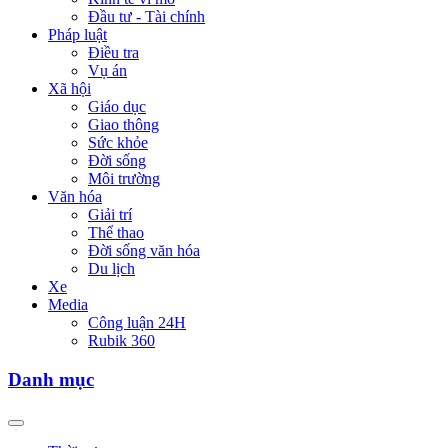
Đầu tư - Tài chính
Pháp luật
Điều tra
Vụ án
Xã hội
Giáo dục
Giao thông
Sức khỏe
Đời sống
Môi trường
Văn hóa
Giải trí
Thể thao
Đời sống văn hóa
Du lịch
Xe
Media
Công luận 24H
Rubik 360
Danh mục