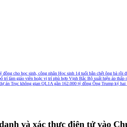
tỷ đồng cho học sinh, công nhân
Học sinh 14 tuổi bắn chết ông bà rồi đê
 trí làm giáo viên hoặc vị trí phù hợp
Vịnh Bắc Bộ xuất hiện áp thấp nh
u dự án Trục không gian QL1A gần 162.000 tỷ đồng
Ông Trump ký hai s
danh và xác thực điện tử vào C