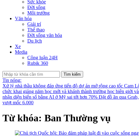
Sức khỏe
Đời sống
Môi trường
Văn hóa
Giải trí
Thể thao
Đời sống văn hóa
Du lịch
Xe
Media
Công luận 24H
Rubik 360
Tìm kiếm
Tin nóng:
Xử lý nhà thầu không đáp ứng tiến độ dự án mở rộng cao tốc Cam L
chức khai giảng năm học mới và khánh thành trường học biên giới v
nhận diện biển số bằng AI ở Mỹ sai tới hơn 70%
Đặt đồ ăn qua Grab, 
vượt mốc 6.000
Từ khóa: Ban Thường vụ