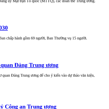
Đảng ủy Mặt trận Tổ quốc (MTTQ), các đoàn thể Trung ương.
030
h Ban chấp hành gồm 69 người, Ban Thường vụ 15 người.
cơ quan Đảng Trung ương
ơ quan Đảng Trung ương để cho ý kiến vào dự thảo văn kiện,
 uỷ Công an Trung ương