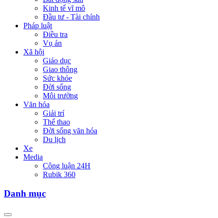
Kinh tế vĩ mô
Đầu tư - Tài chính
Pháp luật
Điều tra
Vụ án
Xã hội
Giáo dục
Giao thông
Sức khỏe
Đời sống
Môi trường
Văn hóa
Giải trí
Thể thao
Đời sống văn hóa
Du lịch
Xe
Media
Công luận 24H
Rubik 360
Danh mục