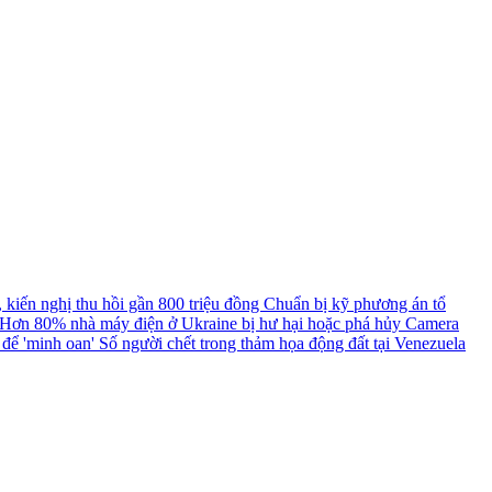
, kiến nghị thu hồi gần 800 triệu đồng
Chuẩn bị kỹ phương án tổ
Hơn 80% nhà máy điện ở Ukraine bị hư hại hoặc phá hủy
Camera
a để 'minh oan'
Số người chết trong thảm họa động đất tại Venezuela