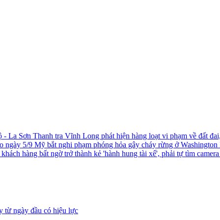
ộ - La Sơn
Thanh tra Vĩnh Long phát hiện hàng loạt vi phạm về đất đai
ào ngày 5/9
Mỹ bắt nghi phạm phóng hỏa gây cháy rừng ở Washington
khách hàng bất ngờ trở thành kẻ 'hành hung tài xế', phải tự tìm camer