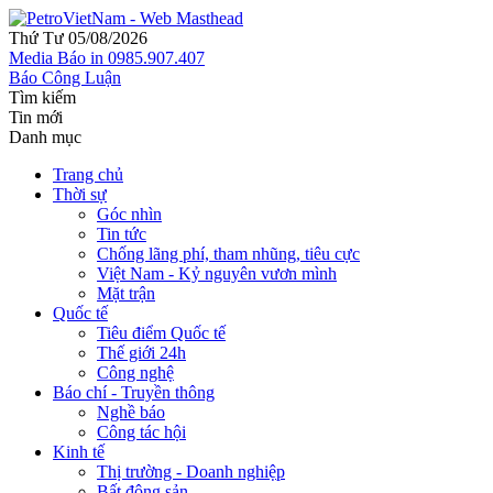
Thứ Tư 05/08/2026
Media
Báo in
0985.907.407
Báo Công Luận
Tìm kiếm
Tin mới
Danh mục
Trang chủ
Thời sự
Góc nhìn
Tin tức
Chống lãng phí, tham nhũng, tiêu cực
Việt Nam - Kỷ nguyên vươn mình
Mặt trận
Quốc tế
Tiêu điểm Quốc tế
Thế giới 24h
Công nghệ
Báo chí - Truyền thông
Nghề báo
Công tác hội
Kinh tế
Thị trường - Doanh nghiệp
Bất động sản