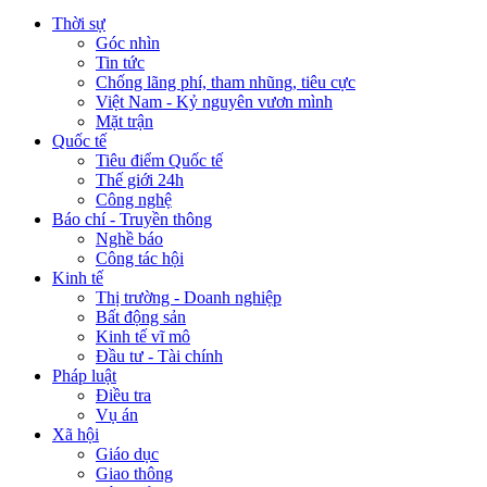
Thời sự
Góc nhìn
Tin tức
Chống lãng phí, tham nhũng, tiêu cực
Việt Nam - Kỷ nguyên vươn mình
Mặt trận
Quốc tế
Tiêu điểm Quốc tế
Thế giới 24h
Công nghệ
Báo chí - Truyền thông
Nghề báo
Công tác hội
Kinh tế
Thị trường - Doanh nghiệp
Bất động sản
Kinh tế vĩ mô
Đầu tư - Tài chính
Pháp luật
Điều tra
Vụ án
Xã hội
Giáo dục
Giao thông