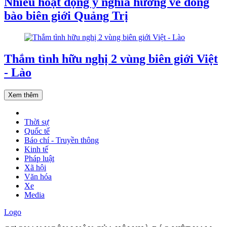
Nhiều hoạt động ý nghĩa hướng về đồng
bào biên giới Quảng Trị
Thắm tình hữu nghị 2 vùng biên giới Việt
- Lào
Xem thêm
Thời sự
Quốc tế
Báo chí - Truyền thông
Kinh tế
Pháp luật
Xã hội
Văn hóa
Xe
Media
Logo