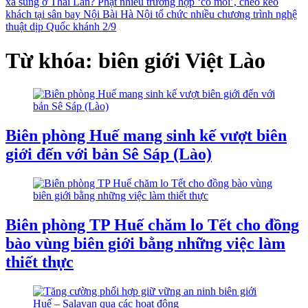
xả súng ở Thái Lan?
Phạt nhiều trường hợp ‘cò mồi’, chèo kéo
khách tại sân bay Nội Bài
Hà Nội tổ chức nhiều chương trình nghệ
thuật dịp Quốc khánh 2/9
Từ khóa: biên giới Việt Lào
Biên phòng Huế mang sinh kế vượt biên
giới đến với bản Sê Sáp (Lào)
Biên phòng TP Huế chăm lo Tết cho đồng
bào vùng biên giới bằng những việc làm
thiết thực