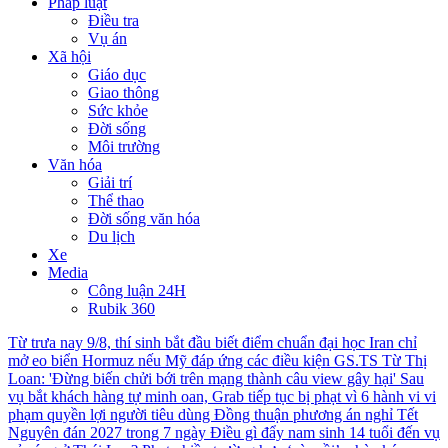
Pháp luật
Điều tra
Vụ án
Xã hội
Giáo dục
Giao thông
Sức khỏe
Đời sống
Môi trường
Văn hóa
Giải trí
Thể thao
Đời sống văn hóa
Du lịch
Xe
Media
Công luận 24H
Rubik 360
Từ trưa nay 9/8, thí sinh bắt đầu biết điểm chuẩn đại học
Iran chỉ
mở eo biển Hormuz nếu Mỹ đáp ứng các điều kiện
GS.TS Từ Thị
Loan: 'Đừng biến chửi bới trên mạng thành câu view gây hại'
Sau
vụ bắt khách hàng tự minh oan, Grab tiếp tục bị phạt vì 6 hành vi vi
phạm quyền lợi người tiêu dùng
Đồng thuận phương án nghỉ Tết
Nguyên đán 2027 trong 7 ngày
Điều gì đẩy nam sinh 14 tuổi đến vụ