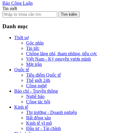
Báo Công Luận
Tin mới
Tìm kiếm
Danh mục
Thời sự
Góc nhìn
Tin tức
Chống lãng phí, tham nhũng, tiêu cực
Việt Nam - Kỷ nguyên vươn mình
Mặt trận
Quốc tế
Tiêu điểm Quốc tế
Thế giới 24h
Công nghệ
Báo chí - Truyền thông
Nghề báo
Công tác hội
Kinh tế
Thị trường - Doanh nghiệp
Bất động sản
Kinh tế vĩ mô
Đầu tư - Tài chính