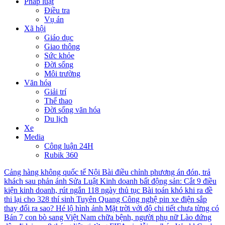
Pháp luật
Điều tra
Vụ án
Xã hội
Giáo dục
Giao thông
Sức khỏe
Đời sống
Môi trường
Văn hóa
Giải trí
Thể thao
Đời sống văn hóa
Du lịch
Xe
Media
Công luận 24H
Rubik 360
Cảng hàng không quốc tế Nội Bài điều chỉnh phương án đón, trả
khách sau phản ánh
Sửa Luật Kinh doanh bất động sản: Cắt 9 điều
kiện kinh doanh, rút ngắn 118 ngày thủ tục
Bài toán khó khi ra đề
thi lại cho 328 thí sinh Tuyên Quang
Công nghệ pin xe điện sắp
thay đổi ra sao?
Hé lộ hình ảnh Mặt trời với độ chi tiết chưa từng có
Bán 7 con bò sang Việt Nam chữa bệnh, người phụ nữ Lào đứng