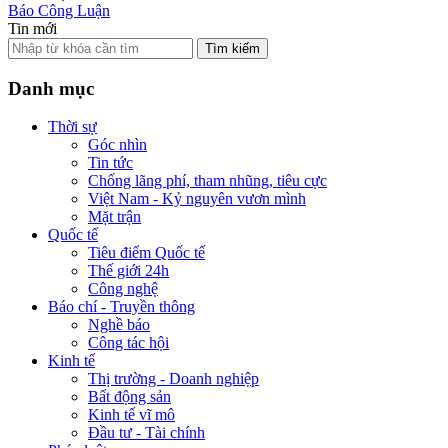
Báo Công Luận
Tin mới
Tìm kiếm
Danh mục
Thời sự
Góc nhìn
Tin tức
Chống lãng phí, tham nhũng, tiêu cực
Việt Nam - Kỷ nguyên vươn mình
Mặt trận
Quốc tế
Tiêu điểm Quốc tế
Thế giới 24h
Công nghệ
Báo chí - Truyền thông
Nghề báo
Công tác hội
Kinh tế
Thị trường - Doanh nghiệp
Bất động sản
Kinh tế vĩ mô
Đầu tư - Tài chính