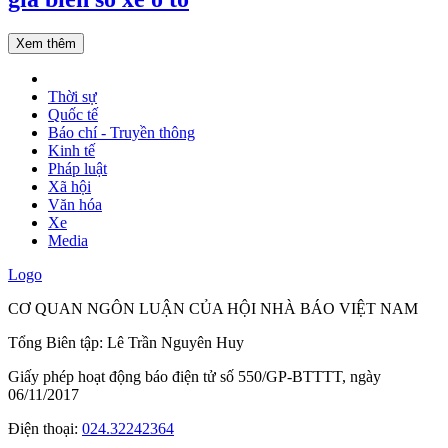
Xem thêm
Thời sự
Quốc tế
Báo chí - Truyền thông
Kinh tế
Pháp luật
Xã hội
Văn hóa
Xe
Media
Logo
CƠ QUAN NGÔN LUẬN CỦA HỘI NHÀ BÁO VIỆT NAM
Tổng Biên tập: Lê Trần Nguyên Huy
Giấy phép hoạt động báo điện tử số 550/GP-BTTTT, ngày
06/11/2017
Điện thoại:
024.32242364