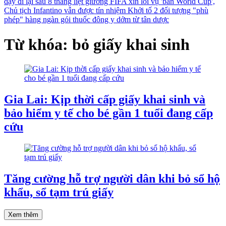
dậy đi lại sau 8 tháng liệt giường
FIFA xin lỗi vụ 'bán World Cup',
Chủ tịch Infantino vẫn được tín nhiệm
Khởi tố 2 đối tượng "phù
phép" hàng ngàn gói thuốc đông y dởm từ tân dược
Từ khóa: bỏ giấy khai sinh
Gia Lai: Kịp thời cấp giấy khai sinh và
bảo hiểm y tế cho bé gần 1 tuổi đang cấp
cứu
Tăng cường hỗ trợ người dân khi bỏ sổ hộ
khẩu, sổ tạm trú giấy
Xem thêm