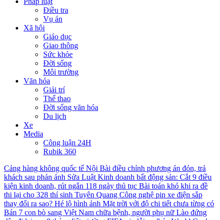
Pháp luật
Điều tra
Vụ án
Xã hội
Giáo dục
Giao thông
Sức khỏe
Đời sống
Môi trường
Văn hóa
Giải trí
Thể thao
Đời sống văn hóa
Du lịch
Xe
Media
Công luận 24H
Rubik 360
Cảng hàng không quốc tế Nội Bài điều chỉnh phương án đón, trả
khách sau phản ánh
Sửa Luật Kinh doanh bất động sản: Cắt 9 điều
kiện kinh doanh, rút ngắn 118 ngày thủ tục
Bài toán khó khi ra đề
thi lại cho 328 thí sinh Tuyên Quang
Công nghệ pin xe điện sắp
thay đổi ra sao?
Hé lộ hình ảnh Mặt trời với độ chi tiết chưa từng có
Bán 7 con bò sang Việt Nam chữa bệnh, người phụ nữ Lào đứng