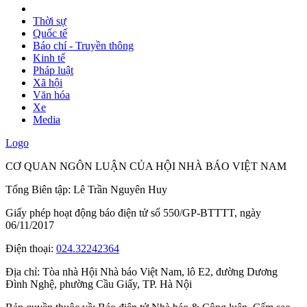
Thời sự
Quốc tế
Báo chí - Truyền thông
Kinh tế
Pháp luật
Xã hội
Văn hóa
Xe
Media
Logo
CƠ QUAN NGÔN LUẬN CỦA HỘI NHÀ BÁO VIỆT NAM
Tổng Biên tập: Lê Trần Nguyên Huy
Giấy phép hoạt động báo điện tử số 550/GP-BTTTT, ngày
06/11/2017
Điện thoại:
024.32242364
Địa chỉ:
Tòa nhà Hội Nhà báo Việt Nam, lô E2, đường Dương
Đình Nghệ, phường Cầu Giấy, TP. Hà Nội