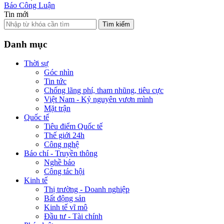
Báo Công Luận
Tin mới
Tìm kiếm
Danh mục
Thời sự
Góc nhìn
Tin tức
Chống lãng phí, tham nhũng, tiêu cực
Việt Nam - Kỷ nguyên vươn mình
Mặt trận
Quốc tế
Tiêu điểm Quốc tế
Thế giới 24h
Công nghệ
Báo chí - Truyền thông
Nghề báo
Công tác hội
Kinh tế
Thị trường - Doanh nghiệp
Bất động sản
Kinh tế vĩ mô
Đầu tư - Tài chính