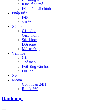
Kinh tế vĩ mô
Đầu tư - Tài chính
Pháp luật
Điều tra
Vụ án
Xã hội
Giáo dục
Giao thông
Sức khỏe
Đời sống
Môi trường
Văn hóa
Giải trí
Thể thao
Đời sống văn hóa
Du lịch
Xe
Media
Công luận 24H
Rubik 360
Danh mục