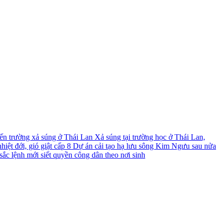
́n trường xả súng ở Thái Lan
Xả súng tại trường học ở Thái Lan,
iệt đới, gió giật cấp 8
Dự án cải tạo hạ lưu sông Kim Ngưu sau nửa
ắc lệnh mới siết quyền công dân theo nơi sinh