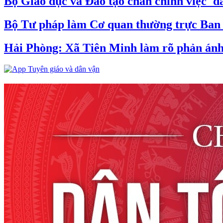
Bộ Giáo dục và Đào tạo chấn chỉnh việc 'đá
Bộ Tư pháp làm Cơ quan thường trực Ban C
Hải Phòng: Xã Tiên Minh làm rõ phản ánh v