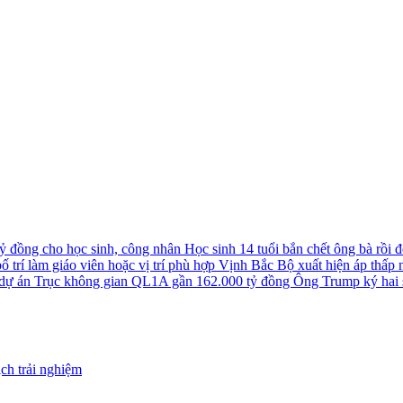
tỷ đồng cho học sinh, công nhân
Học sinh 14 tuổi bắn chết ông bà rồi đê
 trí làm giáo viên hoặc vị trí phù hợp
Vịnh Bắc Bộ xuất hiện áp thấp nh
u dự án Trục không gian QL1A gần 162.000 tỷ đồng
Ông Trump ký hai s