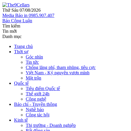
Thứ Sáu 07/08/2026
Media
Báo in
0985.907.407
Báo Công Luận
Tìm kiếm
Tin mới
Danh mục
Trang chủ
Thời sự
Góc nhìn
Tin tức
Chống lãng phí, tham nhũng, tiêu cực
Việt Nam - Kỷ nguyên vươn mình
Mặt trận
Quốc tế
Tiêu điểm Quốc tế
Thế giới 24h
Công nghệ
Báo chí - Truyền thông
Nghề báo
Công tác hội
Kinh tế
Thị trường - Doanh nghiệp
Bất động sản