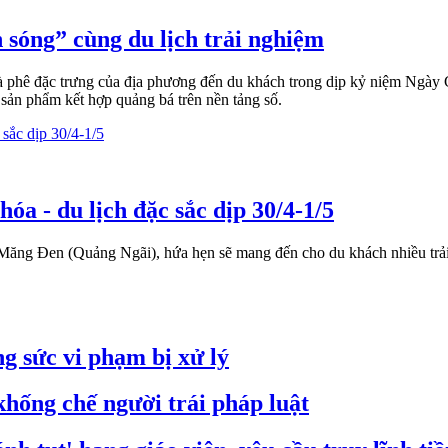
 sóng” cùng du lịch trải nghiệm
 phê đặc trưng của địa phương đến du khách trong dịp kỷ niệm Ngày
 sản phẩm kết hợp quảng bá trên nền tảng số.
a - du lịch đặc sắc dịp 30/4-1/5
ã Măng Đen (Quảng Ngãi), hứa hẹn sẽ mang đến cho du khách nhiều trải
g sức vi phạm bị xử lý
hống chế người trái pháp luật