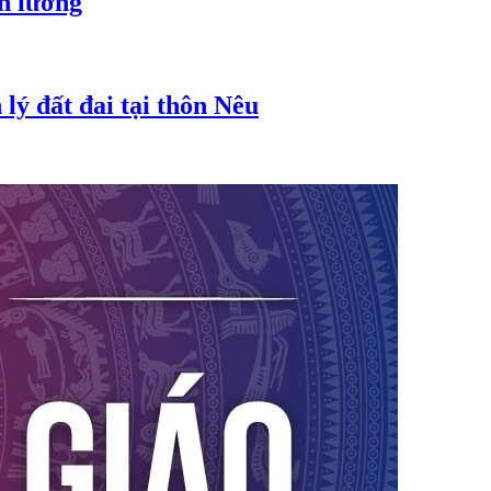
ền lương
lý đất đai tại thôn Nêu