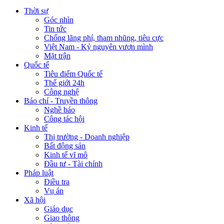
Thời sự
Góc nhìn
Tin tức
Chống lãng phí, tham nhũng, tiêu cực
Việt Nam - Kỷ nguyên vươn mình
Mặt trận
Quốc tế
Tiêu điểm Quốc tế
Thế giới 24h
Công nghệ
Báo chí - Truyền thông
Nghề báo
Công tác hội
Kinh tế
Thị trường - Doanh nghiệp
Bất động sản
Kinh tế vĩ mô
Đầu tư - Tài chính
Pháp luật
Điều tra
Vụ án
Xã hội
Giáo dục
Giao thông