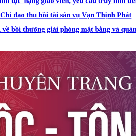
nh tụt' hạng giáo viên, yêu cầu truy lĩnh ti
hỉ đạo thu hồi tài sản vụ Vạn Thịnh Phát
ề bồi thường giải phóng mặt bằng và quản 