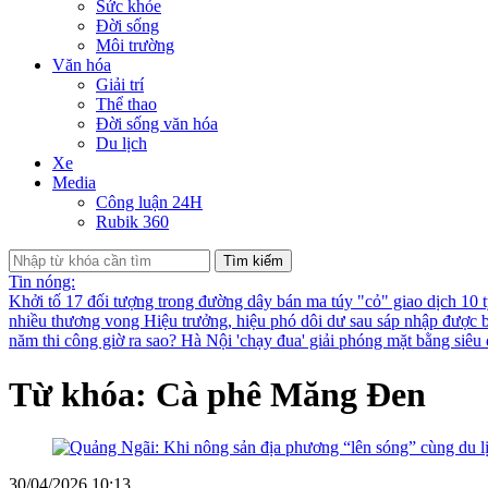
Sức khỏe
Đời sống
Môi trường
Văn hóa
Giải trí
Thể thao
Đời sống văn hóa
Du lịch
Xe
Media
Công luận 24H
Rubik 360
Tìm kiếm
Tin nóng:
Khởi tố 17 đối tượng trong đường dây bán ma túy "cỏ" giao dịch 10 
nhiều thương vong
Hiệu trưởng, hiệu phó dôi dư sau sáp nhập được bố
năm thi công giờ ra sao?
Hà Nội 'chạy đua' giải phóng mặt bằng siê
Từ khóa: Cà phê Măng Đen
30/04/2026 10:13