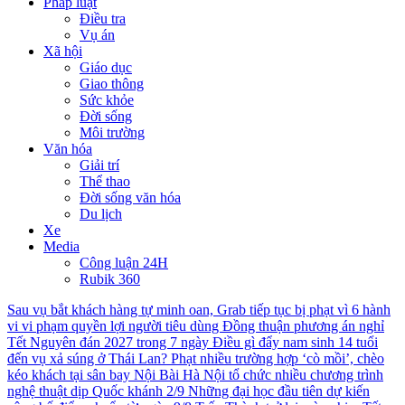
Pháp luật
Điều tra
Vụ án
Xã hội
Giáo dục
Giao thông
Sức khỏe
Đời sống
Môi trường
Văn hóa
Giải trí
Thể thao
Đời sống văn hóa
Du lịch
Xe
Media
Công luận 24H
Rubik 360
Sau vụ bắt khách hàng tự minh oan, Grab tiếp tục bị phạt vì 6 hành
vi vi phạm quyền lợi người tiêu dùng
Đồng thuận phương án nghỉ
Tết Nguyên đán 2027 trong 7 ngày
Điều gì đẩy nam sinh 14 tuổi
đến vụ xả súng ở Thái Lan?
Phạt nhiều trường hợp ‘cò mồi’, chèo
kéo khách tại sân bay Nội Bài
Hà Nội tổ chức nhiều chương trình
nghệ thuật dịp Quốc khánh 2/9
Những đại học đầu tiên dự kiến