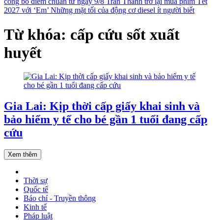
công bố điểm chuẩn từ ngày 9/8
Trấn Thành trở lại mùa phim Tết
2027 với ‘Em’
Những mặt tối của động cơ diesel ít người biết
Từ khóa: cấp cứu sốt xuất
huyết
Gia Lai: Kịp thời cấp giấy khai sinh và
bảo hiểm y tế cho bé gần 1 tuổi đang cấp
cứu
Xem thêm
Thời sự
Quốc tế
Báo chí - Truyền thông
Kinh tế
Pháp luật