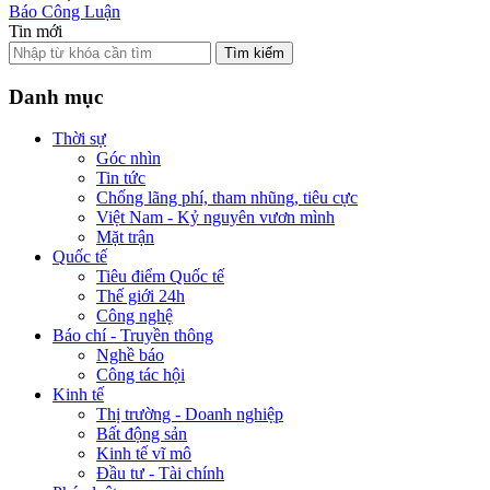
Báo Công Luận
Tin mới
Tìm kiếm
Danh mục
Thời sự
Góc nhìn
Tin tức
Chống lãng phí, tham nhũng, tiêu cực
Việt Nam - Kỷ nguyên vươn mình
Mặt trận
Quốc tế
Tiêu điểm Quốc tế
Thế giới 24h
Công nghệ
Báo chí - Truyền thông
Nghề báo
Công tác hội
Kinh tế
Thị trường - Doanh nghiệp
Bất động sản
Kinh tế vĩ mô
Đầu tư - Tài chính