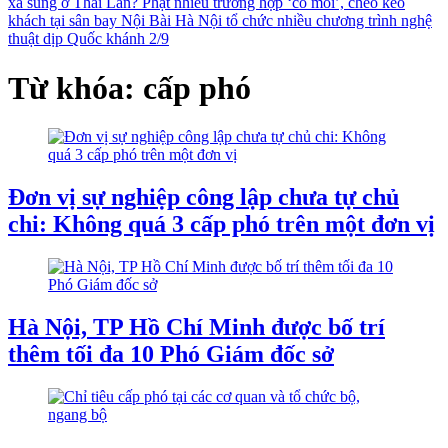
xả súng ở Thái Lan?
Phạt nhiều trường hợp ‘cò mồi’, chèo kéo
khách tại sân bay Nội Bài
Hà Nội tổ chức nhiều chương trình nghệ
thuật dịp Quốc khánh 2/9
Từ khóa: cấp phó
Đơn vị sự nghiệp công lập chưa tự chủ
chi: Không quá 3 cấp phó trên một đơn vị
Hà Nội, TP Hồ Chí Minh được bố trí
thêm tối đa 10 Phó Giám đốc sở