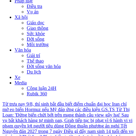
Pháp luật
Điều tra
Vụ án
Xã hội
Giáo dục
Giao thông
Sức khỏe
Đời sống
Môi trường
Văn hóa
Giải trí
Thể thao
Đời sống văn hóa
Du lịch
Xe
Media
Công luận 24H
Rubik 360
Từ trưa nay 9/8, thí sinh bắt đầu biết điểm chuẩn đại học
Iran chỉ
mở eo biển Hormuz nếu Mỹ đáp ứng các điều kiện
GS.TS Từ Thị
Loan: 'Đừng biến chửi bới trên mạng thành câu view gây hại'
Sau
vụ bắt khách hàng tự minh oan, Grab tiếp tục bị phạt vì 6 hành vi vi
phạm quyền lợi người tiêu dùng
Đồng thuận phương án nghỉ Tết
Nguyên đán 2027 trong 7 ngày
Điều gì đẩy nam sinh 14 tuổi đến vụ