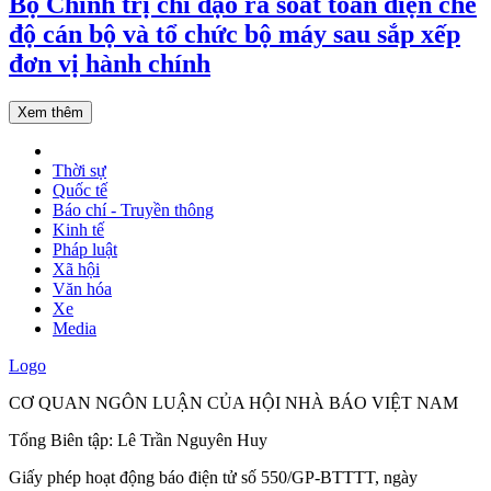
Bộ Chính trị chỉ đạo rà soát toàn diện chế
độ cán bộ và tổ chức bộ máy sau sắp xếp
đơn vị hành chính
Xem thêm
Thời sự
Quốc tế
Báo chí - Truyền thông
Kinh tế
Pháp luật
Xã hội
Văn hóa
Xe
Media
Logo
CƠ QUAN NGÔN LUẬN CỦA HỘI NHÀ BÁO VIỆT NAM
Tổng Biên tập: Lê Trần Nguyên Huy
Giấy phép hoạt động báo điện tử số 550/GP-BTTTT, ngày