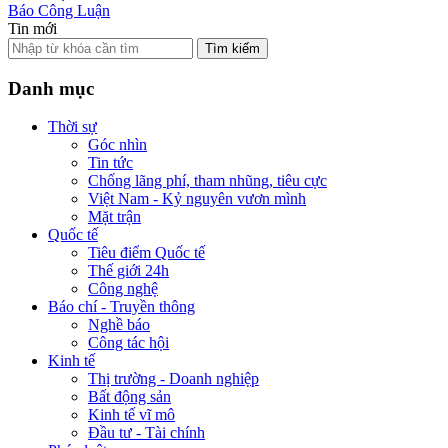
Báo Công Luận
Tin mới
Tìm kiếm
Danh mục
Thời sự
Góc nhìn
Tin tức
Chống lãng phí, tham nhũng, tiêu cực
Việt Nam - Kỷ nguyên vươn mình
Mặt trận
Quốc tế
Tiêu điểm Quốc tế
Thế giới 24h
Công nghệ
Báo chí - Truyền thông
Nghề báo
Công tác hội
Kinh tế
Thị trường - Doanh nghiệp
Bất động sản
Kinh tế vĩ mô
Đầu tư - Tài chính