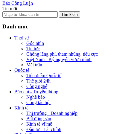
Báo Công Luận
Tin mới
Tìm kiếm
Danh mục
Thời sự
Góc nhìn
Tin tức
Chống lãng phí, tham nhũng, tiêu cực
Việt Nam - Kỷ nguyên vươn mình
Mặt trận
Quốc tế
Tiêu điểm Quốc tế
Thế giới 24h
Công nghệ
Báo chí - Truyền thông
Nghề báo
Công tác hội
Kinh tế
Thị trường - Doanh nghiệp
Bất động sản
Kinh tế vĩ mô
Đầu tư - Tài chính