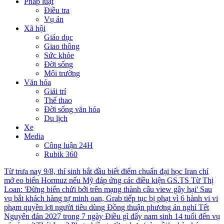
Pháp luật
Điều tra
Vụ án
Xã hội
Giáo dục
Giao thông
Sức khỏe
Đời sống
Môi trường
Văn hóa
Giải trí
Thể thao
Đời sống văn hóa
Du lịch
Xe
Media
Công luận 24H
Rubik 360
Từ trưa nay 9/8, thí sinh bắt đầu biết điểm chuẩn đại học
Iran chỉ
mở eo biển Hormuz nếu Mỹ đáp ứng các điều kiện
GS.TS Từ Thị
Loan: 'Đừng biến chửi bới trên mạng thành câu view gây hại'
Sau
vụ bắt khách hàng tự minh oan, Grab tiếp tục bị phạt vì 6 hành vi vi
phạm quyền lợi người tiêu dùng
Đồng thuận phương án nghỉ Tết
Nguyên đán 2027 trong 7 ngày
Điều gì đẩy nam sinh 14 tuổi đến vụ