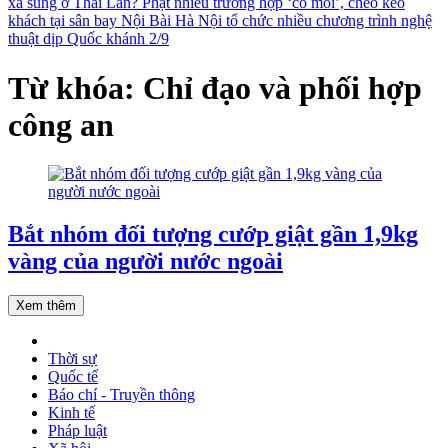
xả súng ở Thái Lan?
Phạt nhiều trường hợp ‘cò mồi’, chèo kéo
khách tại sân bay Nội Bài
Hà Nội tổ chức nhiều chương trình nghệ
thuật dịp Quốc khánh 2/9
Từ khóa: Chỉ đạo và phối hợp
công an
Bắt nhóm đối tượng cướp giật gần 1,9kg
vàng của người nước ngoài
Xem thêm
Thời sự
Quốc tế
Báo chí - Truyền thông
Kinh tế
Pháp luật