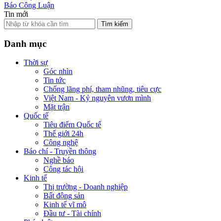
Báo Công Luận
Tin mới
Tìm kiếm
Danh mục
Thời sự
Góc nhìn
Tin tức
Chống lãng phí, tham nhũng, tiêu cực
Việt Nam - Kỷ nguyên vươn mình
Mặt trận
Quốc tế
Tiêu điểm Quốc tế
Thế giới 24h
Công nghệ
Báo chí - Truyền thông
Nghề báo
Công tác hội
Kinh tế
Thị trường - Doanh nghiệp
Bất động sản
Kinh tế vĩ mô
Đầu tư - Tài chính