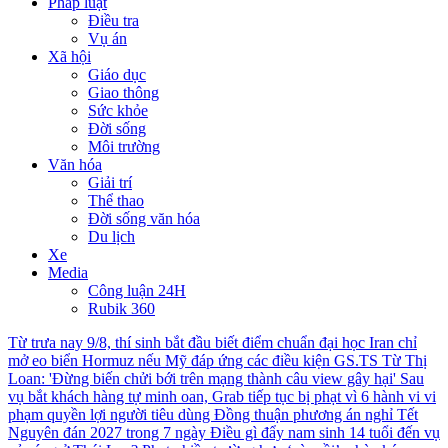
Pháp luật
Điều tra
Vụ án
Xã hội
Giáo dục
Giao thông
Sức khỏe
Đời sống
Môi trường
Văn hóa
Giải trí
Thể thao
Đời sống văn hóa
Du lịch
Xe
Media
Công luận 24H
Rubik 360
Từ trưa nay 9/8, thí sinh bắt đầu biết điểm chuẩn đại học
Iran chỉ
mở eo biển Hormuz nếu Mỹ đáp ứng các điều kiện
GS.TS Từ Thị
Loan: 'Đừng biến chửi bới trên mạng thành câu view gây hại'
Sau
vụ bắt khách hàng tự minh oan, Grab tiếp tục bị phạt vì 6 hành vi vi
phạm quyền lợi người tiêu dùng
Đồng thuận phương án nghỉ Tết
Nguyên đán 2027 trong 7 ngày
Điều gì đẩy nam sinh 14 tuổi đến vụ