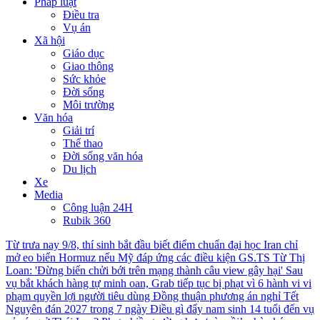
Pháp luật
Điều tra
Vụ án
Xã hội
Giáo dục
Giao thông
Sức khỏe
Đời sống
Môi trường
Văn hóa
Giải trí
Thể thao
Đời sống văn hóa
Du lịch
Xe
Media
Công luận 24H
Rubik 360
Từ trưa nay 9/8, thí sinh bắt đầu biết điểm chuẩn đại học
Iran chỉ
mở eo biển Hormuz nếu Mỹ đáp ứng các điều kiện
GS.TS Từ Thị
Loan: 'Đừng biến chửi bới trên mạng thành câu view gây hại'
Sau
vụ bắt khách hàng tự minh oan, Grab tiếp tục bị phạt vì 6 hành vi vi
phạm quyền lợi người tiêu dùng
Đồng thuận phương án nghỉ Tết
Nguyên đán 2027 trong 7 ngày
Điều gì đẩy nam sinh 14 tuổi đến vụ