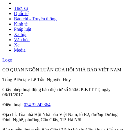
Thời sự
Quốc tế
Báo chí - Truyền thông
Kinh tế
Pháp luật
Xã hội
Văn hóa
Xe
Media
Logo
CƠ QUAN NGÔN LUẬN CỦA HỘI NHÀ BÁO VIỆT NAM
Tổng Biên tập: Lê Trần Nguyên Huy
Giấy phép hoạt động báo điện tử số 550/GP-BTTTT, ngày
06/11/2017
Điện thoại:
024.32242364
Địa chỉ:
Tòa nhà Hội Nhà báo Việt Nam, lô E2, đường Dương
Đình Nghệ, phường Cầu Giấy, TP. Hà Nội
Bản quyền thuộc về: Báo điện tử Nhà báo & Công luận. Cấm sao