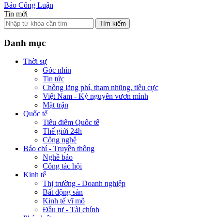
Báo Công Luận
Tin mới
Tìm kiếm
Danh mục
Thời sự
Góc nhìn
Tin tức
Chống lãng phí, tham nhũng, tiêu cực
Việt Nam - Kỷ nguyên vươn mình
Mặt trận
Quốc tế
Tiêu điểm Quốc tế
Thế giới 24h
Công nghệ
Báo chí - Truyền thông
Nghề báo
Công tác hội
Kinh tế
Thị trường - Doanh nghiệp
Bất động sản
Kinh tế vĩ mô
Đầu tư - Tài chính