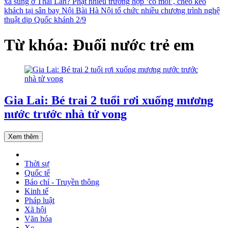
xả súng ở Thái Lan?
Phạt nhiều trường hợp ‘cò mồi’, chèo kéo
khách tại sân bay Nội Bài
Hà Nội tổ chức nhiều chương trình nghệ
thuật dịp Quốc khánh 2/9
Từ khóa: Đuối nước trẻ em
Gia Lai: Bé trai 2 tuổi rơi xuống mương
nước trước nhà tử vong
Xem thêm
Thời sự
Quốc tế
Báo chí - Truyền thông
Kinh tế
Pháp luật
Xã hội
Văn hóa
Xe