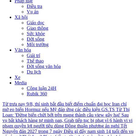
Pháp luật
Điều tra
Vụ án
Xã hội
Giáo dục
Giao thông
Sức khỏe
Đời sống
Môi trường
Văn hóa
Giải trí
Thể thao
Đời sống văn hóa
Du lịch
Xe
Media
Công luận 24H
Rubik 360
Từ trưa nay 9/8, thí sinh bắt đầu biết điểm chuẩn đại học
Iran chỉ
mở eo biển Hormuz nếu Mỹ đáp ứng các điều kiện
GS.TS Từ Thị
Loan: 'Đừng biến chửi bới trên mạng thành câu view gây hại'
Sau
vụ bắt khách hàng tự minh oan, Grab tiếp tục bị phạt vì 6 hành vi vi
phạm quyền lợi người tiêu dùng
Đồng thuận phương án nghỉ Tết
Nguyên đán 2027 trong 7 ngày
Điều gì đẩy nam sinh 14 tuổi đến vụ