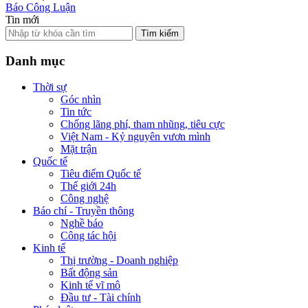
Báo Công Luận
Tin mới
Tìm kiếm
Danh mục
Thời sự
Góc nhìn
Tin tức
Chống lãng phí, tham nhũng, tiêu cực
Việt Nam - Kỷ nguyên vươn mình
Mặt trận
Quốc tế
Tiêu điểm Quốc tế
Thế giới 24h
Công nghệ
Báo chí - Truyền thông
Nghề báo
Công tác hội
Kinh tế
Thị trường - Doanh nghiệp
Bất động sản
Kinh tế vĩ mô
Đầu tư - Tài chính