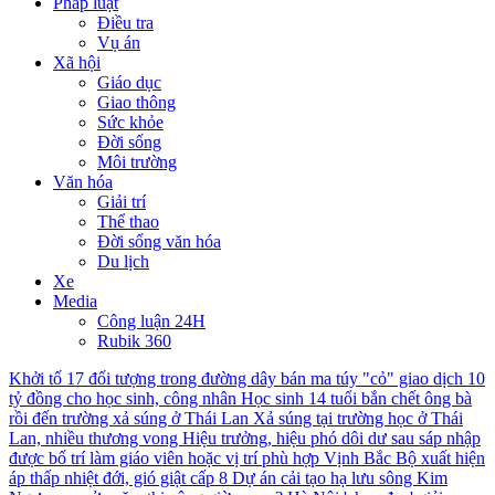
Pháp luật
Điều tra
Vụ án
Xã hội
Giáo dục
Giao thông
Sức khỏe
Đời sống
Môi trường
Văn hóa
Giải trí
Thể thao
Đời sống văn hóa
Du lịch
Xe
Media
Công luận 24H
Rubik 360
Khởi tố 17 đối tượng trong đường dây bán ma túy "cỏ" giao dịch 10
tỷ đồng cho học sinh, công nhân
Học sinh 14 tuổi bắn chết ông bà
rồi đến trường xả súng ở Thái Lan
Xả súng tại trường học ở Thái
Lan, nhiều thương vong
Hiệu trưởng, hiệu phó dôi dư sau sáp nhập
được bố trí làm giáo viên hoặc vị trí phù hợp
Vịnh Bắc Bộ xuất hiện
áp thấp nhiệt đới, gió giật cấp 8
Dự án cải tạo hạ lưu sông Kim