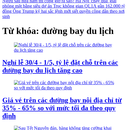
Ngưu sau nửa năm thi công giờ ra sao?
Hà Nội 'chạy đua' giải
phóng mặt bằng siêu dự án Trục không gian QL1A gần 162.000 tỷ
đồng
Ông Trump ký hai sắc lệnh mới siết quyền công dân theo nơi
sinh
Từ khóa: đường bay du lịch
Nghỉ lễ 30/4 - 1/5, tỷ lệ đặt chỗ trên các
đường bay du lịch tăng cao
Giá vé trên các đường bay nội địa chỉ từ
35% - 65% so với mức tối đa theo quy
định