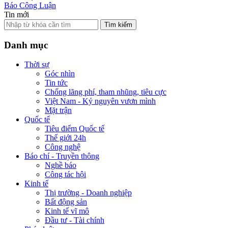
Báo Công Luận
Tin mới
Tìm kiếm
Danh mục
Thời sự
Góc nhìn
Tin tức
Chống lãng phí, tham nhũng, tiêu cực
Việt Nam - Kỷ nguyên vươn mình
Mặt trận
Quốc tế
Tiêu điểm Quốc tế
Thế giới 24h
Công nghệ
Báo chí - Truyền thông
Nghề báo
Công tác hội
Kinh tế
Thị trường - Doanh nghiệp
Bất động sản
Kinh tế vĩ mô
Đầu tư - Tài chính