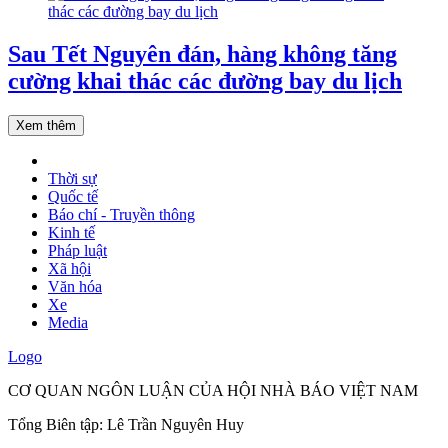
Sau Tết Nguyên đán, hàng không tăng
cường khai thác các đường bay du lịch
Xem thêm
Thời sự
Quốc tế
Báo chí - Truyền thông
Kinh tế
Pháp luật
Xã hội
Văn hóa
Xe
Media
Logo
CƠ QUAN NGÔN LUẬN CỦA HỘI NHÀ BÁO VIỆT NAM
Tổng Biên tập: Lê Trần Nguyên Huy