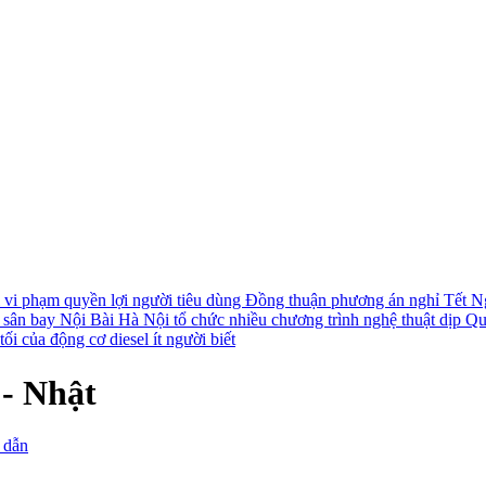
i vi phạm quyền lợi người tiêu dùng
Đồng thuận phương án nghỉ Tết N
i sân bay Nội Bài
Hà Nội tổ chức nhiều chương trình nghệ thuật dịp Q
ối của động cơ diesel ít người biết
 - Nhật