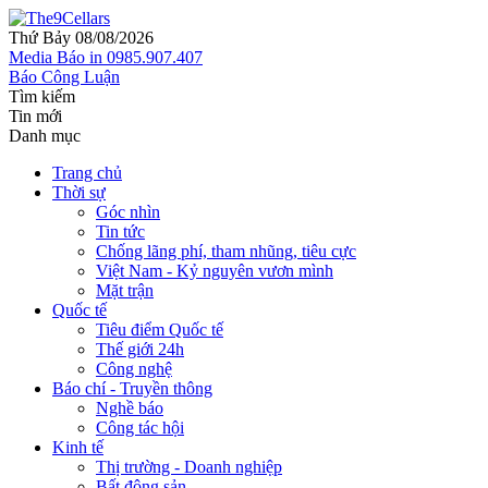
Thứ Bảy 08/08/2026
Media
Báo in
0985.907.407
Báo Công Luận
Tìm kiếm
Tin mới
Danh mục
Trang chủ
Thời sự
Góc nhìn
Tin tức
Chống lãng phí, tham nhũng, tiêu cực
Việt Nam - Kỷ nguyên vươn mình
Mặt trận
Quốc tế
Tiêu điểm Quốc tế
Thế giới 24h
Công nghệ
Báo chí - Truyền thông
Nghề báo
Công tác hội
Kinh tế
Thị trường - Doanh nghiệp
Bất động sản