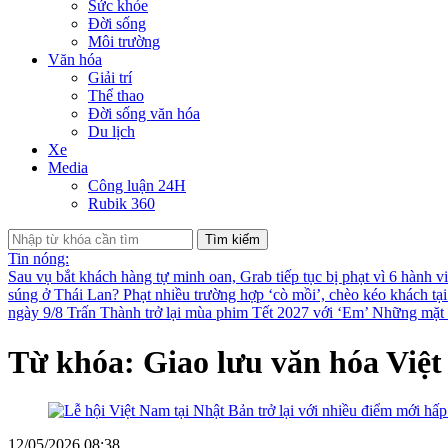
Sức khỏe
Đời sống
Môi trường
Văn hóa
Giải trí
Thể thao
Đời sống văn hóa
Du lịch
Xe
Media
Công luận 24H
Rubik 360
Tìm kiếm
Tin nóng:
Sau vụ bắt khách hàng tự minh oan, Grab tiếp tục bị phạt vì 6 hành v
súng ở Thái Lan?
Phạt nhiều trường hợp ‘cò mồi’, chèo kéo khách tạ
ngày 9/8
Trấn Thành trở lại mùa phim Tết 2027 với ‘Em’
Những mặt t
Từ khóa: Giao lưu văn hóa Việt
12/05/2026 08:38