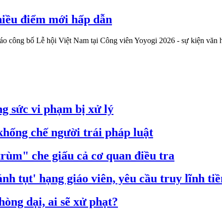
nhiều điểm mới hấp dẫn
áo công bố Lễ hội Việt Nam tại Công viên Yoyogi 2026 - sự kiện văn 
g sức vi phạm bị xử lý
hống chế người trái pháp luật
trùm" che giấu cả cơ quan điều tra
nh tụt' hạng giáo viên, yêu cầu truy lĩnh ti
òng dại, ai sẽ xử phạt?