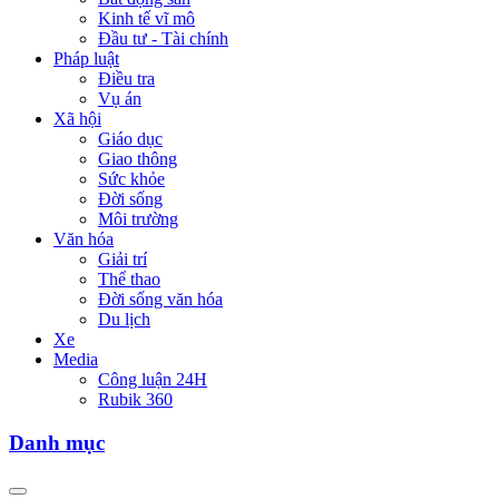
Kinh tế vĩ mô
Đầu tư - Tài chính
Pháp luật
Điều tra
Vụ án
Xã hội
Giáo dục
Giao thông
Sức khỏe
Đời sống
Môi trường
Văn hóa
Giải trí
Thể thao
Đời sống văn hóa
Du lịch
Xe
Media
Công luận 24H
Rubik 360
Danh mục