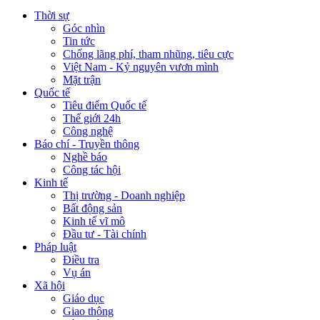
Thời sự
Góc nhìn
Tin tức
Chống lãng phí, tham nhũng, tiêu cực
Việt Nam - Kỷ nguyên vươn mình
Mặt trận
Quốc tế
Tiêu điểm Quốc tế
Thế giới 24h
Công nghệ
Báo chí - Truyền thông
Nghề báo
Công tác hội
Kinh tế
Thị trường - Doanh nghiệp
Bất động sản
Kinh tế vĩ mô
Đầu tư - Tài chính
Pháp luật
Điều tra
Vụ án
Xã hội
Giáo dục
Giao thông